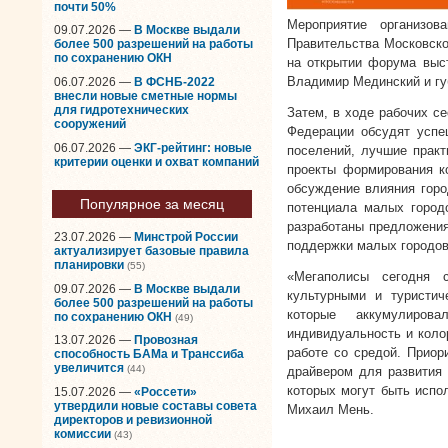
почти 50%
Мероприятие организо
09.07.2026 —
В Москве выдали
Правительства Московской
более 500 разрешений на работы
по сохранению ОКН
на открытии форума выс
Владимир Мединский и гу
06.07.2026 —
В ФСНБ-2022
внесли новые сметные нормы
для гидротехнических
Затем, в ходе рабочих с
сооружений
Федерации обсудят успе
06.07.2026 —
ЭКГ-рейтинг: новые
поселений, лучшие практ
критерии оценки и охват компаний
проекты формирования к
обсуждение влияния горо
Популярное за месяц
потенциала малых город
разработаны предложения
23.07.2026 —
Минстрой России
поддержки малых городов
актуализирует базовые правила
планировки
(55)
«Мегаполисы сегодня с
09.07.2026 —
В Москве выдали
культурными и туристич
более 500 разрешений на работы
которые аккумулиров
по сохранению ОКН
(49)
индивидуальность и коло
13.07.2026 —
Провозная
работе со средой. Прио
способность БАМа и Транссиба
увеличится
(44)
драйвером для развития 
которых могут быть испо
15.07.2026 —
«Россети»
утвердили новые составы совета
Михаил Мень.
директоров и ревизионной
комиссии
(43)