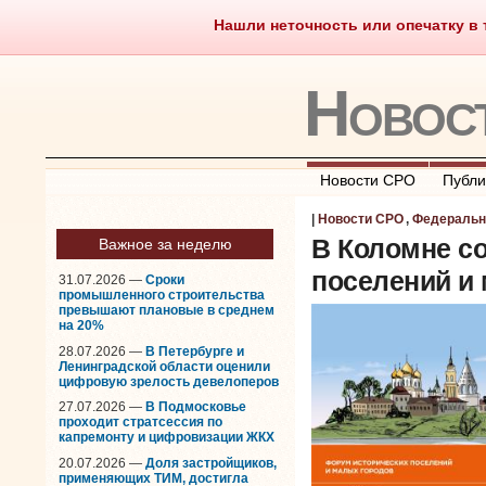
Нашли неточность или опечатку в т
Саморегулирование
Чт
Новос
Новости СРО
Публи
|
Новости СРО
,
Федеральн
В Коломне с
Важное за неделю
поселений и
31.07.2026 —
Сроки
промышленного строительства
превышают плановые в среднем
на 20%
28.07.2026 —
В Петербурге и
Ленинградской области оценили
цифровую зрелость девелоперов
27.07.2026 —
В Подмосковье
проходит стратсессия по
капремонту и цифровизации ЖКХ
20.07.2026 —
Доля застройщиков,
применяющих ТИМ, достигла