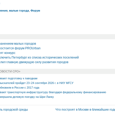
л
ления
,
малые города
,
Форум
ранением малых городов
 состоится форум PROUrban
ят конкурс
ключить Петербург из списка исторических поселений
лил главную движущую силу развития городов
НОВОСТИ СРО»
вают подготовку к паводкам
зыскателей пройдет 23−24 сентября 2026 г. в НИУ МГСУ
обновили в России с 2017 года
ивают транспортную инфраструктуру благодаря федеральному финансированию
вершила деловую поездку на Шри-Ланку
ь городской среды
Что построят в Москве в ближайшие го