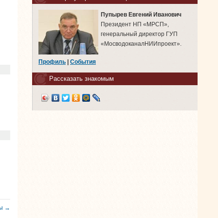
Пупырев Евгений Иванович
Президент НП «МРСП»,
генеральный директор ГУП
«МосводоканалНИИпроект».
Профиль
|
События
Рассказать знакомым
ды →