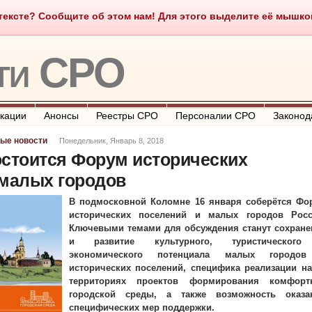
ексте? Сообщите об этом нам! Для этого выделите её мышкой и
о такое СРО
О портале
Контакты
Полезные ссылки
ти СРО
кации
Анонсы
Реестры СРО
Персоналии СРО
Законод
ые новости
Понедельник, Январь 8, 2018
остоится Форум исторических
 малых городов
В подмосковной Коломне 16 января соберётся Фо
исторических поселений и малых городов Росс
Ключевыми темами для обсуждения станут сохране
и развитие культурного, туристическог
экономического потенциала малых городо
исторических поселений, специфика реализации на
территориях проектов формирования комфорт
городской среды, а также возможность оказа
специфических мер поддержки.