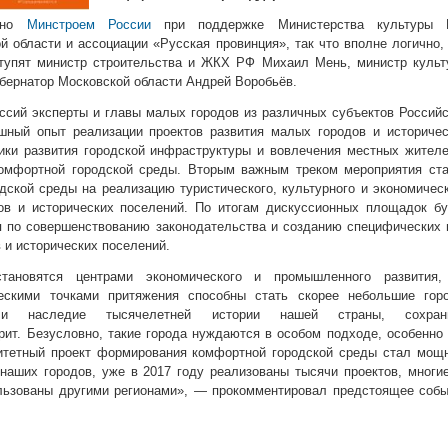
вано
Минстроем России
при поддержке Министерства культуры 
 области и ассоциации «Русская провинция», так что вполне логично,
тупят министр строительства и ЖКХ РФ Михаил Мень, министр культ
бернатор Московской области Андрей Воробьёв.
ессий эксперты и главы малых городов из различных субъектов Россий
шный опыт реализации проектов развития малых городов и историчес
ики развития городской инфраструктуры и вовлечения местных жител
омфортной городской среды. Вторым важным треком мероприятия ста
дской среды на реализацию туристического, культурного и экономичес
ов и исторических поселений. По итогам дискуссионных площадок бу
 по совершенствованию законодательства и созданию специфических 
 и исторических поселений.
тановятся центрами экономического и промышленного развития,
ескими точками притяжения способны стать скорее небольшие горо
али наследие тысячелетней истории нашей страны, сохран
рит. Безусловно, такие города нуждаются в особом подходе, особенно
ритетный проект формирования комфортной городской среды стал мощ
наших городов, уже в 2017 году реализованы тысячи проектов, многи
льзованы другими регионами», — прокомментировал предстоящее собы