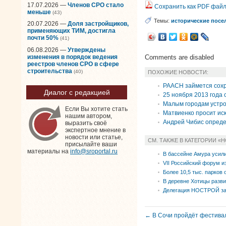
17.07.2026 —
Членов СРО стало
Сохранить как PDF фай
меньше
(43)
Темы:
исторические посе
20.07.2026 —
Доля застройщиков,
применяющих ТИМ, достигла
почти 50%
(41)
06.08.2026 —
Утверждены
изменения в порядок ведения
Comments are disabled
реестров членов СРО в сфере
строительства
(40)
ПОХОЖИЕ НОВОСТИ:
РААСН займется сох
Диалог с редакцией
25 ноября 2013 года
Малым городам устро
Если Вы хотите стать
Матвиенко просит ис
нашим автором,
Андрей Чибис опреде
выразить своё
экспертное мнение в
новости или статье,
СМ. ТАКЖЕ В КАТЕГОРИИ «
присылайте ваши
материалы на
info@sroportal.ru
В бассейне Амура усили
VII Российский форум и
Более 10,5 тыс. парков 
В деревне Хотицы разв
Делегация НОСТРОЙ за
← В Сочи пройдёт фестивал