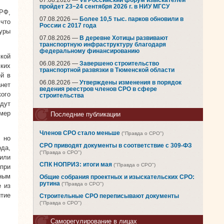
07.08.2026 —
VII Российский форум изыскателей
пройдет 23−24 сентября 2026 г. в НИУ МГСУ
РФ,
07.08.2026 —
Более 10,5 тыс. парков обновили в
 что
России с 2017 года
уры
07.08.2026 —
В деревне Хотицы развивают
транспортную инфраструктуру благодаря
федеральному финансированию
ской
06.08.2026 —
Завершено строительство
ких
транспортной развязки в Тюменской области
ей в
06.08.2026 —
Утверждены изменения в порядок
нет
ведения реестров членов СРО в сфере
кого
строительства
дут
мер
Последние публикации
Членов СРО стало меньше
("Правда о СРО")
 но
СРО приводят документы в соответствие с 309-ФЗ
да,
("Правда о СРО")
или
СПК НОПРИЗ: итоги мая
("Правда о СРО")
 при
ным
Общие собрания проектных и изыскательских СРО:
рутина
("Правда о СРО")
е из
тие
Строительные СРО переписывают документы
("Правда о СРО")
Саморегулирование в лицах