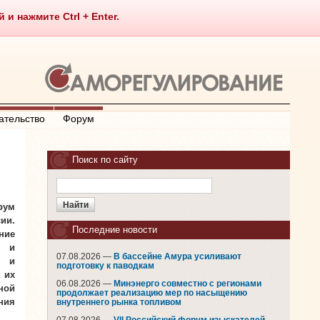
 нажмите Ctrl + Enter.
ательство
Форум
Поиск по сайту
рум
ии.
Последние новости
ние
о и
07.08.2026 —
В бассейне Амура усиливают
в и
подготовку к паводкам
 их
06.08.2026 —
Минэнерго совместно с регионами
ной
продолжает реализацию мер по насыщению
ния
внутреннего рынка топливом