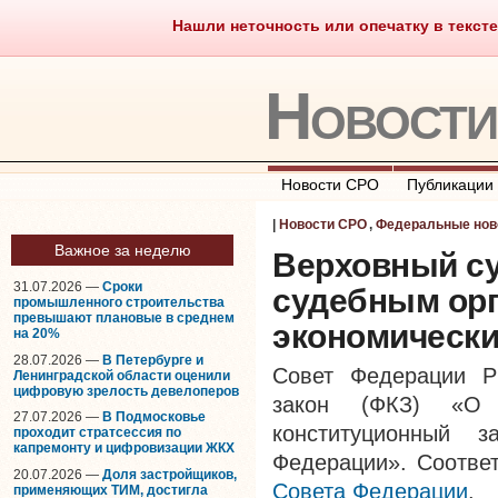
Нашли неточность или опечатку в тексте
Саморегулирование
Что тако
Новост
Новости СРО
Публикации
|
Новости СРО
,
Федеральные нов
Важное за неделю
Верховный с
31.07.2026 —
Сроки
судебным ор
промышленного строительства
превышают плановые в среднем
экономически
на 20%
28.07.2026 —
В Петербурге и
Совет Федерации Р
Ленинградской области оценили
цифровую зрелость девелоперов
закон (ФКЗ) «О 
27.07.2026 —
В Подмосковье
конституционный 
проходит стратсессия по
капремонту и цифровизации ЖКХ
Федерации». Соотве
20.07.2026 —
Доля застройщиков,
Совета Федерации
.
применяющих ТИМ, достигла