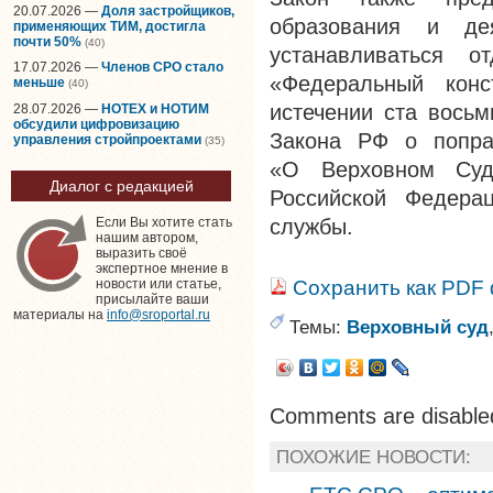
20.07.2026 —
Доля застройщиков,
образования и де
применяющих ТИМ, достигла
почти 50%
(40)
устанавливаться 
17.07.2026 —
Членов СРО стало
«Федеральный конс
меньше
(40)
истечении ста восьм
28.07.2026 —
НОТЕХ и НОТИМ
обсудили цифровизацию
Закона РФ о попра
управления стройпроектами
(35)
«О Верховном Суд
Диалог с редакцией
Российской Федера
службы.
Если Вы хотите стать
нашим автором,
выразить своё
экспертное мнение в
Сохранить как PDF
новости или статье,
присылайте ваши
материалы на
info@sroportal.ru
Темы:
Верховный суд
Comments are disable
ПОХОЖИЕ НОВОСТИ: