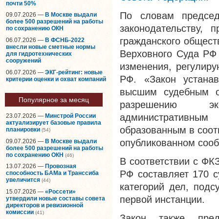
почти 50%
По словам председ
09.07.2026 —
В Москве выдали
более 500 разрешений на работы
законодательству, 
по сохранению ОКН
гражданского общест
06.07.2026 —
В ФСНБ-2022
внесли новые сметные нормы
Верховного Суда РФ
для гидротехнических
сооружений
изменения, регулиру
06.07.2026 —
ЭКГ-рейтинг: новые
РФ. «Закон устана
критерии оценки и охват компаний
высшим судебным о
Популярное за месяц
разрешению эк
административны
23.07.2026 —
Минстрой России
актуализирует базовые правила
образованным в соот
планировки
(54)
опубликованном соо
09.07.2026 —
В Москве выдали
более 500 разрешений на работы
по сохранению ОКН
(46)
В соответствии с ФК
13.07.2026 —
Провозная
РФ составляет 170 с
способность БАМа и Транссиба
увеличится
(44)
категорий дел, подс
15.07.2026 —
«Россети»
первой инстанции.
утвердили новые составы совета
директоров и ревизионной
комиссии
(41)
Закон также пред