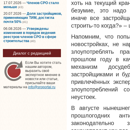
хоть на текущий кра
17.07.2026 —
Членов СРО стало
меньше
(43)
безумие, это надо 
20.07.2026 —
Доля застройщиков,
иначе все застройщи
применяющих ТИМ, достигла
почти 50%
(41)
строить-то когда?» –
06.08.2026 —
Утверждены
изменения в порядок ведения
Напомним, что попы
реестров членов СРО в сфере
строительства
(40)
новостройках, не н
злоупотреблять пр
Диалог с редакцией
прошлом году в ка
Если Вы хотите стать
механизм досуде
нашим автором,
выразить своё
застройщиками и бу
экспертное мнение в
новости или статье,
привлечённых экспе
присылайте ваши
материалы на
info@sroportal.ru
злоупотреблений с
неустоек.
В августе нынешне
прошлогодних ант
законодательно 