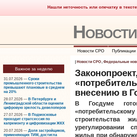
Нашли неточность или опечатку в тексте
Саморегулирование
Что тако
Новост
Новости СРО
Публикации
|
Новости СРО
,
Федеральные нов
Важное за неделю
Законопроект
31.07.2026 —
Сроки
«потребитель
промышленного строительства
превышают плановые в среднем
внесению в Г
на 20%
28.07.2026 —
В Петербурге и
В Госдуме готов
Ленинградской области оценили
цифровую зрелость девелоперов
«потребительско
27.07.2026 —
В Подмосковье
строительства ж
проходит стратсессия по
капремонту и цифровизации ЖКХ
урегулировании с
20.07.2026 —
Доля застройщиков,
жилья при обнаруже
применяющих ТИМ, достигла