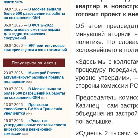
почти 50%
квартир в новостр
09.07.2026 —
В Москве выдали
готовит проект к вн
более 500 разрешений на работы
по сохранению ОКН
Об этом председат
06.07.2026 —
В ФСНБ-2022
внесли новые сметные нормы
минувший вторник 
для гидротехнических
сооружений
политике. По слова
06.07.2026 —
ЭКГ-рейтинг: новые
«сложнейшего в поли
критерии оценки и охват компаний
«Здесь мы с коллега
Популярное за месяц
процедуру передачи,
23.07.2026 —
Минстрой России
уровне утвердим», 
актуализирует базовые правила
планировки
(55)
стороны комиссии Р
09.07.2026 —
В Москве выдали
более 500 разрешений на работы
Председатель комисс
по сохранению ОКН
(48)
Казинец – сам застр
13.07.2026 —
Провозная
способность БАМа и Транссиба
объединения застрой
увеличится
(44)
понаслышке.
15.07.2026 —
«Россети»
утвердили новые составы совета
директоров и ревизионной
«Сдаешь 2 тысячи кв
комиссии
(43)