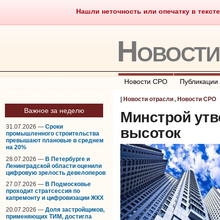
Нашли неточность или опечатку в тексте
Саморегулирование
Что тако
Новост
Новости СРО
Публикации
|
Новости отрасли
,
Новости СРО
Важное за неделю
Минстрой утв
31.07.2026 —
Сроки
высоток
промышленного строительства
превышают плановые в среднем
на 20%
28.07.2026 —
В Петербурге и
Ленинградской области оценили
цифровую зрелость девелоперов
27.07.2026 —
В Подмосковье
проходит стратсессия по
капремонту и цифровизации ЖКХ
20.07.2026 —
Доля застройщиков,
применяющих ТИМ, достигла