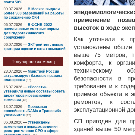
почти 50%
09.07.2026 —
В Москве выдали
эпидемиологическ
более 500 разрешений на работы
по сохранению ОКН
применение позв
06.07.2026 —
В ФСНБ-2022
высоток в ходе экс
внесли новые сметные нормы
для гидротехнических
сооружений
Как уточнили в п
06.07.2026 —
ЭКГ-рейтинг: новые
установлены общие 
критерии оценки и охват компаний
выше 75 метров, т
Популярное за месяц
комфорта, к орган
техническому об
23.07.2026 —
Минстрой России
актуализирует базовые правила
безопасности в пр
планировки
(57)
требования и к соде
15.07.2026 —
«Россети»
утвердили новые составы совета
приемки объекта в э
директоров и ревизионной
комиссии
(48)
ремонтов, к сост
13.07.2026 —
Провозная
эксплуатационной до
способность БАМа и Транссиба
увеличится
(47)
СП пригоден для пр
06.08.2026 —
Утверждены
изменения в порядок ведения
зданий выше 50 метр
реестров членов СРО в сфере
строительства