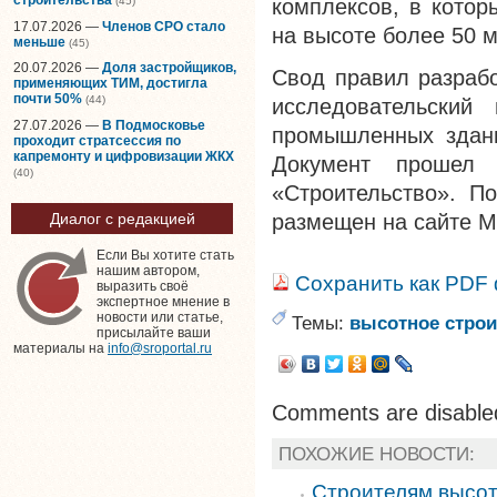
(45)
комплексов, в кото
17.07.2026 —
Членов СРО стало
на высоте более 50 м
меньше
(45)
20.07.2026 —
Доля застройщиков,
Свод правил разраб
применяющих ТИМ, достигла
почти 50%
(44)
исследовательский 
27.07.2026 —
В Подмосковье
промышленных здан
проходит стратсессия по
капремонту и цифровизации ЖКХ
Документ прошел
(40)
«Строительство». П
размещен на сайте М
Диалог с редакцией
Если Вы хотите стать
нашим автором,
Сохранить как PDF
выразить своё
экспертное мнение в
новости или статье,
Темы:
высотное строи
присылайте ваши
материалы на
info@sroportal.ru
Comments are disable
ПОХОЖИЕ НОВОСТИ:
Строителям высот