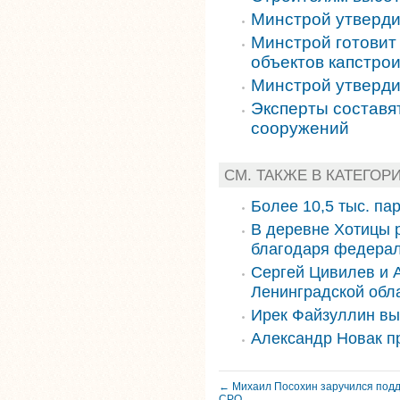
Минстрой утверди
Минстрой готовит
объектов капстро
Минстрой утверди
Эксперты составя
сооружений
СМ. ТАКЖЕ В КАТЕГОР
Более 10,5 тыс. па
В деревне Хотицы 
благодаря федера
Сергей Цивилев и 
Ленинградской обл
Ирек Файзуллин вы
Александр Новак п
← Михаил Посохин заручился подд
СРО