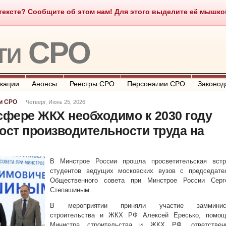
ексте? Сообщите об этом нам! Для этого выделите её мышкой и
о такое СРО
О портале
Контакты
Полезные ссылки
ти СРО
кации
Анонсы
Реестры СРО
Персоналии СРО
Законод
и СРО
Четверг, Июнь 25, 2026
сфере ЖКХ необходимо к 2030 году
ост производительности труда на
В Минстрое России прошла просветительская встр
студентов ведущих московских вузов с председате
Общественного совета при Минстрое России Серг
Степашиным.
В мероприятии приняли участие замминис
строительства и ЖКХ РФ Алексей Ересько, помощ
Министра строительства и ЖКХ РФ, ответствен