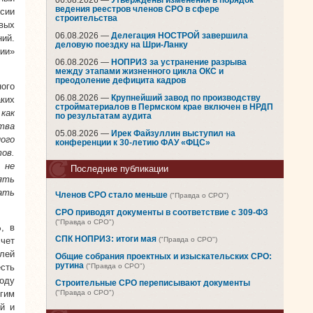
06.08.2026 —
Утверждены изменения в порядок
ведения реестров членов СРО в сфере
сии
строительства
вых
06.08.2026 —
Делегация НОСТРОЙ завершила
ий.
деловую поездку на Шри-Ланку
ии»
06.08.2026 —
НОПРИЗ за устранение разрыва
между этапами жизненного цикла ОКС и
преодоление дефицита кадров
ого
06.08.2026 —
Крупнейший завод по производству
ких
стройматериалов в Пермском крае включен в НРДП
как
по результатам аудита
тва
05.08.2026 —
Ирек Файзуллин выступил на
ого
конференции к 30-летию ФАУ «ФЦС»
ов.
 не
Последние публикации
ять
ать
Членов СРО стало меньше
("Правда о СРО")
СРО приводят документы в соответствие с 309-ФЗ
("Правда о СРО")
, в
СПК НОПРИЗ: итоги мая
чет
("Правда о СРО")
лей
Общие собрания проектных и изыскательских СРО:
рутина
есть
("Правда о СРО")
году
Строительные СРО переписывают документы
гим
("Правда о СРО")
й и