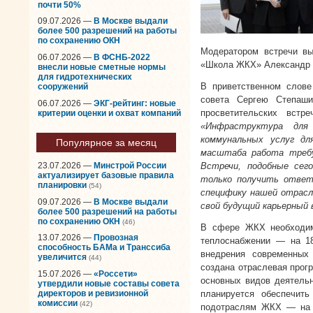
почти 50%
09.07.2026 —
В Москве выдали
более 500 разрешений на работы
по сохранению ОКН
Модератором встречи вы
06.07.2026 —
В ФСНБ-2022
«Школа ЖКХ» Александр 
внесли новые сметные нормы
для гидротехнических
В приветственном слове
сооружений
совета Сергею Степаши
06.07.2026 —
ЭКГ-рейтинг: новые
просветительских встр
критерии оценки и охват компаний
«Инфраструктура для
коммунальных услуг дл
Популярное за месяц
масштаба работа требу
Встречи, подобные сег
23.07.2026 —
Минстрой России
актуализирует базовые правила
только получить ответ
планировки
(54)
специфику нашей отрасл
09.07.2026 —
В Москве выдали
свой будущий карьерный 
более 500 разрешений на работы
по сохранению ОКН
(46)
В сфере ЖКХ необходимо
13.07.2026 —
Провозная
теплоснабжении — на 18
способность БАМа и Транссиба
внедрения современных
увеличится
(44)
создана отраслевая прог
15.07.2026 —
«Россети»
основных видов деятельно
утвердили новые составы совета
директоров и ревизионной
планируется обеспечит
комиссии
(42)
подотраслям ЖКХ — на 1