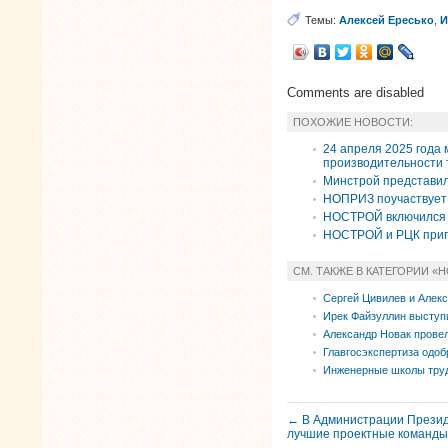
Темы:
Алексей Ересько
,
И
Comments are disabled
ПОХОЖИЕ НОВОСТИ:
24 апреля 2025 года
производительности 
Минстрой представил
НОПРИЗ поучаствует 
НОСТРОЙ включился в
НОСТРОЙ и РЦК приг
СМ. ТАКЖЕ В КАТЕГОРИИ «
Сергей Цивилев и Алекс
Ирек Файзуллин выступ
Александр Новак прове
Главгосэкспертиза одоб
Инженерные школы труд
← В Администрации Презид
лучшие проектные команды