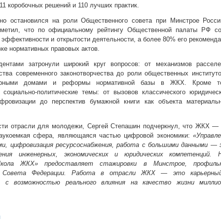
11 коробочных решений и 110 лучших практик.
но остановился на роли Общественного совета при Минстрое Росси
тметил, что по официальному рейтингу Общественной палаты РФ со
 эффективности и открытости деятельности, а более 80% его рекоменд
вке нормативных правовых актов.
дентами затронули широкий круг вопросов: от механизмов расселе
ства современного законотворчества до роли общественных институт
тирными домами и реформы нормативной базы в ЖКХ. Кроме то
 социально-политические темы: от вызовов классического юридическ
фровизации до перспектив бумажной книги как объекта материальн
сти отрасли для молодежи, Сергей Степашин подчеркнул, что ЖКХ — 
наукоемкая сфера, являющаяся частью цифровой экономики:
«Управле
и, цифровизация ресурсоснабжения, работа с большими данными — 
ения инженерных, экономических и юридических компетенций. 
кола ЖКХ» предоставляет стажировки в Минстрое, профиль
 Совета Федерации. Работа в отрасли ЖКХ — это карьерны
т с возможностью реального влияния на качество жизни миллио
л