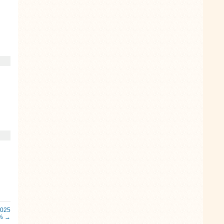
2025
0% →