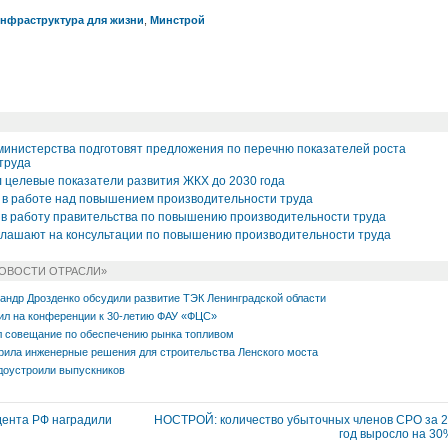
нфраструктура для жизни
,
Минстрой
 министерства подготовят предложения по перечню показателей роста
труда
 целевые показатели развития ЖКХ до 2030 года
в работе над повышением производительности труда
 работу правительства по повышению производительности труда
лашают на консультации по повышению производительности труда
НОВОСТИ ОТРАСЛИ»
андр Дрозденко обсудили развитие ТЭК Ленинградской области
ил на конференции к 30-летию ФАУ «ФЦС»
л совещание по обеспечению рынка топливом
рила инженерные решения для строительства Ленского моста
оустроили выпускников
ента РФ наградили
НОСТРОЙ: количество убыточных членов СРО за 
год выросло на 3