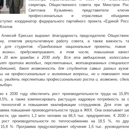
секретарь Общественного совета при Минстрое Рос
Светлана Кузьменко, представители ключе
профессиональных и отраслевых объединен
ступил координатор федерального партийного проекта «Единой Росс
Козлов.
 Алексей Ересько выразил благодарность председателю Общественн
ну, отметив результативную работу совета, а также важность та
еч для студентов:
«Грандиозные национальные проекты, такие 
 жизни», предусматривают, в том числе, повышение качес
я 20 млн граждан к 2030 году. Вся эта амбициозная, колоссальн
ет притока молодых, перспективных, мотивированных специалист
одняшней, дают возможность для студентов самых разных вузов
ы на профессиональные и жизненные вопросы, но и помогают пон
и, увидеть перспективы профессионального роста и, возможно, сдел
выбор»
.
 к 2030 году обеспечить рост производительности труда на 15,8%
,5%, а также компенсировать растущую кадровую потребность за с
 технологий и повышения квалификации сотрудников. Для этих це
рамма повышения производительности труда в ЖКХ. Она охватывает ш
сти, где занято 1,2 млн человек на 66,5 тыс. предприятиях. К 2030 
ь рост производительности по теплоснабжению на 18,5 %, по дру
5,8 %. Программа предусматривает обучение 1,6 тыс. руководителе