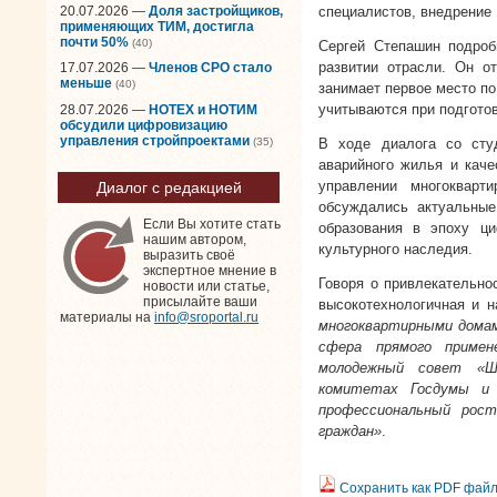
20.07.2026 —
Доля застройщиков,
специалистов, внедрение 
применяющих ТИМ, достигла
почти 50%
(40)
Сергей Степашин подроб
развитии отрасли. Он о
17.07.2026 —
Членов СРО стало
меньше
(40)
занимает первое место по
учитываются при подгото
28.07.2026 —
НОТЕХ и НОТИМ
обсудили цифровизацию
управления стройпроектами
(35)
В ходе диалога со сту
аварийного жилья и каче
управлении многоквар
Диалог с редакцией
обсуждались актуальные
Если Вы хотите стать
образования в эпоху ци
нашим автором,
культурного наследия.
выразить своё
экспертное мнение в
Говоря о привлекательно
новости или статье,
присылайте ваши
высокотехнологичная и 
материалы на
info@sroportal.ru
многоквартирными домам
сфера прямого примен
молодежный совет «Ш
комитетах Госдумы и
профессиональный рос
граждан»
.
Сохранить как PDF фай