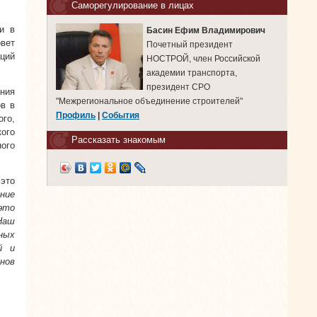
Саморегулирование в лицах
и в
Басин Ефим Владимирович
вет
Почетный президент
аций
НОСТРОЙ, член Российской
академии транспорта,
президент СРО
ния
"Межрегиональное объединение строителей"
ов в
Профиль
|
События
го,
ого
Рассказать знакомым
ого
это
ние
это
Наш
ных
й и
нов