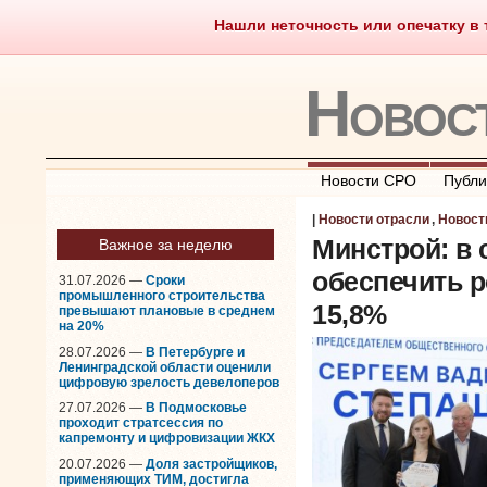
Нашли неточность или опечатку в т
Саморегулирование
Чт
Новос
Новости СРО
Публи
|
Новости отрасли
,
Новост
Минстрой: в 
Важное за неделю
обеспечить р
31.07.2026 —
Сроки
промышленного строительства
15,8%
превышают плановые в среднем
на 20%
28.07.2026 —
В Петербурге и
Ленинградской области оценили
цифровую зрелость девелоперов
27.07.2026 —
В Подмосковье
проходит стратсессия по
капремонту и цифровизации ЖКХ
20.07.2026 —
Доля застройщиков,
применяющих ТИМ, достигла