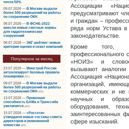
почти 50%
Ассоциации «Наци
09.07.2026 —
В Москве выдали
предусматривают чле
более 500 разрешений на работы
по сохранению ОКН
и граждан – професс
06.07.2026 —
В ФСНБ-2022
ряда норм Устава в
внесли новые сметные нормы
для гидротехнических
законодательстве.
сооружений
06.07.2026 —
ЭКГ-рейтинг: новые
Кроме того, пр
критерии оценки и охват компаний
профессионального с
Популярное за месяц
«НОИЗ» и словосо
вызывают аналогии
23.07.2026 —
Минстрой России
актуализирует базовые правила
Ассоциация «Национа
планировки
(51)
организаций, имеющ
09.07.2026 —
В Москве выдали
более 500 разрешений на работы
коммерческих и не 
по сохранению ОКН
(44)
научных и образо
13.07.2026 —
Провозная
способность БАМа и Транссиба
оборудования, техн
увеличится
(44)
15.07.2026 —
«Россети»
заинтересованных фи
утвердили новые составы совета
сфере изысканий.
директоров и ревизионной
комиссии
(40)