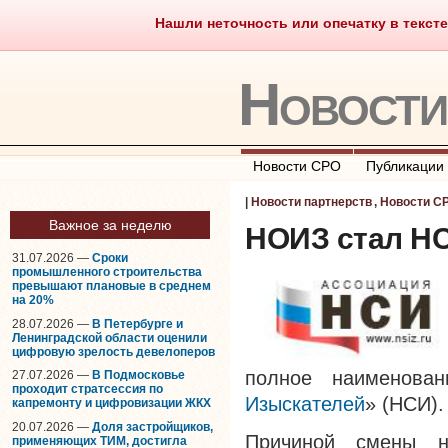
Нашли неточность или опечатку в тексте
Саморегулирование
Что тако
Новост
Новости СРО
Публикации
|
Новости партнерств
,
Новости С
Важное за неделю
НОИЗ стал НС
31.07.2026 —
Сроки
промышленного строительства
превышают плановые в среднем
на 20%
28.07.2026 —
В Петербурге и
Ленинградской области оценили
цифровую зрелость девелоперов
полное наименова
27.07.2026 —
В Подмосковье
проходит стратсессия по
Изыскателей
» (НСИ).
капремонту и цифровизации ЖКХ
20.07.2026 —
Доля застройщиков,
Причиной смены н
применяющих ТИМ, достигла