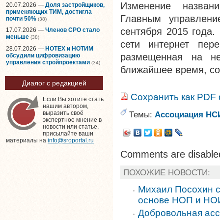
Изменение названи
20.07.2026 —
Доля застройщиков,
применяющих ТИМ, достигла
Главным управлени
почти 50%
(38)
сентября 2015 года
17.07.2026 —
Членов СРО стало
меньше
(38)
сети интернет пе
28.07.2026 —
НОТЕХ и НОТИМ
размещенная на не
обсудили цифровизацию
управления стройпроектами
(34)
ближайшее время, со
Диалог с редакцией
Сохранить как PDF
Если Вы хотите стать
нашим автором,
Темы:
Ассоциация НС
выразить своё
экспертное мнение в
новости или статье,
присылайте ваши
материалы на
info@sroportal.ru
Comments are disable
ПОХОЖИЕ НОВОСТИ:
Михаил Посохин с
основе НОП и НО
Добровольная ас