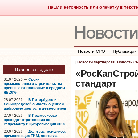
Нашли неточность или опечатку в тексте
Саморегулирование
Что тако
Новост
Новости СРО
Публикации
|
Новости партнерств
,
Новости С
Важное за неделю
«РосКапСтро
31.07.2026 —
Сроки
стандарт
промышленного строительства
превышают плановые в среднем
на 20%
28.07.2026 —
В Петербурге и
Ленинградской области оценили
цифровую зрелость девелоперов
27.07.2026 —
В Подмосковье
проходит стратсессия по
капремонту и цифровизации ЖКХ
20.07.2026 —
Доля застройщиков,
применяющих ТИМ, достигла