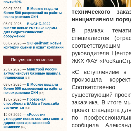
почти 50%
09.07.2026 —
В Москве выдали
технического зак
более 500 разрешений на работы
по сохранению ОКН
инициативном поря
06.07.2026 —
В ФСНБ-2022
внесли новые сметные нормы
В рамках темати
для гидротехнических
сооружений
специалистов (отра
06.07.2026 —
ЭКГ-рейтинг: новые
соответствующи
критерии оценки и охват компаний
руководителя Центра
Популярное за месяц
ЖКХ ФАУ «РосКапСтр
23.07.2026 —
Минстрой России
«С вступлением в 
актуализирует базовые правила
планировки
(54)
произошла коррект
09.07.2026 —
В Москве выдали
Соответственно 
более 500 разрешений на работы
по сохранению ОКН
(47)
существующий проект
13.07.2026 —
Провозная
заказчика. В итоге 
способность БАМа и Транссиба
увеличится
(44)
проект стандарта дл
15.07.2026 —
«Россети»
по профессиональ
утвердили новые составы совета
директоров и ревизионной
сообщила Алексан
комиссии
(42)