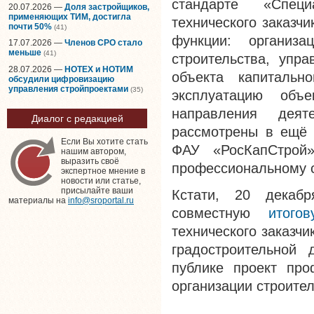
стандарте «Специ
20.07.2026 —
Доля застройщиков,
применяющих ТИМ, достигла
технического заказч
почти 50%
(41)
функции: организа
17.07.2026 —
Членов СРО стало
меньше
(41)
строительства, упра
28.07.2026 —
НОТЕХ и НОТИМ
объекта капитальн
обсудили цифровизацию
управления стройпроектами
(35)
эксплуатацию объе
направления деяте
Диалог с редакцией
рассмотрены в ещё 
Если Вы хотите стать
ФАУ «РосКапСтрой
нашим автором,
выразить своё
профессиональному 
экспертное мнение в
новости или статье,
присылайте ваши
Кстати, 20 декаб
материалы на
info@sroportal.ru
совместную
итого
технического заказч
градостроительной 
публике проект про
организации строител