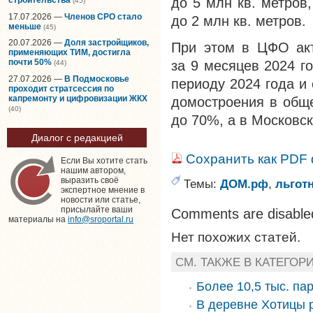
до 5 млн кв. метров
(45)
17.07.2026 —
Членов СРО стало
до 2 млн кв. метров.
меньше
(45)
20.07.2026 —
Доля застройщиков,
При этом в ЦФО акт
применяющих ТИМ, достигла
почти 50%
за 9 месяцев 2024 г
(44)
27.07.2026 —
В Подмосковье
периоду 2024 года и 
проходит стратсессия по
капремонту и цифровизации ЖКХ
домостроения в общ
(40)
до 70%, а в Московс
Диалог с редакцией
Сохранить как PDF
Если Вы хотите стать
нашим автором,
выразить своё
Темы:
ДОМ.рф
,
льгот
экспертное мнение в
новости или статье,
присылайте ваши
Comments are disable
материалы на
info@sroportal.ru
Нет похожих статей.
СМ. ТАКЖЕ В КАТЕГОР
Более 10,5 тыс. па
В деревне Хотицы 