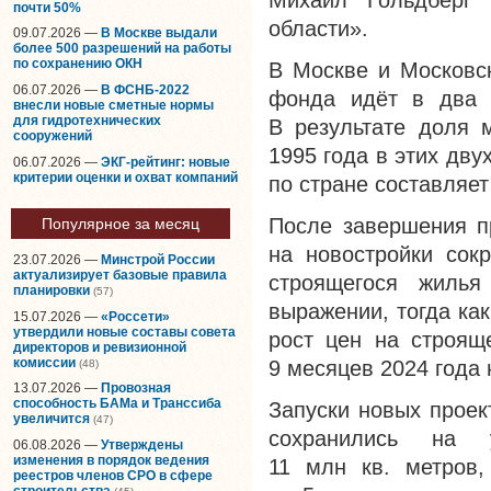
Михаил Гольдберг
почти 50%
области».
09.07.2026 —
В Москве выдали
более 500 разрешений на работы
по сохранению ОКН
В Москве и Московс
06.07.2026 —
В ФСНБ-2022
фонда идёт в два 
внесли новые сметные нормы
для гидротехнических
В результате доля 
сооружений
1995 года в этих дву
06.07.2026 —
ЭКГ-рейтинг: новые
критерии оценки и охват компаний
по стране составляет
После завершения п
Популярное за месяц
на новостройки сок
23.07.2026 —
Минстрой России
актуализирует базовые правила
строящегося жиль
планировки
(57)
выражении, тогда ка
15.07.2026 —
«Россети»
утвердили новые составы совета
рост цен на строящ
директоров и ревизионной
комиссии
9 месяцев 2024 года
(48)
13.07.2026 —
Провозная
способность БАМа и Транссиба
Запуски новых проек
увеличится
(47)
сохранились на 
06.08.2026 —
Утверждены
изменения в порядок ведения
11 млн кв. метров
реестров членов СРО в сфере
строительства