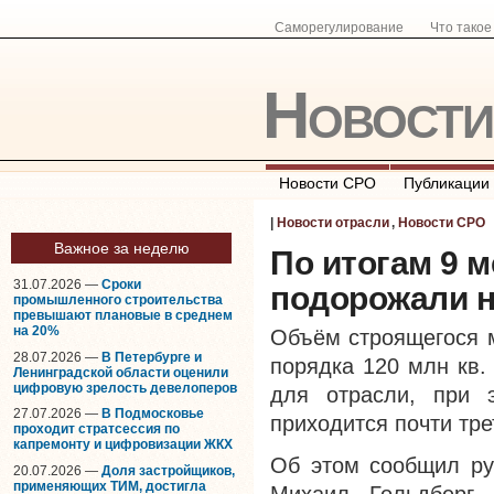
Саморегулирование
Что тако
Новост
Новости СРО
Публикации
|
Новости отрасли
,
Новости СРО
Важное за неделю
По итогам 9 
31.07.2026 —
Сроки
подорожали н
промышленного строительства
превышают плановые в среднем
на 20%
Объём строящегося м
28.07.2026 —
В Петербурге и
порядка 120 млн кв.
Ленинградской области оценили
цифровую зрелость девелоперов
для отрасли, при 
27.07.2026 —
В Подмосковье
приходится почти тре
проходит стратсессия по
капремонту и цифровизации ЖКХ
Об этом сообщил ру
20.07.2026 —
Доля застройщиков,
применяющих ТИМ, достигла