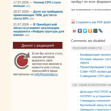
пройдут во всех федерал
17.07.2026 —
Членов СРО стало
меньше
(40)
при копировании и использован
20.07.2026 —
Доля застройщиков,
применяющих ТИМ, достигла
почти 50%
(38)
Сохранить как PDF фай
21.07.2026 —
В Оренбургской
области ускоряют реализацию
нацпроекта «Инфраструктура для
жизни»
(34)
Comments are disabled
Диалог с редакцией
ПОХОЖИЕ НОВОСТИ:
Если Вы хотите стать
Конференция проектн
нашим автором,
Отсекая лишнее: сос
выразить своё
округа
экспертное мнение в
Проектировщики Санк
новости или статье,
присылайте ваши
Совет НОП назвал да
материалы на
info@sroportal.ru
Совещание СРО Цент
СМ. ТАКЖЕ В КАТЕГОРИИ «
Делегация НОСТРОЙ за
НОПРИЗ за устранение 
Утверждены изменения 
Крупнейший завод по п
Завершено строительств