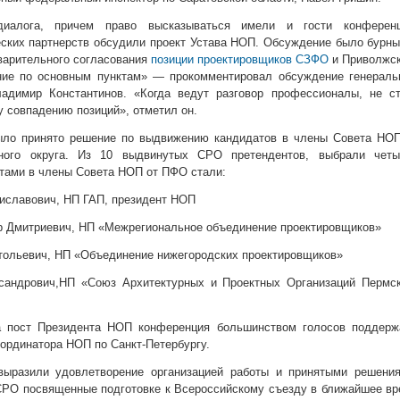
иалога, причем право высказываться имели и гости конференц
ских партнерств обсудили проект Устава НОП. Обсуждение было бурн
варительного согласования
позиции проектировщиков СЗФО
и Приволжск
ие по основным пунктам» — прокомментировал обсуждение генераль
димир Константинов. «Когда ведут разговор профессионалы, не ст
 совпадению позиций», отметил он.
ыло принято решение по выдвижению кандидатов в члены Совета НОП
ного округа. Из 10 выдвинутых СРО претендентов, выбрали четы
атами в члены Совета НОП от ПФО стали:
тиславович, НП ГАП, президент НОП
р Дмитриевич, НП «Межрегиональное объединение проектировщиков»
тольевич, НП «Объединение нижегородских проектировщиков»
сандрович,НП «Союз Архитектурных и Проектных Организаций Пермск
а пост Президента НОП конференция большинством голосов поддерж
оординатора НОП по Санкт-Петербургу.
выразили удовлетворение организацией работы и принятыми решения
РО посвященные подготовке к Всероссийскому съезду в ближайшее вр