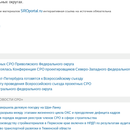
ьных округах.
SROportal.ru
ии материалов
интерактивная ссылка на источник обязательна
л
ых СРО Приволжского Федерального округа
тоялась Конференция СРО проектировщиков Северо-Западного федеральног
т-Петербурга готовятся к Всероссийскому съезду
ту проведения Всероссийского съезда проектных СРО
рального федерального округа
НОВОСТИ СРО»
вершила деловую поездку на Шри-Ланку
разрыва между этапами жизненного цикла ОКС и преодоление дефицита кадров
в порядок ведения реестров членов СРО в сфере строительства
роизводству стройматериалов в Пермском крае включен в НРДП по результатам аудит
о транспортной развязки в Тюменской области