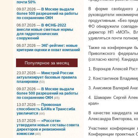
почти 50%
В форме свободного д
09.07.2026 —
В Москве выдали
более 500 разрешений на работы
руководители некоммерче
по сохранению ОКН
продуктивным. «Без пред
06.07.2026 —
В ФСНБ-2022
ФО обнаружили совпаден
внесли новые сметные нормы
директор НП «МОП», Вла
для гидротехнических
удивляться почти полному
сооружений
06.07.2026 —
ЭКГ-рейтинг: новые
Также на конференции б
критерии оценки и охват компаний
Приволжского федераль
(согласно квоте). Кандид
Популярное за месяц
1. Воронцов Алексей Рос
23.07.2026 —
Минстрой России
актуализирует базовые правила
2. Константинов Владими
планировки
(53)
3. Анисимов Валерий Ана
09.07.2026 —
В Москве выдали
более 500 разрешений на работы
4. Шамарин Сергей Алек
по сохранению ОКН
(45)
края»
13.07.2026 —
Провозная
способность БАМа и Транссиба
В качестве кандидата н
увеличится
(44)
Александра Викторова, к
15.07.2026 —
«Россети»
утвердили новые составы совета
Участники конференции 
директоров и ревизионной
комиссии
Конференции проектных С
(40)