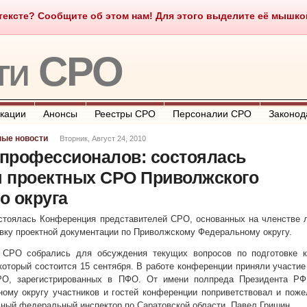
ексте? Сообщите об этом нам! Для этого выделите её мышкой и
о такое СРО
О портале
Контакты
Полезные ссылки
ти СРО
кации
Анонсы
Реестры СРО
Персоналии СРО
Законод
ные новости
Вторник, Август 24, 2010
профессионалов: состоялась
 проектных СРО Приволжского
о округа
остоялась Конференция представителей СРО, основанных на членстве 
ку проектной документации по Приволжскому Федеральному округу.
 СРО собрались для обсуждения текущих вопросов по подготовке к
оторый состоится 15 сентября. В работе конференции приняли участие
СРО, зарегистрированных в ПФО. От имени полпреда Президента РФ
му округу участников и гостей конференции поприветствовал и поже
вный федеральный инспектор по Саратовской области, Павел Гришин.