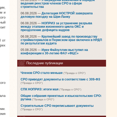
06.08.2026 —
Утверждены изменения в порядок
ведения реестров членов СРО в сфере
строительства
ии,
ым и
06.08.2026 —
Делегация НОСТРОЙ завершила
деловую поездку на Шри-Ланку
ого
ный
06.08.2026 —
НОПРИЗ за устранение разрыва
между этапами жизненного цикла ОКС и
оит
преодоление дефицита кадров
06.08.2026 —
Крупнейший завод по производству
 от
стройматериалов в Пермском крае включен в НРДП
по результатам аудита
рех
05.08.2026 —
Ирек Файзуллин выступил на
конференции к 30-летию ФАУ «ФЦС»
Последние публикации
Членов СРО стало меньше
("Правда о СРО")
СРО приводят документы в соответствие с 309-ФЗ
ого
("Правда о СРО")
СПК НОПРИЗ: итоги мая
("Правда о СРО")
ала
Общие собрания проектных и изыскательских СРО:
рутина
("Правда о СРО")
Строительные СРО переписывают документы
ми.
("Правда о СРО")
емя