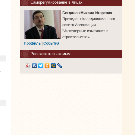
Саморегулирование в лицах
Богданов Михаил Игоревич
Президент Координационного
совета Ассоциации
"Инженерные изыскания в
строительстве»
Профиль
|
События
Рассказать знакомым
о
а