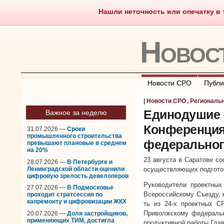
Нашли неточность или опечатку в т
Саморегулирование
Чт
Новос
Новости СРО
Публи
|
Новости СРО
,
Региональ
Единодушие 
Важное за неделю
Конференция
31.07.2026 —
Сроки
промышленного строительства
федеральног
превышают плановые в среднем
на 20%
23 августа в Саратове с
28.07.2026 —
В Петербурге и
Ленинградской области оценили
осуществляющих подготов
цифровую зрелость девелоперов
Руководители проектных
27.07.2026 —
В Подмосковье
Всероссийскому Съезду, к
проходит стратсессия по
капремонту и цифровизации ЖКХ
ть из 24-х проектных 
Приволжскому федерально
20.07.2026 —
Доля застройщиков,
применяющих ТИМ, достигла
продуктивной работы Гла