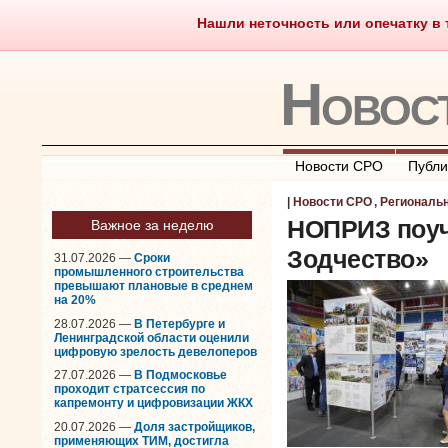
Нашли неточность или опечатку в т
Саморегулирование
Чт
Новос
Новости СРО
Публи
|
Новости СРО
,
Региональ
НОПРИЗ поуч
Важное за неделю
Зодчество»
31.07.2026 —
Сроки
промышленного строительства
превышают плановые в среднем
на 20%
28.07.2026 —
В Петербурге и
Ленинградской области оценили
цифровую зрелость девелоперов
27.07.2026 —
В Подмосковье
проходит стратсессия по
капремонту и цифровизации ЖКХ
20.07.2026 —
Доля застройщиков,
применяющих ТИМ, достигла