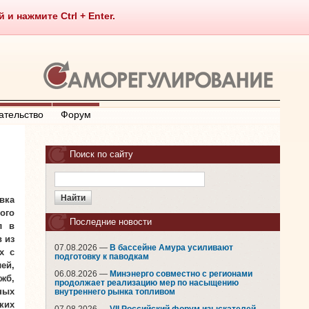
 нажмите Ctrl + Enter.
ательство
Форум
Поиск по сайту
вка
ого
Последние новости
л в
 из
07.08.2026 —
В бассейне Амура усиливают
х с
подготовку к паводкам
ей,
06.08.2026 —
Минэнерго совместно с регионами
жб,
продолжает реализацию мер по насыщению
ных
внутреннего рынка топливом
ких