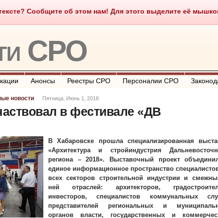
ексте? Сообщите об этом нам! Для этого выделите её мышкой и
о такое СРО
О портале
Контакты
Полезные ссылки
ти СРО
кации
Анонсы
Реестры СРО
Персоналии СРО
Законод
ные новости
Пятница, Июнь 1, 2018
аствовал в фестивале «ДВ
В Хабаровске прошла специализированная выста
«Архитектура и стройиндустрия Дальневосточн
региона – 2018».
Выставочный проект объедини
единое информационное пространство специалистов
всех секторов строительной индустрии и смежны
ней отраслей: архитекторов, градостроител
инвесторов, специалистов коммунальных слу
представителей региональных и муниципаль
органов власти, государственных и коммерчес