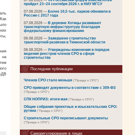
07.08.2026 —
VII Российский форум изыскателей
пройдет 23−24 сентября 2026 г. в НИУ МГСУ
07.08.2026 —
Более 10,5 тыс. парков обновили в
аль
России с 2017 года
Как
07.08.2026 —
В деревне Хотицы развивают
ыло
транспортную инфраструктуру благодаря
ских
федеральному финансированию
оты,
06.08.2026 —
Завершено строительство
транспортной развязки в Тюменской области
06.08.2026 —
Утверждены изменения в порядок
ния
ведения реестров членов СРО в сфере
 на
строительства
тем
ого
Последние публикации
 «ДВ
Членов СРО стало меньше
("Правда о СРО")
СРО приводят документы в соответствие с 309-ФЗ
("Правда о СРО")
СПК НОПРИЗ: итоги мая
("Правда о СРО")
Общие собрания проектных и изыскательских СРО:
рутина
("Правда о СРО")
Строительные СРО переписывают документы
("Правда о СРО")
Саморегулирование в лицах