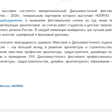
 выставки состоялся межрегиональный Дальневосточный фестив
тво – 2018», генеральным партнером которого выступает НОПРИЗ. 
ацобъединения
, в нынешнем фестивальном сезоне на суд жюри б
актикующих архитекторов, не считая работ студентов и детских творче
чного региона России. В каждой номинации выбирались три лучшие раб
 золотой, серебряный и бронзовый дипломы.
лучило благодарность краевого Минстроя и Дальневосточного отделе
сии – «за большой вклад в развитие архитектуры и строительства
ние престижа профессии архитектора, градостроителя, дизайнера пу
ии и проведении ХХII Дальневосточного фестиваля профессиональн
хитектуры, градостроительства, дизайна, архитектурного образования
л
 Восток
,
НОПРИЗ