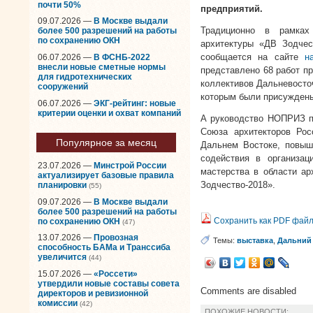
почти 50%
предприятий.
09.07.2026 —
В Москве выдали
Традиционно в рамках
более 500 разрешений на работы
по сохранению ОКН
архитектуры «ДВ Зодчес
сообщается на сайте
н
06.07.2026 —
В ФСНБ-2022
внесли новые сметные нормы
представлено 68 работ пр
для гидротехнических
коллективов Дальневосто
сооружений
которым были присуждены
06.07.2026 —
ЭКГ-рейтинг: новые
критерии оценки и охват компаний
А руководство НОПРИЗ по
Союза архитекторов Рос
Популярное за месяц
Дальнем Востоке, повыше
содействия в организац
23.07.2026 —
Минстрой России
мастерства в области ар
актуализирует базовые правила
Зодчество-2018».
планировки
(55)
09.07.2026 —
В Москве выдали
более 500 разрешений на работы
Сохранить как PDF фай
по сохранению ОКН
(47)
13.07.2026 —
Провозная
Темы:
выставка
,
Дальний
способность БАМа и Транссиба
увеличится
(44)
15.07.2026 —
«Россети»
утвердили новые составы совета
Comments are disabled
директоров и ревизионной
комиссии
(42)
ПОХОЖИЕ НОВОСТИ: