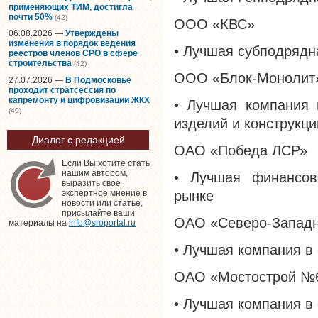
применяющих ТИМ, достигла
почти 50%
(42)
ООО «КВС»
06.08.2026 —
Утверждены
изменения в порядок ведения
• Лучшая субподрядн
реестров членов СРО в сфере
строительства
(42)
ООО «Блок-Монолит
27.07.2026 —
В Подмосковье
проходит стратсессия по
капремонту и цифровизации ЖКХ
• Лучшая компания 
(40)
изделий и конструкци
Диалог с редакцией
ОАО «Победа ЛСР»
Если Вы хотите стать
нашим автором,
• Лучшая финансово
выразить своё
рынке
экспертное мнение в
новости или статье,
присылайте ваши
ОАО «Северо-Западн
материалы на
info@sroportal.ru
• Лучшая компания в
ОАО «Мостострой №
• Лучшая компания в