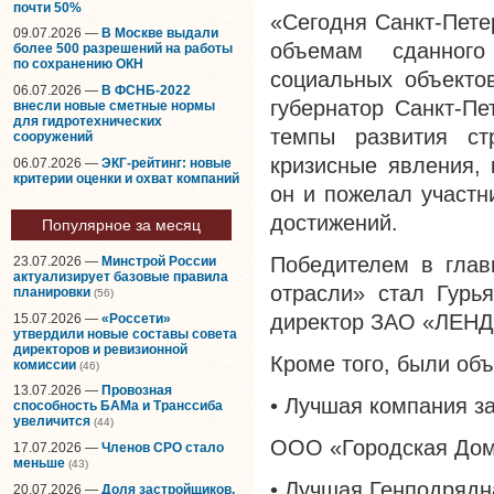
почти 50%
«Сегодня Санкт-Пете
09.07.2026 —
В Москве выдали
объемам сданного
более 500 разрешений на работы
по сохранению ОКН
социальных объектов
06.07.2026 —
В ФСНБ-2022
губернатор Санкт-П
внесли новые сметные нормы
для гидротехнических
темпы развития ст
сооружений
кризисные явления, 
06.07.2026 —
ЭКГ-рейтинг: новые
критерии оценки и охват компаний
он и пожелал участн
достижений.
Популярное за месяц
Победителем в глав
23.07.2026 —
Минстрой России
актуализирует базовые правила
отрасли» стал Гурь
планировки
(56)
директор ЗАО «ЛЕН
15.07.2026 —
«Россети»
утвердили новые составы совета
директоров и ревизионной
Кроме того, были об
комиссии
(46)
13.07.2026 —
Провозная
• Лучшая компания з
способность БАМа и Транссиба
увеличится
(44)
ООО «Городская Дом
17.07.2026 —
Членов СРО стало
меньше
(43)
• Лучшая Генподрядн
20.07.2026 —
Доля застройщиков,