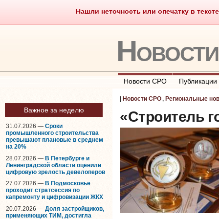
Нашли неточность или опечатку в тексте
Саморегулирование
Что тако
Новост
Новости СРО
Публикации
|
Новости СРО
,
Региональные но
Важное за неделю
«Строитель г
31.07.2026 —
Сроки
промышленного строительства
превышают плановые в среднем
на 20%
28.07.2026 —
В Петербурге и
Ленинградской области оценили
цифровую зрелость девелоперов
27.07.2026 —
В Подмосковье
проходит стратсессия по
капремонту и цифровизации ЖКХ
20.07.2026 —
Доля застройщиков,
применяющих ТИМ, достигла