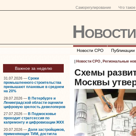
Саморегулирование
Что тако
Новост
Новости СРО
Публикации
|
Новости СРО
,
Региональные но
Важное за неделю
Схемы развит
31.07.2026 —
Сроки
Москвы утвер
промышленного строительства
превышают плановые в среднем
на 20%
28.07.2026 —
В Петербурге и
Ленинградской области оценили
цифровую зрелость девелоперов
27.07.2026 —
В Подмосковье
проходит стратсессия по
капремонту и цифровизации ЖКХ
20.07.2026 —
Доля застройщиков,
применяющих ТИМ, достигла