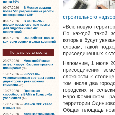
почти 50%
09.07.2026 —
В Москве выдали
более 500 разрешений на работы
по сохранению ОКН
строительного надзо
06.07.2026 —
В ФСНБ-2022
внесли новые сметные нормы
«Всю новую территор
для гидротехнических
сооружений
По каждой такой зо
06.07.2026 —
ЭКГ-рейтинг: новые
которые будут увяза
критерии оценки и охват компаний
словам, такой подхо
Популярное за месяц
присоединенных к ст
23.07.2026 —
Минстрой России
Напомним, 1 июля 20
актуализирует базовые правила
планировки
(56)
присоединения зем
15.07.2026 —
«Россети»
сложности к столице
утвердили новые составы совета
директоров и ревизионной
том числе два город
комиссии
(46)
городских и сельск
13.07.2026 —
Провозная
способность БАМа и Транссиба
Наро-Фоминском р
увеличится
(44)
территории Одинцовс
17.07.2026 —
Членов СРО стало
меньше
(43)
Общая площадь новы
20.07.2026 —
Доля застройщиков,