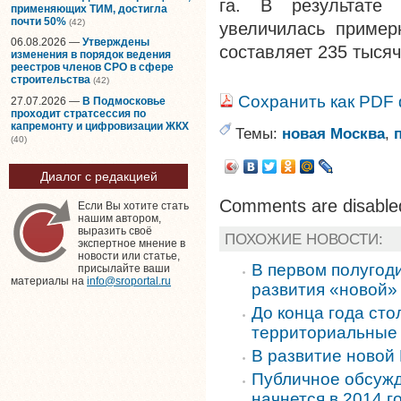
га. В результате 
применяющих ТИМ, достигла
почти 50%
(42)
увеличилась пример
06.08.2026 —
Утверждены
составляет 235 тысяч
изменения в порядок ведения
реестров членов СРО в сфере
строительства
(42)
Сохранить как PDF
27.07.2026 —
В Подмосковье
проходит стратсессия по
капремонту и цифровизации ЖКХ
Темы:
новая Москва
,
(40)
Диалог с редакцией
Comments are disable
Если Вы хотите стать
нашим автором,
выразить своё
ПОХОЖИЕ НОВОСТИ:
экспертное мнение в
новости или статье,
В первом полугод
присылайте ваши
материалы на
info@sroportal.ru
развития «новой»
До конца года ст
территориальные
В развитие новой
Публичное обсуж
начнется в 2014 г