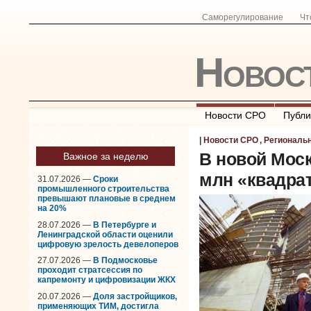
Саморегулирование
Чт
Новос
Новости СРО
Публи
|
Новости СРО
,
Региональ
В новой Моск
Важное за неделю
млн «квадра
31.07.2026 —
Сроки
промышленного строительства
превышают плановые в среднем
на 20%
28.07.2026 —
В Петербурге и
Ленинградской области оценили
цифровую зрелость девелоперов
27.07.2026 —
В Подмосковье
проходит стратсессия по
капремонту и цифровизации ЖКХ
20.07.2026 —
Доля застройщиков,
применяющих ТИМ, достигла