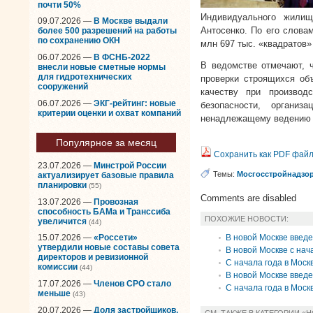
почти 50%
Индивидуального жилищ
09.07.2026 —
В Москве выдали
Антосенко. По его слова
более 500 разрешений на работы
по сохранению ОКН
млн 697 тыс. «квадратов
06.07.2026 —
В ФСНБ-2022
В ведомстве отмечают, 
внесли новые сметные нормы
для гидротехнических
проверки строящихся объ
сооружений
качеству при производ
06.07.2026 —
ЭКГ-рейтинг: новые
безопасности, организ
критерии оценки и охват компаний
ненадлежащему ведению с
Популярное за месяц
Сохранить как PDF фай
23.07.2026 —
Минстрой России
Темы:
Мосгосстройнадзо
актуализирует базовые правила
планировки
(55)
Comments are disabled
13.07.2026 —
Провозная
способность БАМа и Транссиба
ПОХОЖИЕ НОВОСТИ:
увеличится
(44)
В новой Москве введ
15.07.2026 —
«Россети»
утвердили новые составы совета
В новой Москве с нач
директоров и ревизионной
С начала года в Моск
комиссии
(44)
В новой Москве введе
17.07.2026 —
Членов СРО стало
С начала года в Моск
меньше
(43)
20.07.2026 —
Доля застройщиков,
СМ. ТАКЖЕ В КАТЕГОРИИ «