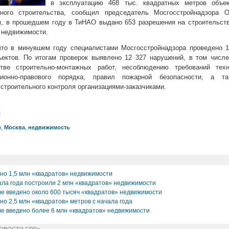
в эксплуатацию 468 тыс. квадратных метров объек
ного строительства, сообщил председатель Мосгосстройнадзора О
м, в прошедшем году в ТиНАО выдано 653 разрешения на строительст
» недвижимости.
что в минувшем году специалистами Мосгосстройнадзора проведено 1
ектов. По итогам проверок выявлено 12 327 нарушений, в том числе
стве строительно-монтажных работ, несоблюдению требований техн
ационно-правового порядка, правил пожарной безопасности, а та
троительного контроля организациями-заказчиками.
л
р
,
Москва
,
недвижимость
ено 1,5 млн «квадратов» недвижимости
ала года построили 2 млн «квадратов» недвижимости
ве введено около 600 тысяч «квадратов» недвижимости
но 2,5 млн «квадратов» метров с начала года
ве введено более 6 млн «квадратов» недвижимости
НОВОСТИ СРО»