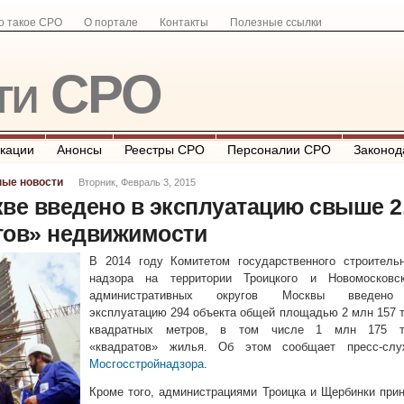
о такое СРО
О портале
Контакты
Полезные ссылки
ти СРО
кации
Анонсы
Реестры СРО
Персоналии СРО
Законод
ные новости
Вторник, Февраль 3, 2015
ве введено в эксплуатацию свыше 2
тов» недвижимости
В 2014 году Комитетом государственного строительн
надзора на территории Троицкого и Новомосковск
административных округов Москвы введен
эксплуатацию 294 объекта общей площадью 2 млн 157 
квадратных метров, в том числе 1 млн 175 т
«квадратов» жилья. Об этом сообщает пресс-слу
Мосгосстройнадзора
.
Кроме того, администрациями Троицка и Щербинки при