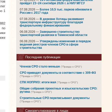
07.08.2026 —
VII Российский форум изыскателей
тов
пройдет 23−24 сентября 2026 г. в НИУ МГСУ
лег
07.08.2026 —
Более 10,5 тыс. парков обновили в
во 1
России с 2017 года
07.08.2026 —
В деревне Хотицы развивают
транспортную инфраструктуру благодаря
882
федеральному финансированию
 по
06.08.2026 —
Завершено строительство
ики
транспортной развязки в Тюменской области
кже
06.08.2026 —
Утверждены изменения в порядок
ведения реестров членов СРО в сфере
строительства
Последние публикации
Членов СРО стало меньше
("Правда о СРО")
СРО приводят документы в соответствие с 309-ФЗ
("Правда о СРО")
СПК НОПРИЗ: итоги мая
("Правда о СРО")
Общие собрания проектных и изыскательских СРО:
рутина
("Правда о СРО")
Строительные СРО переписывают документы
("Правда о СРО")
Саморегулирование в лицах