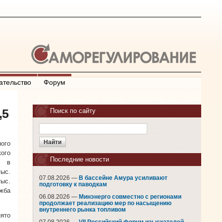
ательство
Форум
,5
Поиск по сайту
ого
ого
Последние новости
о в
тыс.
07.08.2026 —
В бассейне Амура усиливают
ыс.
подготовку к паводкам
жба
06.08.2026 —
Минэнерго совместно с регионами
продолжает реализацию мер по насыщению
внутреннего рынка топливом
нято