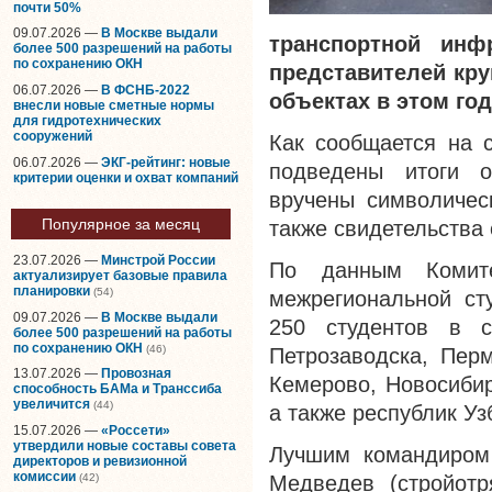
почти 50%
09.07.2026 —
В Москве выдали
транспортной инф
более 500 разрешений на работы
по сохранению ОКН
представителей кру
06.07.2026 —
В ФСНБ-2022
объектах в этом го
внесли новые сметные нормы
для гидротехнических
сооружений
Как сообщается на 
06.07.2026 —
ЭКГ-рейтинг: новые
подведены итоги оч
критерии оценки и охват компаний
вручены символичес
Популярное за месяц
также свидетельства
23.07.2026 —
Минстрой России
По данным Комите
актуализирует базовые правила
планировки
(54)
межрегиональной ст
09.07.2026 —
В Москве выдали
250 студентов в с
более 500 разрешений на работы
по сохранению ОКН
(46)
Петрозаводска, Перм
13.07.2026 —
Провозная
Кемерово, Новосибир
способность БАМа и Транссиба
увеличится
(44)
а также республик Уз
15.07.2026 —
«Россети»
утвердили новые составы совета
Лучшим командиром 
директоров и ревизионной
комиссии
(42)
Медведев (стройотр