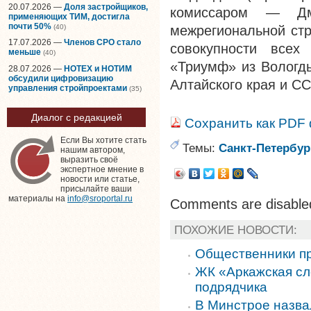
20.07.2026 —
Доля застройщиков,
комиссаром — Дм
применяющих ТИМ, достигла
почти 50%
(40)
межрегиональной стр
17.07.2026 —
Членов СРО стало
совокупности всех
меньше
(40)
«Триумф» из Вологды
28.07.2026 —
НОТЕХ и НОТИМ
обсудили цифровизацию
Алтайского края и С
управления стройпроектами
(35)
Диалог с редакцией
Сохранить как PDF
Если Вы хотите стать
Темы:
Санкт-Петербур
нашим автором,
выразить своё
экспертное мнение в
новости или статье,
присылайте ваши
материалы на
info@sroportal.ru
Comments are disable
ПОХОЖИЕ НОВОСТИ:
Общественники пр
ЖК «Аркажская сло
подрядчика
В Минстрое назва