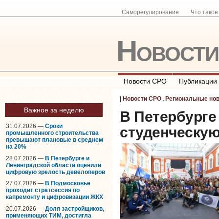
Саморегулирование
Что тако
Новост
Новости СРО
Публикации
|
Новости СРО
,
Региональные но
Важное за неделю
В Петербург
31.07.2026 —
Сроки
студенческую
промышленного строительства
превышают плановые в среднем
на 20%
28.07.2026 —
В Петербурге и
Ленинградской области оценили
цифровую зрелость девелоперов
27.07.2026 —
В Подмосковье
проходит стратсессия по
капремонту и цифровизации ЖКХ
20.07.2026 —
Доля застройщиков,
применяющих ТИМ, достигла