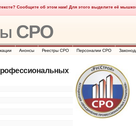
ексте? Сообщите об этом нам! Для этого выделите её мышкой и
о такое СРО
О портале
Контакты
Полезные ссылки
ры СРО
кации
Анонсы
Реестры СРО
Персоналии СРО
Законод
профессиональных