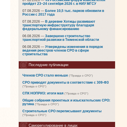
07.08.2026 —
VII Российский форум изыскателей
пройдет 23−24 сентября 2026 г. в НИУ МГСУ
07.08.2026 —
Более 10,5 тыс. парков обновили в
России с 2017 года
07.08.2026 —
В деревне Хотицы развивают
транспортную инфраструктуру благодаря
федеральному финансированию
06.08.2026 —
Завершено строительство
транспортной развязки в Тюменской области
06.08.2026 —
Утверждены изменения в порядок
ведения реестров членов СРО в сфере
строительства
Последние публикации
Членов СРО стало меньше
("Правда о СРО")
СРО приводят документы в соответствие с 309-ФЗ
("Правда о СРО")
СПК НОПРИЗ: итоги мая
("Правда о СРО")
Общие собрания проектных и изыскательских СРО:
рутина
("Правда о СРО")
Строительные СРО переписывают документы
("Правда о СРО")
Саморегулирование в лицах