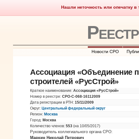
Нашли неточность или опечатку в т
Саморегулирование
Чт
Реест
Новости СРО
Публи
Ассоциация «Объединение 
строителей «РусСтрой»
Краткое наименование:
Ассоциация «РусСтрой»
Номер в реестре:
СРО-С-068-16112009
Дата регистрации в РТН:
15/11/2009
Округ:
Центральный федеральный округ
Регион:
Москва
Город:
Москва
Количество членов:
553
(на 10/05/2017)
Руководитель коллегиального органа СРО:
Маркин Николай Петрович