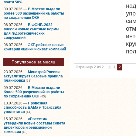
почти 50%
на
09.07.2026 —
В Москве выдали
уп
более 500 разрешений на работы
по сохранению ОКН
са
06.07.2026 —
В ФСНБ-2022
отм
внесли новые сметные нормы
для гидротехнических
ин
сооружений
кр
06.07.2026 —
ЭКГ-рейтинг: новые
критерии оценки и охват компаний
пол
Популярное за месяц
Страница 2 из 2
<
1
2
23.07.2026 —
Минстрой России
актуализирует базовые правила
планировки
(53)
09.07.2026 —
В Москве выдали
более 500 разрешений на работы
по сохранению ОКН
(45)
13.07.2026 —
Провозная
способность БАМа и Транссиба
увеличится
(44)
15.07.2026 —
«Россети»
утвердили новые составы совета
директоров и ревизионной
комиссии
(40)