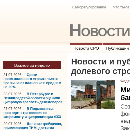
Саморегулирование
Что тако
Новост
Новости СРО
Публикации
Новости и пу
Важное за неделю
долевого стр
31.07.2026 —
Сроки
промышленного строительства
Феде
превышают плановые в среднем
на 20%
Ми
28.07.2026 —
В Петербурге и
ба
Ленинградской области оценили
цифровую зрелость девелоперов
Со
27.07.2026 —
В Подмосковье
фон
проходит стратсессия по
капремонту и цифровизации ЖКХ
ве
20.07.2026 —
Доля застройщиков,
За
применяющих ТИМ, достигла