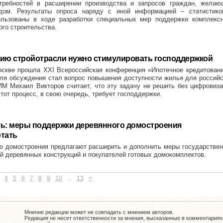
требностей в расширении производства и запросов граждан, желаю
 дом. Результаты опроса наряду с иной информацией – статистико
ользованы в ходе разработки специальных мер поддержки комплексн
го строительства.
ю стройотрасли нужно стимулировать господдержкой
скве прошла XXI Всероссийская конференция «Ипотечное кредитовани
для обсуждения стал вопрос повышения доступности жилья для россий
М Михаил Викторов считает, что эту задачу не решить без цифровиз
этот процесс, в свою очередь, требует господдержки.
ть: меры поддержки деревянного домостроения
отать
о домостроения предлагают расширить и дополнить меры государстве
й деревянных конструкций и покупателей готовых домокомплектов.
4
5
6
7
8
9
10
...
13
>
Мнение редакции может не совпадать с мнением авторов.
Редакция не несет ответственности за мнения, высказанные в комментариях