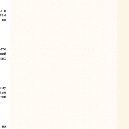
ых в
ктам
 на
вете
ений
ких
мму
тые
тов
 на