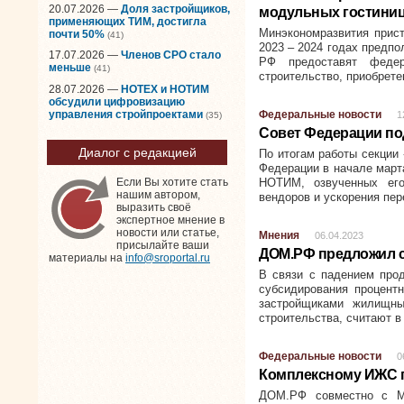
20.07.2026 —
Доля застройщиков,
модульных гостини
применяющих ТИМ, достигла
Минэкономразвития прист
почти 50%
(41)
2023 – 2024 годах предпо
17.07.2026 —
Членов СРО стало
РФ предоставят федер
меньше
(41)
строительство, приобрет
28.07.2026 —
НОТЕХ и НОТИМ
обсудили цифровизацию
управления стройпроектами
Федеральные новости
1
(35)
Совет Федерации п
Диалог с редакцией
По итогам работы секции
Федерации в начале март
НОТИМ, озвученных ег
Если Вы хотите стать
нашим автором,
вендоров и ускорения пер
выразить своё
экспертное мнение в
новости или статье,
Мнения
06.04.2023
присылайте ваши
ДОМ.РФ предложил с
материалы на
info@sroportal.ru
В связи с падением про
субсидирования процент
застройщиками жилищны
строительства, считают 
Федеральные новости
0
Комплексному ИЖС г
ДОМ.РФ совместно с Ми