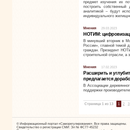
предмет изучения их по
построить собственный
аналитикой – будут исп
индивидуального жилищно
Мнения
29.03.2023
НОТИМ: цифровизаци
В минувший вторник в Мо
России», главной темой 
граждан. Президент НОТИ
строительной отрасли, а 
Мнения
17.02.2023
Расширить и углуби
предлагается дораб
В Ассоциации деревянног
поддержки производителе
Страница 1 из 13
1
2
3
© Информационный портал «Саморегулирование». Все права защищены.
Свидетельство о регистрации СМИ: Эл № ФС77-45232