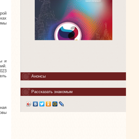
орой
ках
ммы
ы и
ий.
2023
ель
Анонсы
Рассказать знакомым
нная
овы