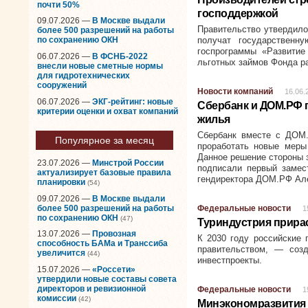
почти 50%
господдержкой
09.07.2026 —
В Москве выдали
Правительство утвердило
более 500 разрешений на работы
получат государственн
по сохранению ОКН
госпрограммы «Развитие
06.07.2026 —
В ФСНБ-2022
льготных займов Фонда р
внесли новые сметные нормы
для гидротехнических
сооружений
Новости компаний
16.06.
06.07.2026 —
ЭКГ-рейтинг: новые
Сбербанк и ДОМ.РФ 
критерии оценки и охват компаний
жилья
Сбербанк вместе с ДОМ
Популярное за месяц
проработать новые мер
Данное решение стороны 
23.07.2026 —
Минстрой России
подписали первый замес
актуализирует базовые правила
гендиректора ДОМ.РФ Ал
планировки
(54)
09.07.2026 —
В Москве выдали
более 500 разрешений на работы
Федеральные новости
1
по сохранению ОКН
(47)
Туриндустрия прира
13.07.2026 —
Провозная
К 2030 году российские 
способность БАМа и Транссиба
правительством, — соз
увеличится
(44)
инвестпроекты.
15.07.2026 —
«Россети»
утвердили новые составы совета
директоров и ревизионной
Федеральные новости
1
комиссии
(42)
Минэкономразвития 