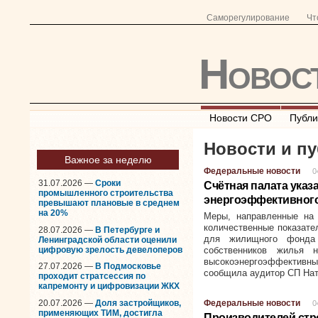
Саморегулирование
Чт
Новос
Новости СРО
Публи
Новости и пу
Важное за неделю
Федеральные новости
0
31.07.2026 —
Сроки
Счётная палата указ
промышленного строительства
энергоэффективног
превышают плановые в среднем
на 20%
Меры, направленные на 
количественные показате
28.07.2026 —
В Петербурге и
для жилищного фонда
Ленинградской области оценили
цифровую зрелость девелоперов
собственников жилья 
высокоэнергоэффективны
27.07.2026 —
В Подмосковье
сообщила аудитор СП Нат
проходит стратсессия по
капремонту и цифровизации ЖКХ
20.07.2026 —
Доля застройщиков,
Федеральные новости
0
применяющих ТИМ, достигла
Производителей стр