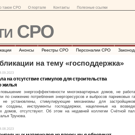
о такое СРО
О портале
Контакты
Полезные ссылки
ти СРО
кации
Анонсы
Реестры СРО
Персоналии СРО
Законод
бликации на тему «
господдержка
»
4.09.2023
ала на отсутствие стимулов для строительства
о жилья
повышение энергоэффективности многоквартирных домов, не работа
ли по снижению потребления энергоресурсов и выбросов парниковых г
 не установлены, стимулирующие механизмы для застройщико
не созданы, инструменты господдержки, нацеленные на возведе
х домов, отсутствуют. Об этом на недавней коллегии Счётной пал
алья Трунова.
4.08.2023
оительных материалов из вторсырья обеспечат