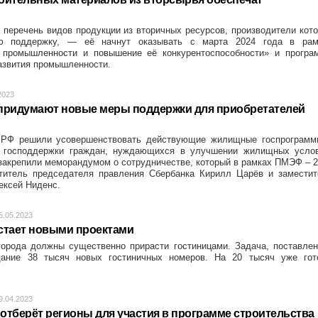
 перечень видов продукции из вторичных ресурсов, производители кот
ую поддержку, — её начнут оказывать с марта 2024 года в рам
 промышленности и повышение её конкурентоспособности» и програ
азвития промышленности.
2023
придумают новые меры поддержки для приобретателей
.РФ решили усовершенствовать действующие жилищные госпрограмм
ы господдержки граждан, нуждающихся в улучшении жилищных услов
закрепили меморандумом о сотрудничестве, который в рамках ПМЭФ – 
титель председателя правления Сбербанка Кирилл Царёв и заместит
ексей Ниденс.
5.05.2023
стает новыми проектами
города должны существенно прирасти гостиницами. Задача, поставле
дание 38 тысяч новых гостиничных номеров. На 20 тысяч уже гот
9.04.2023
отберёт регионы для участия в программе строительства