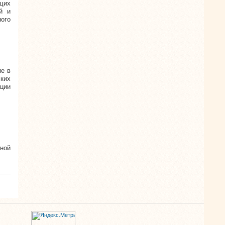
щих
й и
ого
е в
ских
ации
нной