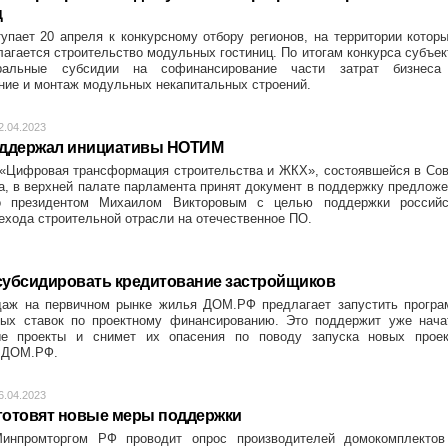
ц
упает 20 апреля к конкурсному отбору регионов, на территории котор
лагается строительство модульных гостиниц. По итогам конкурса субъе
альные субсидии на софинансирование части затрат бизнеса
ение и монтаж модульных некапитальных строений.
2.04.2023
оддержал инициативы НОТИМ
 «Цифровая трансформация строительства и ЖКХ», состоявшейся в Со
а, в верхней палате парламента принят документ в поддержку предлож
о президентом Михаилом Викторовым с целью поддержки российс
ехода строительной отрасли на отечественное ПО.
убсидировать кредитование застройщиков
даж на первичном рынке жилья ДОМ.РФ предлагает запустить програ
ных ставок по проектному финансированию. Это поддержит уже нача
е проекты и снимет их опасения по поводу запуска новых проек
в ДОМ.РФ.
6.04.2023
отовят новые меры поддержки
нпромторгом РФ проводит опрос производителей домокомплектов