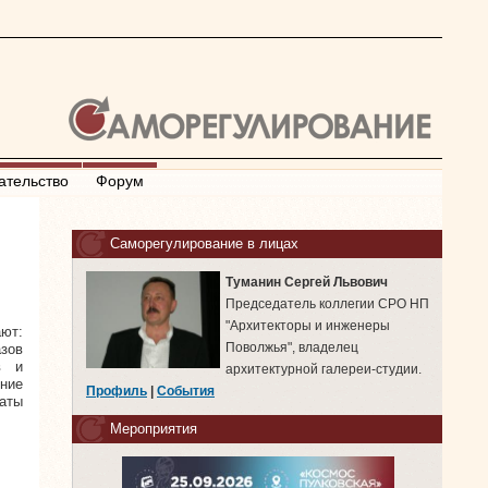
ательство
Форум
Саморегулирование в лицах
Туманин Сергей Львович
Председатель коллегии СРО НП
"Архитекторы и инженеры
ют:
Поволжья", владелец
азов
в и
архитектурной галереи-студии.
ние
Профиль
|
События
аты
Мероприятия