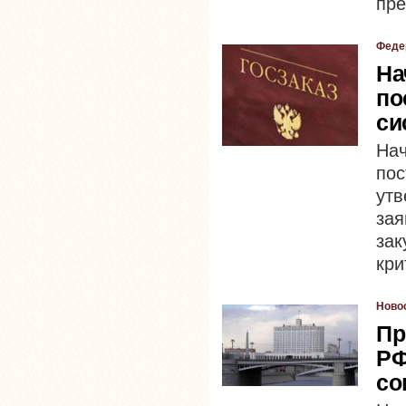
пре
Феде
На
по
си
На
по
ут
зая
за
кри
Ново
Пр
РФ
со