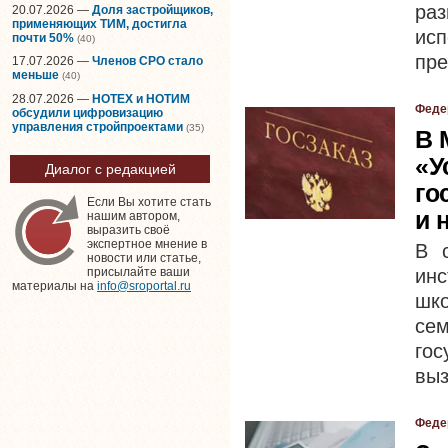
ра
20.07.2026 —
Доля застройщиков,
применяющих ТИМ, достигла
исп
почти 50%
(40)
пре
17.07.2026 —
Членов СРО стало
меньше
(40)
28.07.2026 —
НОТЕХ и НОТИМ
Феде
обсудили цифровизацию
управления стройпроектами
(35)
В 
«У
Диалог с редакцией
го
Если Вы хотите стать
и 
нашим автором,
выразить своё
экспертное мнение в
В 
новости или статье,
ин
присылайте ваши
материалы на
info@sroportal.ru
шк
се
гос
выз
Феде