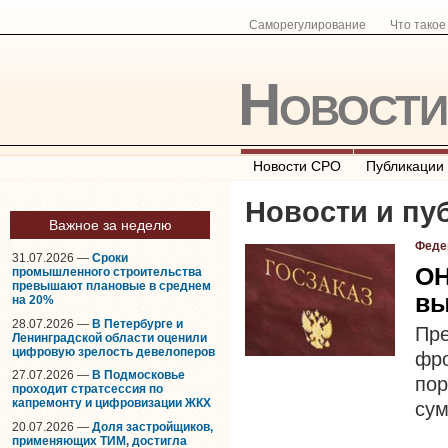
Саморегулирование
Что тако
Новост
Новости СРО
Публикации
Новости и пу
Важное за неделю
Феде
31.07.2026 —
Сроки
ОН
промышленного строительства
превышают плановые в среднем
вы
на 20%
28.07.2026 —
В Петербурге и
Пр
Ленинградской области оценили
цифровую зрелость девелоперов
фр
27.07.2026 —
В Подмосковье
пор
проходит стратсессия по
капремонту и цифровизации ЖКХ
сум
20.07.2026 —
Доля застройщиков,
применяющих ТИМ, достигла