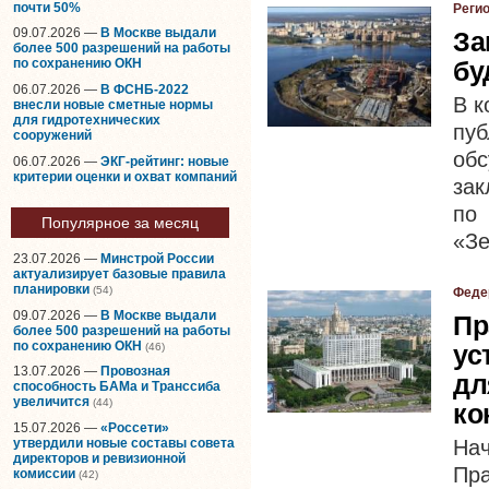
почти 50%
Реги
09.07.2026 —
В Москве выдали
За
более 500 разрешений на работы
бу
по сохранению ОКН
06.07.2026 —
В ФСНБ-2022
В к
внесли новые сметные нормы
для гидротехнических
пу
сооружений
об
06.07.2026 —
ЭКГ-рейтинг: новые
критерии оценки и охват компаний
зак
по
Популярное за месяц
«Зе
23.07.2026 —
Минстрой России
актуализирует базовые правила
планировки
(54)
Феде
09.07.2026 —
В Москве выдали
Пр
более 500 разрешений на работы
по сохранению ОКН
ус
(46)
13.07.2026 —
Провозная
дл
способность БАМа и Транссиба
увеличится
(44)
ко
15.07.2026 —
«Россети»
утвердили новые составы совета
На
директоров и ревизионной
Пр
комиссии
(42)