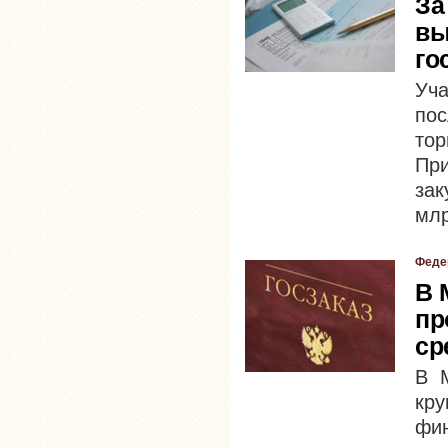
За
вы
го
Уч
по
тор
Пр
зак
млр
Феде
В 
пр
ср
В М
кр
фи