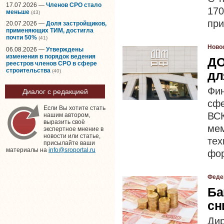
17.07.2026 —
Членов СРО стало
17
меньше
(43)
при
20.07.2026 —
Доля застройщиков,
применяющих ТИМ, достигла
почти 50%
(41)
Ново
06.08.2026 —
Утверждены
изменения в порядок ведения
ДО
реестров членов СРО в сфере
строительства
(40)
дл
Фи
Диалог с редакцией
сф
Если Вы хотите стать
ВС
нашим автором,
выразить своё
ме
экспертное мнение в
новости или статье,
тех
присылайте ваши
материалы на
info@sroportal.ru
фор
Феде
Ба
сн
Ди