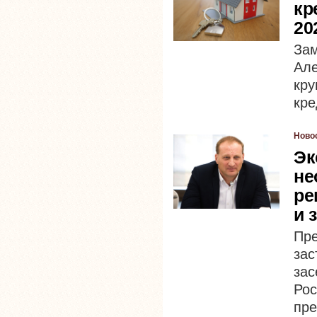
кр
20
За
Ал
кр
кре
Ново
Эк
не
ре
и 
Пр
зас
за
Ро
пре