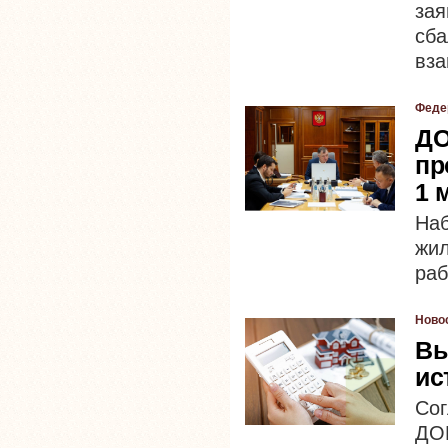
за
сб
вза
Феде
ДО
пр
1 
На
жи
раб
Ново
Вы
ис
Со
ДОМ