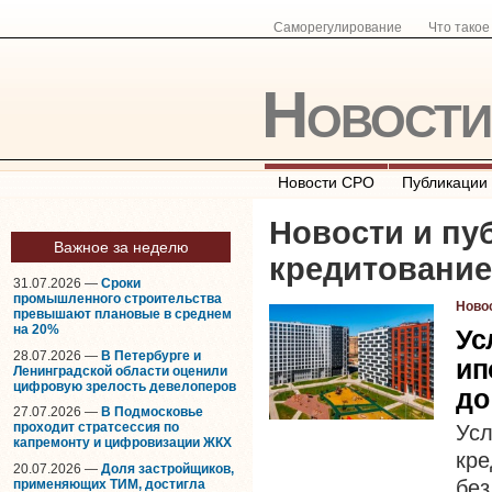
Саморегулирование
Что тако
Новост
Новости СРО
Публикации
Новости и пу
Важное за неделю
кредитование
31.07.2026 —
Сроки
промышленного строительства
Ново
превышают плановые в среднем
на 20%
Ус
28.07.2026 —
В Петербурге и
ип
Ленинградской области оценили
цифровую зрелость девелоперов
до
27.07.2026 —
В Подмосковье
проходит стратсессия по
Ус
капремонту и цифровизации ЖКХ
кре
20.07.2026 —
Доля застройщиков,
без
применяющих ТИМ, достигла