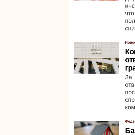
инс
чт
по
сни
Ново
Ко
от
гр
За
от
по
спр
ком
Феде
Ба