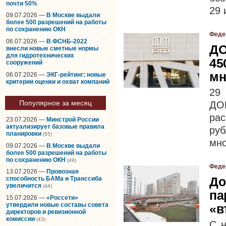
почти 50%
29 
09.07.2026 —
В Москве выдали
более 500 разрешений на работы
по сохранению ОКН
Феде
06.07.2026 —
В ФСНБ-2022
ДО
внесли новые сметные нормы
для гидротехнических
45
сооружений
мн
06.07.2026 —
ЭКГ-рейтинг: новые
критерии оценки и охват компаний
29
Популярное за месяц
ДО
ра
23.07.2026 —
Минстрой России
актуализирует базовые правила
руб
планировки
(55)
мно
09.07.2026 —
В Москве выдали
более 500 разрешений на работы
по сохранению ОКН
(49)
Феде
13.07.2026 —
Провозная
До
способность БАМа и Транссиба
увеличится
(44)
па
15.07.2026 —
«Россети»
утвердили новые составы совета
«в
директоров и ревизионной
комиссии
(43)
С н