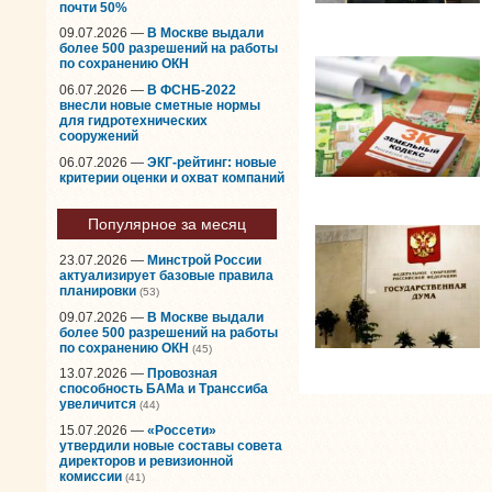
почти 50%
09.07.2026 —
В Москве выдали
более 500 разрешений на работы
по сохранению ОКН
06.07.2026 —
В ФСНБ-2022
внесли новые сметные нормы
для гидротехнических
сооружений
06.07.2026 —
ЭКГ-рейтинг: новые
критерии оценки и охват компаний
Популярное за месяц
23.07.2026 —
Минстрой России
актуализирует базовые правила
планировки
(53)
09.07.2026 —
В Москве выдали
более 500 разрешений на работы
по сохранению ОКН
(45)
13.07.2026 —
Провозная
способность БАМа и Транссиба
увеличится
(44)
15.07.2026 —
«Россети»
утвердили новые составы совета
директоров и ревизионной
комиссии
(41)