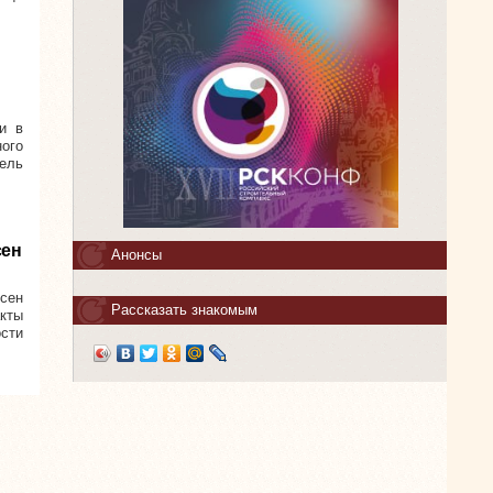
и в
ого
ель
сен
Анонсы
сен
Рассказать знакомым
акты
сти