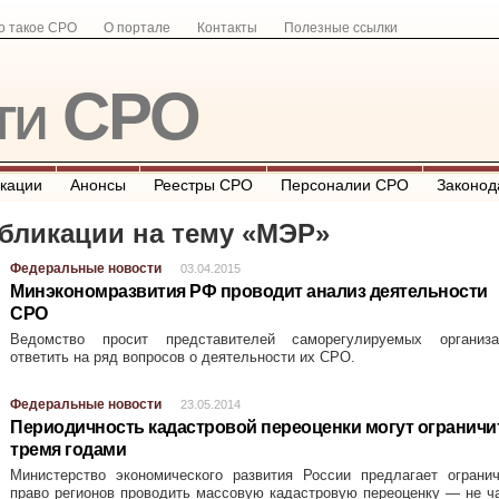
о такое СРО
О портале
Контакты
Полезные ссылки
ти СРО
кации
Анонсы
Реестры СРО
Персоналии СРО
Законод
бликации на тему «
МЭР
»
Федеральные новости
03.04.2015
Минэкономразвития РФ проводит анализ деятельности
СРО
Ведомство просит представителей саморегулируемых организа
ответить на ряд вопросов о деятельности их СРО.
Федеральные новости
23.05.2014
Периодичность кадастровой переоценки могут ограничи
тремя годами
Министерство экономического развития России предлагает огранич
право регионов проводить массовую кадастровую переоценку — не 