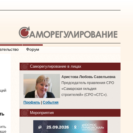
ательство
Форум
Саморегулирование в лицах
Аристова Любовь Савельевна
Председатель правления СРО
«Самарская гильдия
ций
строителей» (СРО «СГС»).
Профиль
|
События
Мероприятия
ть
ить
чаще