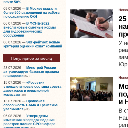
почти 50%
09.07.2026 —
В Москве выдали
Ново
более 500 разрешений на работы
25
по сохранению ОКН
06.07.2026 —
В ФСНБ-2022
на
внесли новые сметные нормы
для гидротехнических
пр
сооружений
У н
06.07.2026 —
ЭКГ-рейтинг: новые
критерии оценки и охват компаний
ре
зам
Популярное за месяц
Юри
23.07.2026 —
Минстрой России
актуализирует базовые правила
планировки
(57)
Ново
15.07.2026 —
«Россети»
Мо
утвердили новые составы совета
директоров и ревизионной
по
комиссии
(48)
и 
13.07.2026 —
Провозная
способность БАМа и Транссиба
увеличится
В с
(47)
06.08.2026 —
Утверждены
Нац
изменения в порядок ведения
ре
реестров членов СРО в сфере
строительства