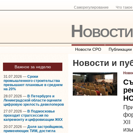
Саморегулирование
Что тако
Новост
Новости СРО
Публикации
Новости и пу
Важное за неделю
Ново
31.07.2026 —
Сроки
Съ
промышленного строительства
превышают плановые в среднем
ре
на 20%
Н
28.07.2026 —
В Петербурге и
Ленинградской области оценили
цифровую зрелость девелоперов
Пр
27.07.2026 —
В Подмосковье
фо
проходит стратсессия по
капремонту и цифровизации ЖКХ
XI
20.07.2026 —
Доля застройщиков,
изы
применяющих ТИМ, достигла