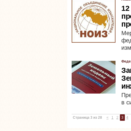
12
пр
пр
Мер
фе
изм
Феде
За
Зе
ин
Пре
в с
Страница 3 из 28
<
1
2
3
4