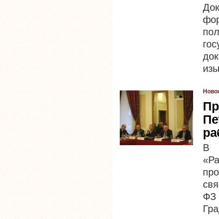
До
фо
по
го
до
изы
Ново
Пр
Пе
ра
В 
«Р
пр
свя
Ф
Гра