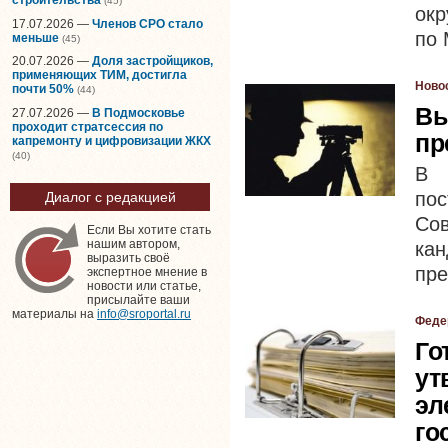
(45)
ок
17.07.2026 —
Членов СРО стало
по 
меньше
(45)
20.07.2026 —
Доля застройщиков,
применяющих ТИМ, достигла
Ново
почти 50%
(44)
Вы
27.07.2026 —
В Подмосковье
проходит стратсессия по
пр
капремонту и цифровизации ЖКХ
(40)
В 
по
Диалог с редакцией
Со
Если Вы хотите стать
нашим автором,
ка
выразить своё
пре
экспертное мнение в
новости или статье,
присылайте ваши
материалы на
info@sroportal.ru
Феде
Го
ут
эл
го