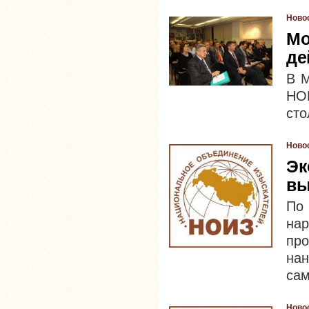
Ново
Мо
де
В М
НО
сто
Ново
Эк
вы
По 
нар
про
н
сам
Ново