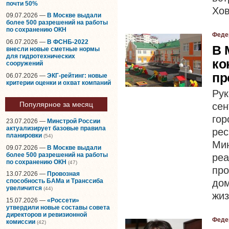
почти 50%
Хов
09.07.2026 —
В Москве выдали
более 500 разрешений на работы
по сохранению ОКН
Феде
06.07.2026 —
В ФСНБ-2022
В 
внесли новые сметные нормы
для гидротехнических
ко
сооружений
пр
06.07.2026 —
ЭКГ-рейтинг: новые
критерии оценки и охват компаний
Ру
Популярное за месяц
сен
го
23.07.2026 —
Минстрой России
актуализирует базовые правила
ре
планировки
(54)
Ми
09.07.2026 —
В Москве выдали
более 500 разрешений на работы
ре
по сохранению ОКН
(47)
пр
13.07.2026 —
Провозная
до
способность БАМа и Транссиба
увеличится
(44)
жиз
15.07.2026 —
«Россети»
утвердили новые составы совета
директоров и ревизионной
Феде
комиссии
(42)