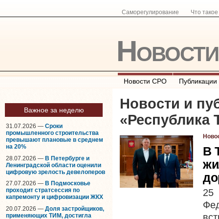
Саморегулирование
Что тако
Новост
Новости СРО
Публикации
Новости и пу
Важное за неделю
«
Республика 
31.07.2026 —
Сроки
промышленного строительства
Ново
превышают плановые в среднем
на 20%
В 
28.07.2026 —
В Петербурге и
жи
Ленинградской области оценили
цифровую зрелость девелоперов
до
27.07.2026 —
В Подмосковье
проходит стратсессия по
25
капремонту и цифровизации ЖКХ
Фе
20.07.2026 —
Доля застройщиков,
вст
применяющих ТИМ, достигла