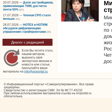
Ми
20.07.2026 —
Доля застройщиков,
применяющих ТИМ, достигла
ст
почти 50%
(41)
17.07.2026 —
Членов СРО стало
Ми
меньше
(41)
стр
28.07.2026 —
НОТЕХ и НОТИМ
обсудили цифровизацию
по 
управления стройпроектами
(35)
до
жи
Диалог с редакцией
Рос
Если Вы хотите стать
Чет
нашим автором,
выразить своё
дос
экспертное мнение в
новости или статье,
присылайте ваши
материалы на
info@sroportal.ru
© Информационный портал «Саморегулирование». Все права
защищены.
Свидетельство о регистрации СМИ: Эл № ФС77-45232
При любом использовании материалов ссылка на sroportal.ru
обязательна.