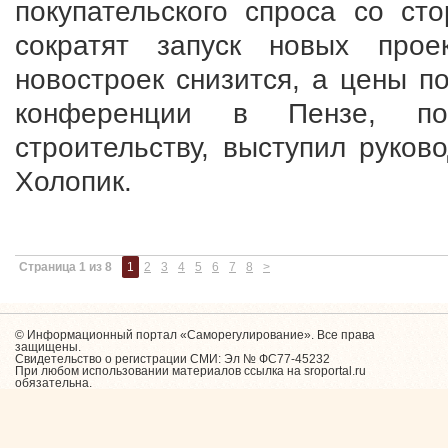
покупательского спроса со ст
сократят запуск новых прое
новостроек снизится, а цены п
конференции в Пензе, пос
строительству, выступил руко
Холопик.
Страница 1 из 8
1
2
3
4
5
6
7
8
>
© Информационный портал «Саморегулирование». Все права
защищены.
Свидетельство о регистрации СМИ: Эл № ФС77-45232
При любом использовании материалов ссылка на sroportal.ru
обязательна.