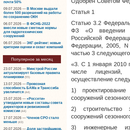
Одобрен Советом Фед
почти 50%
09.07.2026 —
В Москве выдали
Статья 1
более 500 разрешений на работы
по сохранению ОКН
Статью 3.2 Федераль
06.07.2026 —
В ФСНБ-2022
внесли новые сметные нормы
ФЗ «О введении в
для гидротехнических
сооружений
Российской Федераци
06.07.2026 —
ЭКГ-рейтинг: новые
Федерации, 2005, N 
критерии оценки и охват компаний
частью 3 следующего
Популярное за месяц
«3. С 1 января 2010
23.07.2026 —
Минстрой России
числе лицензий,
актуализирует базовые правила
планировки
(55)
осуществление следу
13.07.2026 —
Провозная
способность БАМа и Транссиба
1) проектирование
увеличится
(44)
сооружений сезонног
15.07.2026 —
«Россети»
утвердили новые составы совета
директоров и ревизионной
2) строительство
комиссии
(44)
сооружений сезонног
17.07.2026 —
Членов СРО стало
меньше
(43)
3) инженерные из
20.07.2026 —
Доля застройщиков,