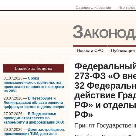
Саморегулирование
Что тако
Законод
Новости СРО
Публикации
Федеральный З
Важное за неделю
273-ФЗ «О вн
31.07.2026 —
Сроки
промышленного строительства
32 Федеральн
превышают плановые в среднем
на 20%
действие Гра
28.07.2026 —
В Петербурге и
РФ» и отдель
Ленинградской области оценили
цифровую зрелость девелоперов
РФ»
27.07.2026 —
В Подмосковье
проходит стратсессия по
капремонту и цифровизации ЖКХ
Принят Государствен
20.07.2026 —
Доля застройщиков,
применяющих ТИМ, достигла