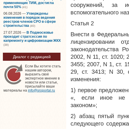
применяющих ТИМ, достигла
сооружений, за и
почти 50%
(41)
вспомогательного наз
06.08.2026 —
Утверждены
изменения в порядок ведения
реестров членов СРО в сфере
Статья 2
строительства
(40)
27.07.2026 —
В Подмосковье
Внести в Федеральны
проходит стратсессия по
капремонту и цифровизации ЖКХ
лицензировании от
(38)
законодательства Ро
2002, N 11, ст. 1020; 2
Диалог с редакцией
3455; 2007, N 1, ст. 1
Если Вы хотите стать
нашим автором,
29, ст. 3413; N 30,
выразить своё
изменения:
экспертное мнение в
новости или статье,
присылайте ваши
1) первое предложен
материалы на
info@sroportal.ru
«, если иное не 
законом»;
2) абзац пятый пун
следующего содержа