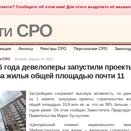
ексте? Сообщите об этом нам! Для этого выделите её мышкой и
о такое СРО
О портале
Контакты
Полезные ссылки
ти СРО
кации
Анонсы
Реестры СРО
Персоналии СРО
Законод
и СРО
Вторник, Апрель 14, 2026
6 года девелоперы запустили проект
ва жилья общей площадью почти 11
Застройщики сохраняют высокую активность: по дан
на 1 апреля, запущены проекты строительства жи
общей площадью 10,8 млн кв. м, что на 39% больше,
годом ранее. Об этом сообщил Заместитель Председа
Правительства Марат Хуснуллин.
«Центральный элемент национального прое
“Инфраструктура для жизни„ – жилищное строительст