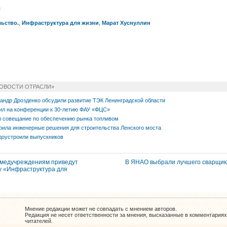
л
ьство.
,
Инфраструктура для жизни
,
Марат Хуснуллин
НОВОСТИ ОТРАСЛИ»
андр Дрозденко обсудили развитие ТЭК Ленинградской области
ил на конференции к 30-летию ФАУ «ФЦС»
л совещание по обеспечению рынка топливом
рила инженерные решения для строительства Ленского моста
оустроили выпускников
к медучреждениям приведут
В ЯНАО выбрали лучшего сварщи
у «Инфраструктура для
Мнение редакции может не совпадать с мнением авторов.
Редакция не несет ответственности за мнения, высказанные в комментариях
читателей.