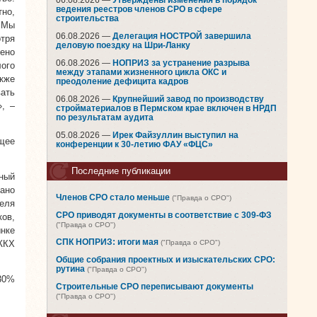
06.08.2026 —
Утверждены изменения в порядок
ведения реестров членов СРО в сфере
тно,
строительства
 Мы
06.08.2026 —
Делегация НОСТРОЙ завершила
отря
деловую поездку на Шри-Ланку
ено
06.08.2026 —
НОПРИЗ за устранение разрыва
лого
между этапами жизненного цикла ОКС и
кже
преодоление дефицита кадров
ать
06.08.2026 —
Крупнейший завод по производству
, –
стройматериалов в Пермском крае включен в НРДП
по результатам аудита
05.08.2026 —
Ирек Файзуллин выступил на
ящее
конференции к 30-летию ФАУ «ФЦС»
Последние публикации
ный
ано
Членов СРО стало меньше
("Правда о СРО")
еля
СРО приводят документы в соответствие с 309-ФЗ
ов,
("Правда о СРО")
ынке
СПК НОПРИЗ: итоги мая
 ЖКХ
("Правда о СРО")
Общие собрания проектных и изыскательских СРО:
рутина
("Правда о СРО")
 30%
Строительные СРО переписывают документы
("Правда о СРО")