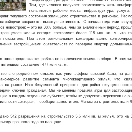
Там, где человек получает возможность жить комфор
появляются рабочие места, инфраструктура, услуги.
ринг текущего состояния жилищного строительства в регионах. Несм
астройщики сохраняют высокую активность. С начала года ими запущ
тов новостроек – это на 38% больше, чем за аналогичный период прош
троящегося жилья сегодня составляет более 118 млн кв. м, что та
й показатель. При этом региональным командам важно контролиров
лнения застройщиками обязательств по передаче квартир дольщикам»
о также продолжается работа по вовлечению земель в оборот. В насто
потенциал составляет 477 млн кв. м.
тве в определённом смысле наступил эффект высокой базы, на дан
номерное развитие сегмента многоквартирного жилья, что связ
а на рынке. Наш безусловный приоритет: достройка текущего портф
едачи ключей гражданам. Мы не меняем правила игры для застройщик
цию в каждом отдельном субъекте, чтобы не допускать перекосов на р
бильности сектора», – сообщил заместитель Министра строительства и
дано 542 разрешения на строительство 5,6 млн кв. м жилья, это на
ериоду прошлого года по площади.