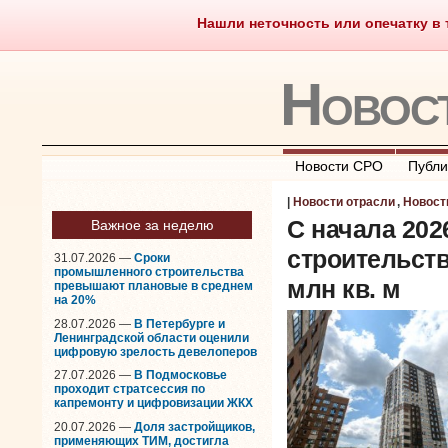
Нашли неточность или опечатку в т
Саморегулирование
Чт
Новос
Новости СРО
Публи
|
Новости отрасли
,
Новост
C начала 202
Важное за неделю
строительст
31.07.2026 —
Сроки
промышленного строительства
млн кв. м
превышают плановые в среднем
на 20%
28.07.2026 —
В Петербурге и
Ленинградской области оценили
цифровую зрелость девелоперов
27.07.2026 —
В Подмосковье
проходит стратсессия по
капремонту и цифровизации ЖКХ
20.07.2026 —
Доля застройщиков,
применяющих ТИМ, достигла