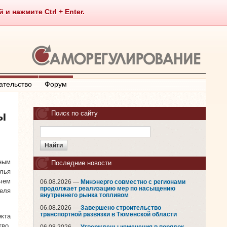
 нажмите Ctrl + Enter.
ательство
Форум
ы
Поиск по сайту
ным
Последние новости
лья
 чем
06.08.2026 —
Минэнерго совместно с регионами
продолжает реализацию мер по насыщению
теля
внутреннего рынка топливом
06.08.2026 —
Завершено строительство
транспортной развязки в Тюменской области
кта
во.