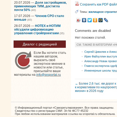
20.07.2026 —
Доля застройщиков,
Сохранить как PDF фай
применяющих ТИМ, достигла
почти 50%
(40)
Темы:
жилищное строител
17.07.2026 —
Членов СРО стало
меньше
(40)
28.07.2026 —
НОТЕХ и НОТИМ
обсудили цифровизацию
Comments are disabled
управления стройпроектами
(35)
Нет похожих статей.
Диалог с редакцией
СМ. ТАКЖЕ В КАТЕГОРИИ «
Сергей Цивилев и Алекс
Если Вы хотите стать
нашим автором,
Ирек Файзуллин выступ
выразить своё
Александр Новак прове
экспертное мнение в
Главгосэкспертиза одоб
новости или статье,
Инженерные школы труд
присылайте ваши
материалы на
info@sroportal.ru
← Более 2,6 тыс. км дорог 
к нормативам по нацпроект
жизни» в 2026 году
© Информационный портал «Саморегулирование». Все права защищены.
Свидетельство о регистрации СМИ: Эл № ФС77-45232
При любом использовании материалов ссылка на sroportal.ru обязательна.