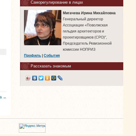
Саморегулирование в лицах
Мигачева Ирина Михайловна
Генеральный директор
Ассоциации «Поволжская
гильдия архитекторов и
проектировщиков (СРО)",
Председатель Ревизионной
комиссии НОПРИЗ
Профиль
|
События
Рассказать знакомым
ка →