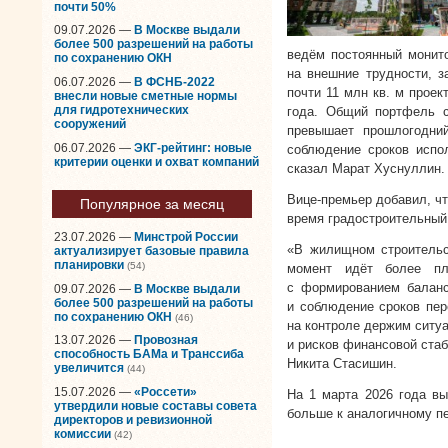
почти 50%
09.07.2026 —
В Москве выдали
более 500 разрешений на работы
ведём постоянный монито
по сохранению ОКН
на внешние трудности, з
06.07.2026 —
В ФСНБ-2022
почти 11 млн кв. м проек
внесли новые сметные нормы
для гидротехнических
года. Общий портфель с
сооружений
превышает прошлогодни
06.07.2026 —
ЭКГ-рейтинг: новые
соблюдение сроков испо
критерии оценки и охват компаний
сказал Марат Хуснуллин.
Вице-премьер добавил, чт
Популярное за месяц
время градостроительный 
23.07.2026 —
Минстрой России
«В жилищном строительс
актуализирует базовые правила
планировки
(54)
момент идёт более пла
с формированием баланс
09.07.2026 —
В Москве выдали
более 500 разрешений на работы
и соблюдение сроков пер
по сохранению ОКН
(46)
на контроле держим ситуа
13.07.2026 —
Провозная
и рисков финансовой ста
способность БАМа и Транссиба
Никита Стасишин.
увеличится
(44)
15.07.2026 —
«Россети»
На 1 марта 2026 года вы
утвердили новые составы совета
больше к аналогичному п
директоров и ревизионной
комиссии
(42)