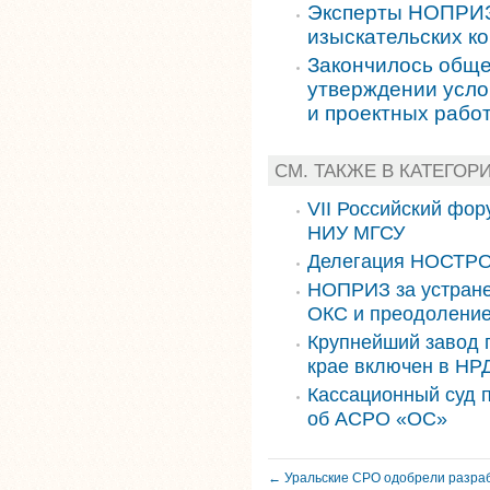
Эксперты НОПРИЗ 
изыскательских к
Закончилось обще
утверждении усло
и проектных рабо
СМ. ТАКЖЕ В КАТЕГО
VII Российский фор
НИУ МГСУ
Делегация НОСТРО
НОПРИЗ за устране
ОКС и преодоление
Крупнейший завод 
крае включен в НРД
Кассационный суд 
об АСРО «ОС»
← Уральские СРО одобрели разра