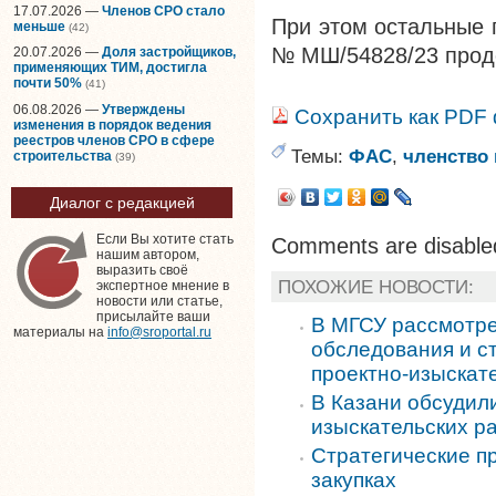
17.07.2026 —
Членов СРО стало
При этом остальные 
меньше
(42)
№ МШ/54828/23 прод
20.07.2026 —
Доля застройщиков,
применяющих ТИМ, достигла
почти 50%
(41)
06.08.2026 —
Утверждены
Сохранить как PDF
изменения в порядок ведения
реестров членов СРО в сфере
Темы:
ФАС
,
членство
строительства
(39)
Диалог с редакцией
Если Вы хотите стать
Comments are disable
нашим автором,
выразить своё
ПОХОЖИЕ НОВОСТИ:
экспертное мнение в
новости или статье,
присылайте ваши
В МГСУ рассмотре
материалы на
info@sroportal.ru
обследования и с
проектно-изыскат
В Казани обсудил
изыскательских р
Стратегические п
закупках