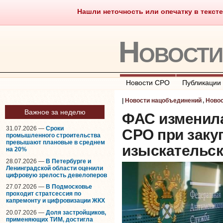
Нашли неточность или опечатку в тексте
Саморегулирование
Что тако
Новост
Новости СРО
Публикации
|
Новости нацобъединений
,
Ново
Важное за неделю
ФАС изменила
31.07.2026 —
Сроки
СРО при заку
промышленного строительства
превышают плановые в среднем
изыскательск
на 20%
28.07.2026 —
В Петербурге и
Ленинградской области оценили
цифровую зрелость девелоперов
27.07.2026 —
В Подмосковье
проходит стратсессия по
капремонту и цифровизации ЖКХ
20.07.2026 —
Доля застройщиков,
применяющих ТИМ, достигла