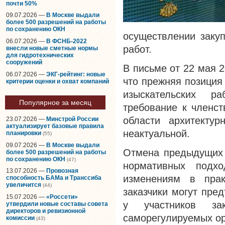
почти 50%
09.07.2026 —
В Москве выдали
более 500 разрешений на работы
по сохранению ОКН
осуществлении закуп
06.07.2026 —
В ФСНБ-2022
работ.
внесли новые сметные нормы
для гидротехнических
сооружений
В письме от 22 мая 
06.07.2026 —
ЭКГ-рейтинг: новые
что прежняя позиция 
критерии оценки и охват компаний
изыскательских ра
Популярное за месяц
требование к членст
области архитектурн
23.07.2026 —
Минстрой России
актуализирует базовые правила
неактуальной.
планировки
(55)
09.07.2026 —
В Москве выдали
Отмена предыдущих 
более 500 разрешений на работы
по сохранению ОКН
(47)
нормативных подх
13.07.2026 —
Провозная
изменениям в прак
способность БАМа и Транссиба
увеличится
(44)
заказчики могут пре
15.07.2026 —
«Россети»
у участников за
утвердили новые составы совета
директоров и ревизионной
саморегулируемых ор
комиссии
(43)