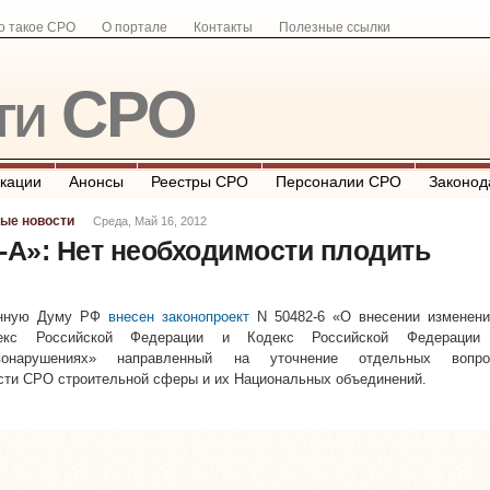
о такое СРО
О портале
Контакты
Полезные ссылки
ти СРО
кации
Анонсы
Реестры СРО
Персоналии СРО
Законод
ые новости
Среда, Май 16, 2012
А»: Нет необходимости плодить
енную Думу РФ
внесен законопроект
N 50482-6 «О внесении изменени
одекс Российской Федерации и Кодекс Российской Федерации
авонарушениях» направленный на уточнение отдельных вопро
сти СРО строительной сферы и их Национальных объединений.