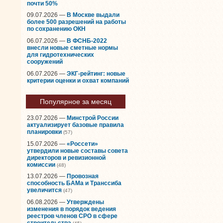
почти 50%
09.07.2026 —
В Москве выдали
более 500 разрешений на работы
по сохранению ОКН
06.07.2026 —
В ФСНБ-2022
внесли новые сметные нормы
для гидротехнических
сооружений
06.07.2026 —
ЭКГ-рейтинг: новые
критерии оценки и охват компаний
Популярное за месяц
23.07.2026 —
Минстрой России
актуализирует базовые правила
планировки
(57)
15.07.2026 —
«Россети»
утвердили новые составы совета
директоров и ревизионной
комиссии
(48)
13.07.2026 —
Провозная
способность БАМа и Транссиба
увеличится
(47)
06.08.2026 —
Утверждены
изменения в порядок ведения
реестров членов СРО в сфере
строительства