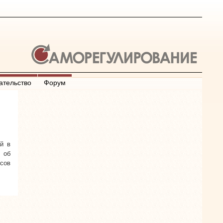
ательство
Форум
й в
 об
сов