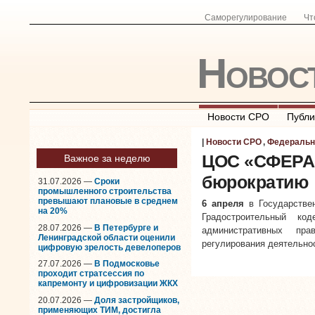
Саморегулирование
Чт
Новос
Новости СРО
Публи
|
Новости СРО
,
Федеральн
ЦОС «СФЕРА-
Важное за неделю
бюрократию
31.07.2026 —
Сроки
промышленного строительства
превышают плановые в среднем
6 апреля
в Государств
на 20%
Градостроительный к
28.07.2026 —
В Петербурге и
административных пр
Ленинградской области оценили
регулирования деятельно
цифровую зрелость девелоперов
27.07.2026 —
В Подмосковье
проходит стратсессия по
капремонту и цифровизации ЖКХ
20.07.2026 —
Доля застройщиков,
применяющих ТИМ, достигла