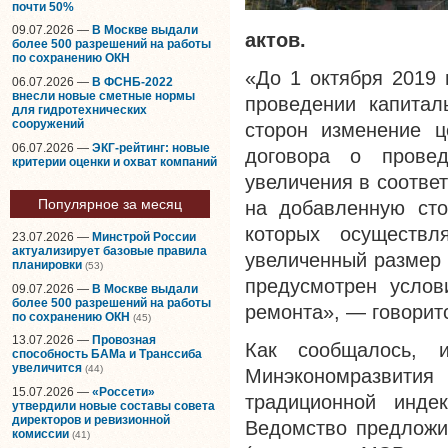
почти 50%
09.07.2026 —
В Москве выдали
актов.
более 500 разрешений на работы
по сохранению ОКН
«До 1 октября 2019 
06.07.2026 —
В ФСНБ-2022
внесли новые сметные нормы
проведении капитал
для гидротехнических
сооружений
сторон изменение ц
06.07.2026 —
ЭКГ-рейтинг: новые
договора о провед
критерии оценки и охват компаний
увеличения в соотве
Популярное за месяц
на добавленную сто
которых осуществл
23.07.2026 —
Минстрой России
актуализирует базовые правила
увеличенный размер 
планировки
(53)
предусмотрен услов
09.07.2026 —
В Москве выдали
более 500 разрешений на работы
ремонта», — говорит
по сохранению ОКН
(45)
13.07.2026 —
Провозная
Как сообщалось,
способность БАМа и Транссиба
увеличится
(44)
Минэкономразвития
15.07.2026 —
«Россети»
традиционной инд
утвердили новые составы совета
директоров и ревизионной
Ведомство предложи
комиссии
(41)