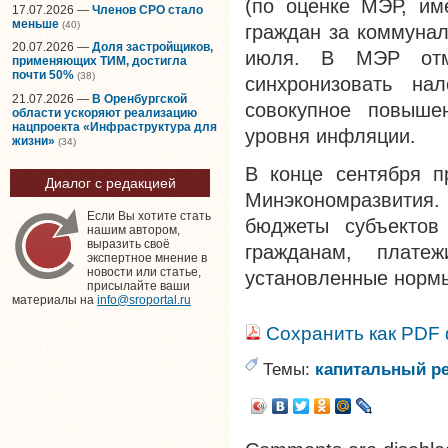
(по оценке МЭР, им
17.07.2026 —
Членов СРО стало
меньше
(40)
граждан за коммунал
20.07.2026 —
Доля застройщиков,
июля. В МЭР отме
применяющих ТИМ, достигла
почти 50%
(38)
синхронизовать на
21.07.2026 —
В Оренбургской
совокупное повыше
области ускоряют реализацию
нацпроекта «Инфраструктура для
уровня инфляции.
жизни»
(34)
В конце сентября п
Диалог с редакцией
Минэкономразвития.
Если Вы хотите стать
бюджеты субъектов
нашим автором,
выразить своё
гражданам, плат
экспертное мнение в
новости или статье,
установленные норм
присылайте ваши
материалы на
info@sroportal.ru
Сохранить как PDF
Темы:
капитальный р