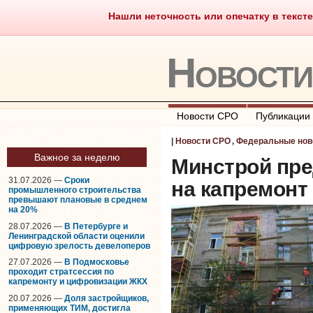
Нашли неточность или опечатку в тексте
Саморегулирование
Что тако
Новост
Новости СРО
Публикации
|
Новости СРО
,
Федеральные нов
Важное за неделю
Минстрой пре
31.07.2026 —
Сроки
на капремонт
промышленного строительства
превышают плановые в среднем
на 20%
28.07.2026 —
В Петербурге и
Ленинградской области оценили
цифровую зрелость девелоперов
27.07.2026 —
В Подмосковье
проходит стратсессия по
капремонту и цифровизации ЖКХ
20.07.2026 —
Доля застройщиков,
применяющих ТИМ, достигла