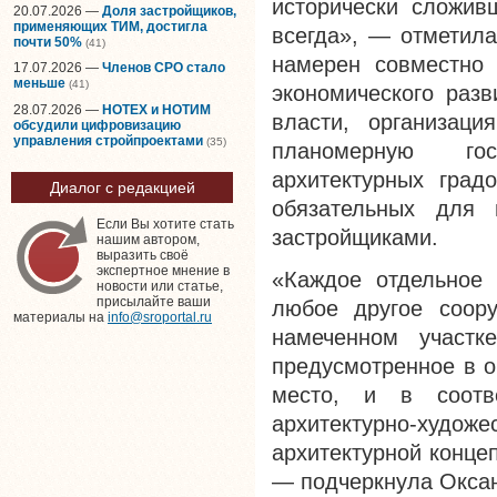
исторически сложив
20.07.2026 —
Доля застройщиков,
применяющих ТИМ, достигла
всегда», — отметил
почти 50%
(41)
намерен совместно 
17.07.2026 —
Членов СРО стало
меньше
(41)
экономического раз
28.07.2026 —
НОТЕХ и НОТИМ
власти, организаци
обсудили цифровизацию
управления стройпроектами
(35)
планомерную гос
архитектурных град
Диалог с редакцией
обязательных для 
Если Вы хотите стать
застройщиками.
нашим автором,
выразить своё
экспертное мнение в
«Каждое отдельное 
новости или статье,
присылайте ваши
любое другое соору
материалы на
info@sroportal.ru
намеченном участк
предусмотренное в о
место, и в соотв
архитектурно-худо
архитектурной конце
— подчеркнула Окса