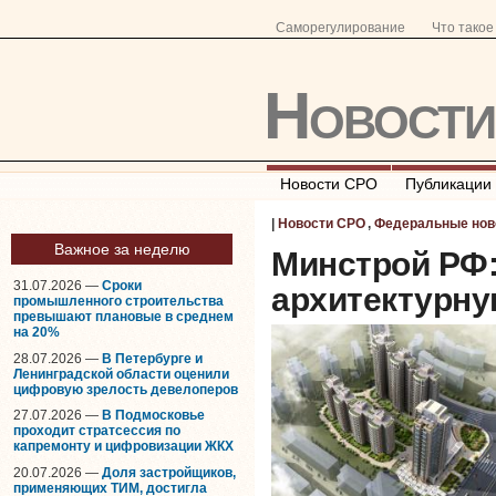
Саморегулирование
Что тако
Новост
Новости СРО
Публикации
|
Новости СРО
,
Федеральные нов
Важное за неделю
Минстрой РФ:
31.07.2026 —
Сроки
архитектурн
промышленного строительства
превышают плановые в среднем
на 20%
28.07.2026 —
В Петербурге и
Ленинградской области оценили
цифровую зрелость девелоперов
27.07.2026 —
В Подмосковье
проходит стратсессия по
капремонту и цифровизации ЖКХ
20.07.2026 —
Доля застройщиков,
применяющих ТИМ, достигла