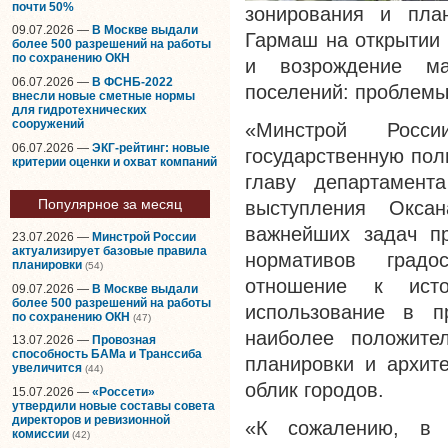
почти 50%
зонирования и пла
09.07.2026 —
В Москве выдали
Гармаш на открытии 
более 500 разрешений на работы
по сохранению ОКН
и возрождение ма
06.07.2026 —
В ФСНБ-2022
поселений: проблемы
внесли новые сметные нормы
для гидротехнических
сооружений
«Минстрой Росс
06.07.2026 —
ЭКГ-рейтинг: новые
государственную пол
критерии оценки и охват компаний
главу департамент
Популярное за месяц
выступления Окса
важнейших задач пр
23.07.2026 —
Минстрой России
актуализирует базовые правила
нормативов градо
планировки
(54)
отношение к исто
09.07.2026 —
В Москве выдали
более 500 разрешений на работы
использование в п
по сохранению ОКН
(47)
наиболее положите
13.07.2026 —
Провозная
способность БАМа и Транссиба
планировки и архит
увеличится
(44)
облик городов.
15.07.2026 —
«Россети»
утвердили новые составы совета
директоров и ревизионной
«К сожалению, в с
комиссии
(42)