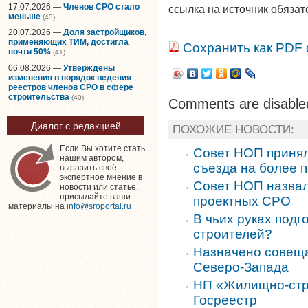
17.07.2026 —
Членов СРО стало
ссылка на источник обязат
меньше
(43)
20.07.2026 —
Доля застройщиков,
применяющих ТИМ, достигла
Сохранить как PDF
почти 50%
(41)
06.08.2026 —
Утверждены
изменения в порядок ведения
реестров членов СРО в сфере
строительства
(40)
Comments are disable
Диалог с редакцией
ПОХОЖИЕ НОВОСТИ:
Если Вы хотите стать
Совет НОП принял
нашим автором,
съезда на более п
выразить своё
экспертное мнение в
Совет НОП назвал
новости или статье,
присылайте ваши
проектных СРО
материалы на
info@sroportal.ru
В чьих руках под
строителей?
Назначено совещ
Северо-Запада
НП «Жилищно-стр
Госреестр