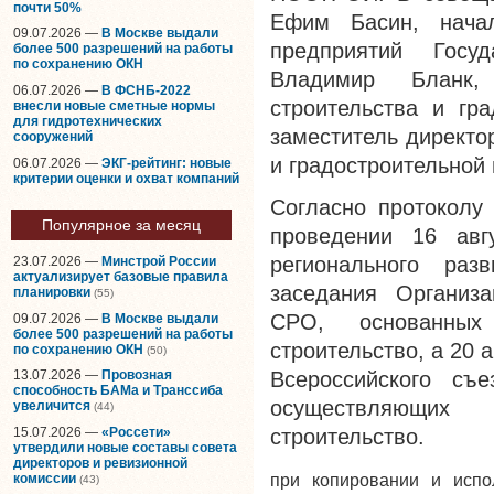
почти 50%
Ефим Басин, начал
09.07.2026 —
В Москве выдали
предприятий Госуд
более 500 разрешений на работы
по сохранению ОКН
Владимир Бланк, 
06.07.2026 —
В ФСНБ-2022
строительства и гр
внесли новые сметные нормы
для гидротехнических
заместитель директо
сооружений
и градостроительной
06.07.2026 —
ЭКГ-рейтинг: новые
критерии оценки и охват компаний
Согласно протоколу
Популярное за месяц
проведении 16 авг
регионального раз
23.07.2026 —
Минстрой России
актуализирует базовые правила
заседания Организа
планировки
(55)
СРО, основанных
09.07.2026 —
В Москве выдали
более 500 разрешений на работы
строительство, а 20 
по сохранению ОКН
(50)
Всероссийского съ
13.07.2026 —
Провозная
способность БАМа и Транссиба
осуществляющих 
увеличится
(44)
15.07.2026 —
«Россети»
строительство.
утвердили новые составы совета
директоров и ревизионной
комиссии
при копировании и исп
(43)