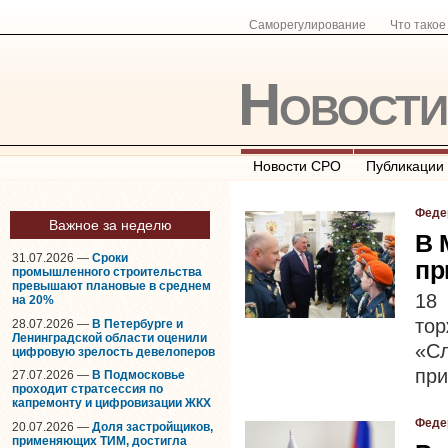
Саморегулирование
Что тако
Новост
Новости СРО
Публикации
Феде
Важное за неделю
В 
31.07.2026 —
Сроки
пр
промышленного строительства
превышают плановые в среднем
18
на 20%
то
28.07.2026 —
В Петербурге и
Ленинградской области оценили
«С
цифровую зрелость девелоперов
при
27.07.2026 —
В Подмосковье
проходит стратсессия по
капремонту и цифровизации ЖКХ
Феде
20.07.2026 —
Доля застройщиков,
применяющих ТИМ, достигла