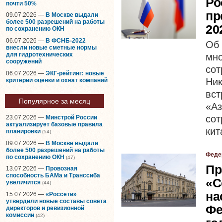
Ро
почти 50%
пр
09.07.2026 —
В Москве выдали
более 500 разрешений на работы
20
по сохранению ОКН
06.07.2026 —
В ФСНБ-2022
Об
внесли новые сметные нормы
для гидротехнических
мн
сооружений
со
06.07.2026 —
ЭКГ-рейтинг: новые
Ни
критерии оценки и охват компаний
вс
Популярное за месяц
«А
со
23.07.2026 —
Минстрой России
актуализирует базовые правила
кит
планировки
(54)
09.07.2026 —
В Москве выдали
более 500 разрешений на работы
Феде
по сохранению ОКН
(47)
Пр
13.07.2026 —
Провозная
способность БАМа и Транссиба
«С
увеличится
(44)
на
15.07.2026 —
«Россети»
утвердили новые составы совета
Фе
директоров и ревизионной
комиссии
(42)