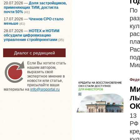
го
20.07.2026 —
Доля застройщиков,
применяющих ТИМ, достигла
По
почти 50%
(41)
ра
17.07.2026 —
Членов СРО стало
меньше
(41)
ку
28.07.2026 —
НОТЕХ и НОТИМ
ра
обсудили цифровизацию
управления стройпроектами
(35)
пл
Рас
Диалог с редакцией
под
Если Вы хотите стать
Ми
нашим автором,
выразить своё
экспертное мнение в
Феде
новости или статье,
присылайте ваши
Ми
материалы на
info@sroportal.ru
ль
О
13 
РФ 
кр
ку