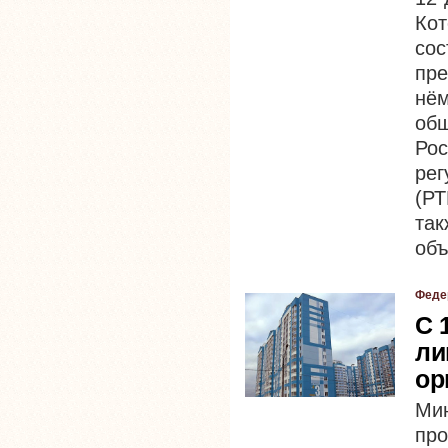
Ко
со
пре
нё
общ
Ро
рег
(РТ
так
объ
Феде
С 
ли
ор
Мин
про