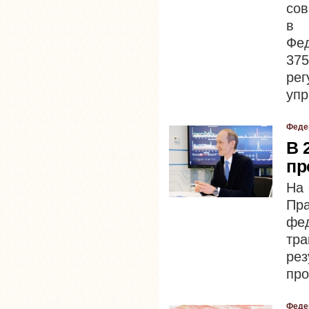
сов
в 
Фед
37
рег
упр
Феде
В 
пр
На 
Пр
фе
тр
ре
про
Феде