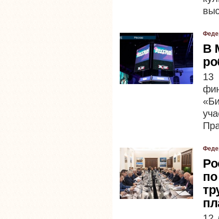
вы
Феде
В 
ро
13
фи
«Би
уч
Пра
Феде
Ро
по
тр
пл
12 