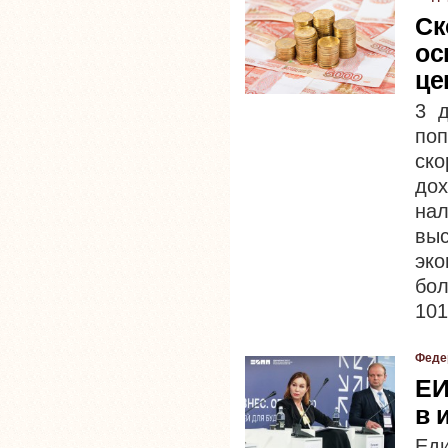
Cк
ос
це
3 
по
ско
до
на
выс
эко
бол
101
Феде
ЕИ
в 
Ед