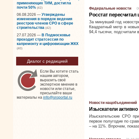
применяющих ТИМ, достигла
почти 50%
(42)
Федеральные новости
0
Росстат пересчитал 
06.08.2026 —
Утверждены
изменения в порядок ведения
За минувший год новостр
реестров членов СРО в сфере
Квадратный метр в новых
строительства
(42)
94,4 тысячи, подсчитали в
27.07.2026 —
В Подмосковье
проходит стратсессия по
капремонту и цифровизации ЖКХ
(40)
Диалог с редакцией
Если Вы хотите стать
нашим автором,
выразить своё
экспертное мнение в
новости или статье,
присылайте ваши
материалы на
info@sroportal.ru
Новости нацобъединений
Изыскатели активно
Изыскательские СРО при
первое полугодие по сра
– на 11%. Впрочем, пока