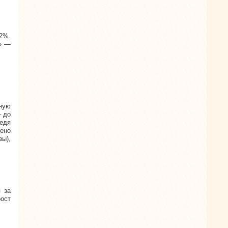
12%.
е» —
тную
– до
ведя
жено
зы),
 за
рост