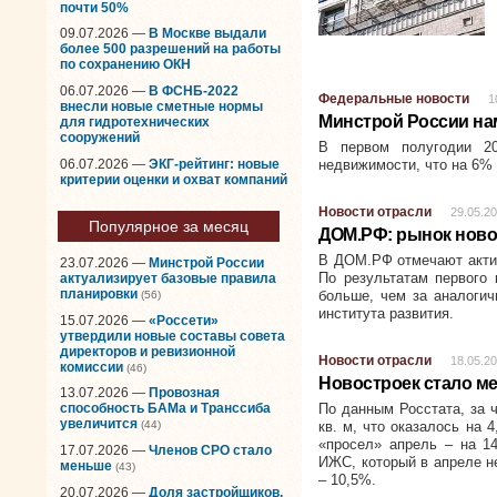
почти 50%
09.07.2026 —
В Москве выдали
более 500 разрешений на работы
по сохранению ОКН
06.07.2026 —
В ФСНБ-2022
Федеральные новости
1
внесли новые сметные нормы
Минстрой России на
для гидротехнических
сооружений
В первом полугодии 2
06.07.2026 —
ЭКГ-рейтинг: новые
недвижимости, что на 6%
критерии оценки и охват компаний
Новости отрасли
29.05.2
Популярное за месяц
ДОМ.РФ: рынок ново
В ДОМ.РФ отмечают актив
23.07.2026 —
Минстрой России
По результатам первого 
актуализирует базовые правила
планировки
больше, чем за аналогич
(56)
института развития.
15.07.2026 —
«Россети»
утвердили новые составы совета
директоров и ревизионной
Новости отрасли
18.05.2
комиссии
(46)
Новостроек стало м
13.07.2026 —
Провозная
По данным Росстата, за 
способность БАМа и Транссиба
увеличится
кв. м, что оказалось на 
(44)
«просел» апрель – на 14
17.07.2026 —
Членов СРО стало
ИЖС, который в апреле н
меньше
(43)
– 10,5%.
20.07.2026 —
Доля застройщиков,