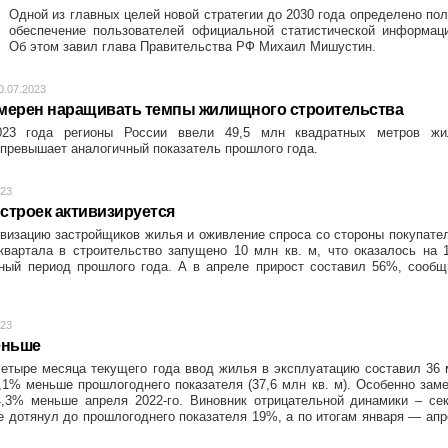
Одной из главных целей новой стратегии до 2030 года определено по
обеспечение пользователей официальной статистической информаци
Об этом завил глава Правительства РФ Михаил Мишустин.
0.07.2023
мерен наращивать темпы жилищного строительства
023 года регионы России ввели 49,5 млн квадратных метров жи
 превышает аналогичный показатель прошлого года.
023
строек активизируется
изацию застройщиков жилья и оживление спроса со стороны покупате
квартала в строительство запущено 10 млн кв. м, что оказалось на
ный период прошлого года. А в апреле прирост составил 56%, сообщ
023
еньше
четыре месяца текущего года ввод жилья в эксплуатацию составил 36
4,1% меньше прошлогоднего показателя (37,6 млн кв. м). Особенно зам
,3% меньше апреля 2022-го. Виновник отрицательной динамики – сек
е дотянул до прошлогоднего показателя 19%, а по итогам января — ап