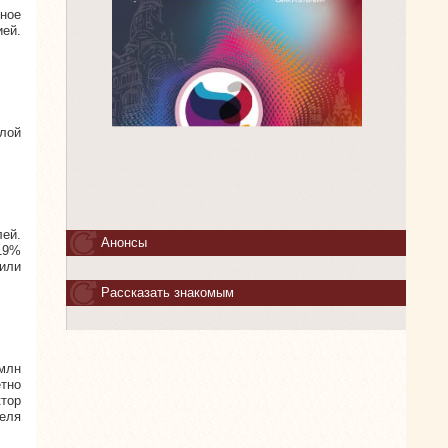
лное
ей.
лой
лей.
Анонсы
 19%
или
Рассказать знакомым
 млн
етно
тор
реля