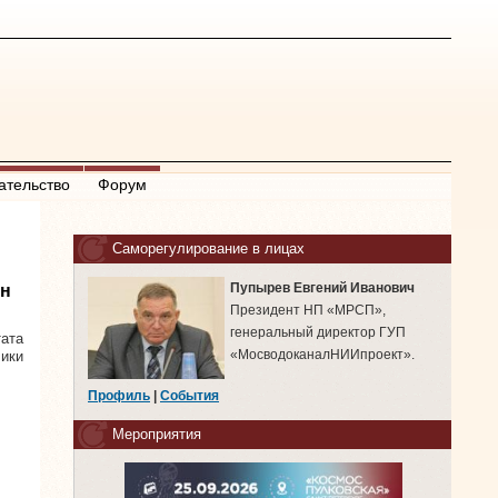
ательство
Форум
Саморегулирование в лицах
Пупырев Евгений Иванович
ан
Президент НП «МРСП»,
генеральный директор ГУП
тата
«МосводоканалНИИпроект».
лики
Профиль
|
События
Мероприятия