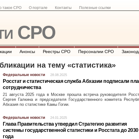
о такое СРО
О портале
Контакты
Полезные ссылки
ти СРО
кации
Анонсы
Реестры СРО
Персоналии СРО
Законод
бликации на тему «
статистика
»
Федеральные новости
28.08.2025
Росстат и статистическая служба Абхазии подписали пл
сотрудничества
21 августа 2025 года в Москве прошла встреча руководителя Росс
Сергея Галкина и председателя Государственного комитета Респуб
Абхазия по статистике Камы Гогии.
Федеральные новости
24.01.2025
Глава Правительства утвердил Стратегию развития
системы государственной статистики и Росстата до 2030
года