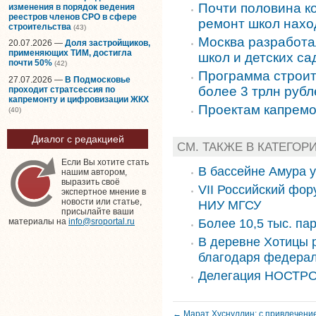
Почти половина к
изменения в порядок ведения
реестров членов СРО в сфере
ремонт школ наход
строительства
(43)
Москва разработа
20.07.2026 —
Доля застройщиков,
применяющих ТИМ, достигла
школ и детских са
почти 50%
(42)
Программа строит
27.07.2026 —
В Подмосковье
более 3 трлн рубл
проходит стратсессия по
капремонту и цифровизации ЖКХ
Проектам капремо
(40)
Диалог с редакцией
СМ. ТАКЖЕ В КАТЕГОР
Если Вы хотите стать
В бассейне Амура 
нашим автором,
выразить своё
VII Российский фор
экспертное мнение в
новости или статье,
НИУ МГСУ
присылайте ваши
Более 10,5 тыс. па
материалы на
info@sroportal.ru
В деревне Хотицы 
благодаря федера
Делегация НОСТРО
← Марат Хуснуллин: с привлечени