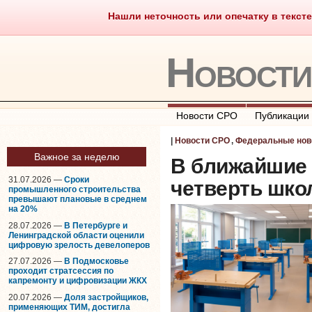
Нашли неточность или опечатку в тексте
Саморегулирование
Что тако
Новост
Новости СРО
Публикации
|
Новости СРО
,
Федеральные нов
Важное за неделю
В ближайшие 
31.07.2026 —
Сроки
четверть шко
промышленного строительства
превышают плановые в среднем
на 20%
28.07.2026 —
В Петербурге и
Ленинградской области оценили
цифровую зрелость девелоперов
27.07.2026 —
В Подмосковье
проходит стратсессия по
капремонту и цифровизации ЖКХ
20.07.2026 —
Доля застройщиков,
применяющих ТИМ, достигла