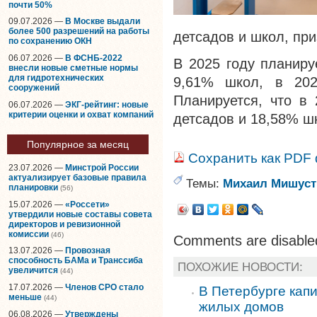
почти 50%
09.07.2026 —
В Москве выдали
более 500 разрешений на работы
детсадов и школ, пр
по сохранению ОКН
06.07.2026 —
В ФСНБ-2022
В 2025 году планиру
внесли новые сметные нормы
для гидротехнических
9,61% школ, в 202
сооружений
Планируется, что в 
06.07.2026 —
ЭКГ-рейтинг: новые
критерии оценки и охват компаний
детсадов и 18,58% ш
Популярное за месяц
Сохранить как PDF
23.07.2026 —
Минстрой России
актуализирует базовые правила
Темы:
Михаил Мишуст
планировки
(56)
15.07.2026 —
«Россети»
утвердили новые составы совета
директоров и ревизионной
комиссии
(46)
Comments are disable
13.07.2026 —
Провозная
способность БАМа и Транссиба
ПОХОЖИЕ НОВОСТИ:
увеличится
(44)
17.07.2026 —
Членов СРО стало
В Петербурге кап
меньше
(44)
жилых домов
06.08.2026 —
Утверждены