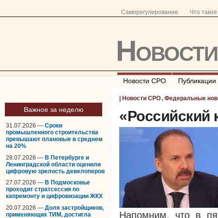
Саморегулирование
Что тако
Новост
Новости СРО
Публикации
|
Новости СРО
,
Федеральные нов
Важное за неделю
«Российский 
31.07.2026 —
Сроки
промышленного строительства
превышают плановые в среднем
на 20%
28.07.2026 —
В Петербурге и
Ленинградской области оценили
цифровую зрелость девелоперов
27.07.2026 —
В Подмосковье
проходит стратсессия по
капремонту и цифровизации ЖКХ
20.07.2026 —
Доля застройщиков,
Напомним, что в пя
применяющих ТИМ, достигла