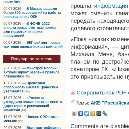
почти 50%
прошла
информация
09.07.2026 —
В Москве выдали
может сменить сана
более 500 разрешений на работы
по сохранению ОКН
передать находящего
06.07.2026 —
В ФСНБ-2022
долевого строительст
внесли новые сметные нормы
для гидротехнических
сооружений
«Пока никаких измен
06.07.2026 —
ЭКГ-рейтинг: новые
информация», — ци
критерии оценки и охват компаний
Михаила Меня, банк
Популярное за месяц
планом по достройке
санатором ГК. «Ника
23.07.2026 —
Минстрой России
актуализирует базовые правила
это привязывать не 
планировки
(55)
13.07.2026 —
Провозная
способность БАМа и Транссиба
увеличится
Сохранить как PDF
(44)
15.07.2026 —
«Россети»
Темы:
АКБ "Российски
утвердили новые составы совета
директоров и ревизионной
комиссии
(44)
17.07.2026 —
Членов СРО стало
меньше
(43)
Comments are disable
20.07.2026 —
Доля застройщиков,