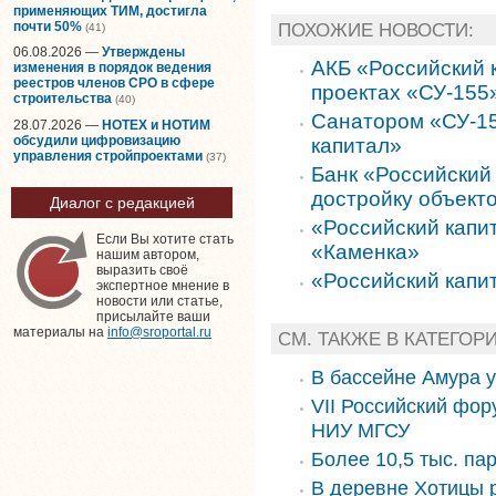
применяющих ТИМ, достигла
почти 50%
ПОХОЖИЕ НОВОСТИ:
(41)
06.08.2026 —
Утверждены
АКБ «Российский к
изменения в порядок ведения
реестров членов СРО в сфере
проектах «СУ-155
строительства
(40)
Санатором «СУ-15
28.07.2026 —
НОТЕХ и НОТИМ
обсудили цифровизацию
капитал»
управления стройпроектами
(37)
Банк «Российский
достройку объект
Диалог с редакцией
«Российский капи
Если Вы хотите стать
«Каменка»
нашим автором,
выразить своё
«Российский капи
экспертное мнение в
новости или статье,
присылайте ваши
материалы на
info@sroportal.ru
СМ. ТАКЖЕ В КАТЕГОР
В бассейне Амура 
VII Российский фор
НИУ МГСУ
Более 10,5 тыс. па
В деревне Хотицы 