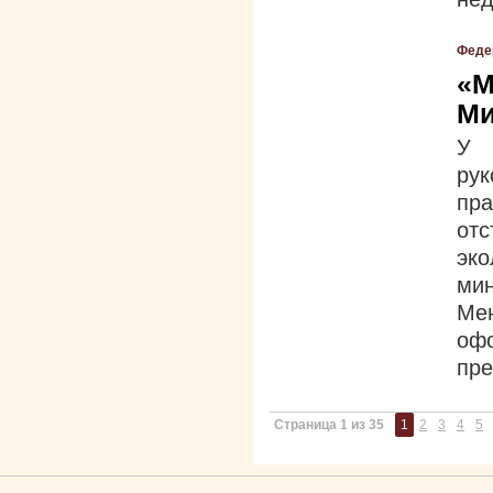
Феде
«М
Ми
У 
ру
пр
от
эк
ми
Ме
оф
пре
Страница 1 из 35
1
2
3
4
5