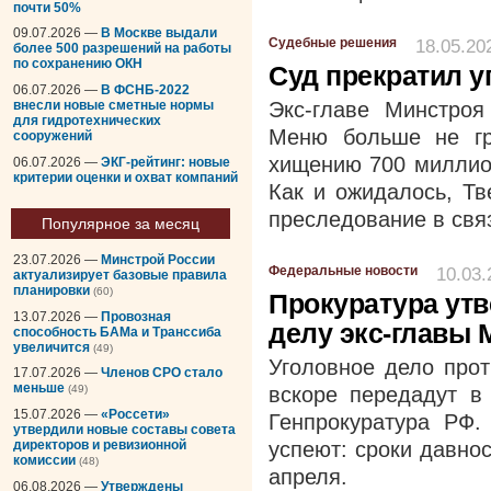
почти 50%
09.07.2026 —
В Москве выдали
Судебные решения
18.05.20
более 500 разрешений на работы
по сохранению ОКН
Суд прекратил у
06.07.2026 —
В ФСНБ-2022
внесли новые сметные нормы
Экс-главе Минстро
для гидротехнических
Меню больше не гр
сооружений
хищению 700 миллион
06.07.2026 —
ЭКГ-рейтинг: новые
критерии оценки и охват компаний
Как и ожидалось, Тв
преследование в связ
Популярное за месяц
23.07.2026 —
Минстрой России
Федеральные новости
10.03.
актуализирует базовые правила
планировки
(60)
Прокуратура утв
13.07.2026 —
Провозная
делу экс-главы 
способность БАМа и Транссиба
увеличится
(49)
Уголовное дело про
17.07.2026 —
Членов СРО стало
меньше
вскоре передадут в
(49)
15.07.2026 —
«Россети»
Генпрокуратура РФ.
утвердили новые составы совета
директоров и ревизионной
успеют: сроки давно
комиссии
(48)
апреля.
06.08.2026 —
Утверждены