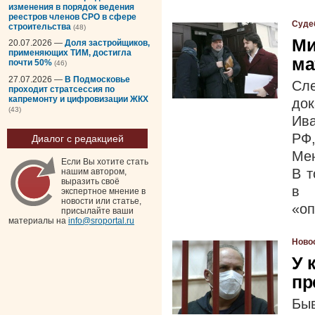
изменения в порядок ведения
реестров членов СРО в сфере
Суде
строительства
(48)
Ми
20.07.2026 —
Доля застройщиков,
применяющих ТИМ, достигла
ма
почти 50%
(46)
27.07.2026 —
В Подмосковье
Сл
проходит стратсессия по
капремонту и цифровизации ЖКХ
до
(43)
Ива
РФ,
Диалог с редакцией
Мен
Если Вы хотите стать
В т
нашим автором,
выразить своё
в 
экспертное мнение в
новости или статье,
«оп
присылайте ваши
материалы на
info@sroportal.ru
Ново
У 
пр
Бы