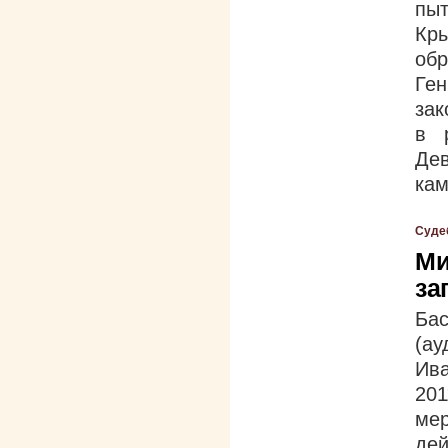
пыт
Кр
об
Ге
зак
в 
Де
кам
Суде
Ми
за
Ба
(ау
Ива
201
ме
дей