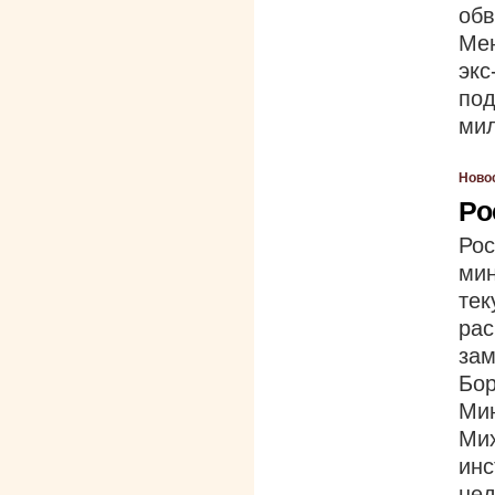
обв
Ме
эк
под
мил
Ново
Ро
Ро
ми
те
ра
за
Бор
Ми
Ми
ин
нед