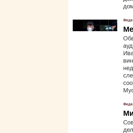
дом
Феде
Ме
Об
ауд
Ива
ви
нед
сл
со
Мус
Феде
Ми
Сов
де