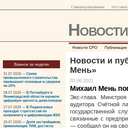
Саморегулирование
Что тако
Новост
Новости СРО
Публикации
Новости и пу
Важное за неделю
Мень
»
31.07.2026 —
Сроки
промышленного строительства
03.06.2021
превышают плановые в среднем
на 20%
Михаил Мень по
28.07.2026 —
В Петербурге и
Экс-глава Минстро
Ленинградской области оценили
цифровую зрелость девелоперов
аудитора Счётной п
27.07.2026 —
В Подмосковье
государственной сл
проходит стратсессия по
капремонту и цифровизации ЖКХ
связанные с предпри
20.07.2026 —
Доля застройщиков,
— сообщил он на сво
применяющих ТИМ, достигла