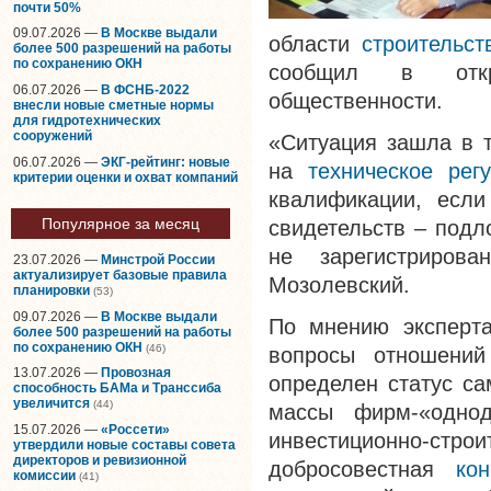
почти 50%
09.07.2026 —
В Москве выдали
области
строительст
более 500 разрешений на работы
по сохранению ОКН
сообщил в откр
06.07.2026 —
В ФСНБ-2022
общественности.
внесли новые сметные нормы
для гидротехнических
сооружений
«Ситуация зашла в т
06.07.2026 —
ЭКГ-рейтинг: новые
на
техническое рег
критерии оценки и охват компаний
квалификации, есл
Популярное за месяц
свидетельств – подл
не зарегистриров
23.07.2026 —
Минстрой России
актуализирует базовые правила
Мозолевский.
планировки
(53)
09.07.2026 —
В Москве выдали
По мнению эксперта
более 500 разрешений на работы
по сохранению ОКН
(46)
вопросы отношений
13.07.2026 —
Провозная
определен статус са
способность БАМа и Транссиба
увеличится
(44)
массы фирм-«однод
15.07.2026 —
«Россети»
инвестиционно-строи
утвердили новые составы совета
директоров и ревизионной
добросовестная
кон
комиссии
(41)