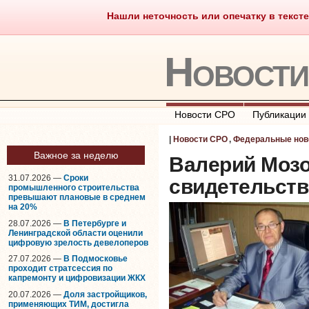
Нашли неточность или опечатку в тексте
Саморегулирование
Что тако
Новост
Новости СРО
Публикации
|
Новости СРО
,
Федеральные нов
Важное за неделю
Валерий Мозо
31.07.2026 —
Сроки
свидетельств
промышленного строительства
превышают плановые в среднем
на 20%
28.07.2026 —
В Петербурге и
Ленинградской области оценили
цифровую зрелость девелоперов
27.07.2026 —
В Подмосковье
проходит стратсессия по
капремонту и цифровизации ЖКХ
20.07.2026 —
Доля застройщиков,
применяющих ТИМ, достигла