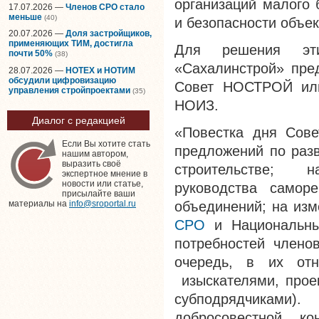
организаций малого 
17.07.2026 —
Членов СРО стало
меньше
(40)
и безопасности объек
20.07.2026 —
Доля застройщиков,
применяющих ТИМ, достигла
Для решения эт
почти 50%
(38)
«Сахалинстрой» пре
28.07.2026 —
НОТЕХ и НОТИМ
обсудили цифровизацию
Совет НОСТРОЙ ил
управления стройпроектами
(35)
НОИЗ.
Диалог с редакцией
«Повестка дня Сове
Если Вы хотите стать
предложений по раз
нашим автором,
выразить своё
строительстве; 
экспертное мнение в
новости или статье,
руководства самор
присылайте ваши
объединений; на изм
материалы на
info@sroportal.ru
СРО
и Национальны
потребностей члено
очередь, в их отн
изыскателями, прое
субподрядчиками
добросовестной к