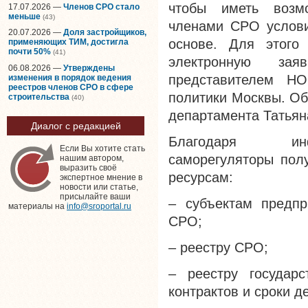
чтобы иметь возмо
17.07.2026 —
Членов СРО стало
меньше
(43)
членами СРО услови
20.07.2026 —
Доля застройщиков,
основе. Для этого
применяющих ТИМ, достигла
почти 50%
(41)
электронную зая
06.08.2026 —
Утверждены
представителем НО
изменения в порядок ведения
реестров членов СРО в сфере
политики Москвы. Об
строительства
(40)
департамента Татьян
Диалог с редакцией
Благодаря инфо
Если Вы хотите стать
саморегуляторы пол
нашим автором,
выразить своё
ресурсам:
экспертное мнение в
новости или статье,
присылайте ваши
– субъектам предпр
материалы на
info@sroportal.ru
СРО;
– реестру СРО;
– реестру государ
контрактов и сроки д