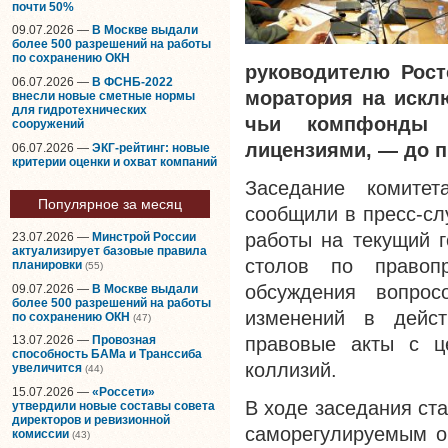
почти 50%
09.07.2026 —
В Москве выдали
более 500 разрешений на работы
по сохранению ОКН
руководителю Рост
06.07.2026 —
В ФСНБ-2022
моратория на исклю
внесли новые сметные нормы
для гидротехнических
чьи компфонды 
сооружений
лицензиями, — до п
06.07.2026 —
ЭКГ-рейтинг: новые
критерии оценки и охват компаний
Заседание комите
Популярное за месяц
сообщили в пресс-с
работы на текущий г
23.07.2026 —
Минстрой России
актуализирует базовые правила
столов по правоп
планировки
(55)
обсуждения вопрос
09.07.2026 —
В Москве выдали
более 500 разрешений на работы
изменений в дейст
по сохранению ОКН
(47)
правовые акты с ц
13.07.2026 —
Провозная
способность БАМа и Транссиба
коллизий.
увеличится
(44)
15.07.2026 —
«Россети»
В ходе заседания ст
утвердили новые составы совета
директоров и ревизионной
саморегулируемым о
комиссии
(43)