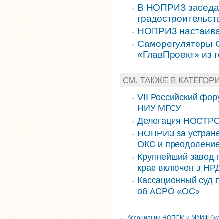
В НОПРИЗ заседал
градостроительст
НОПРИЗ настаивае
Саморегуляторы 
«ГлавПроект» из 
СМ. ТАКЖЕ В КАТЕГО
VII Российский фор
НИУ МГСУ
Делегация НОСТРО
НОПРИЗ за устране
ОКС и преодоление
Крупнейший завод 
крае включен в НРД
Кассационный суд 
об АСРО «ОС»
← Ассоциации НОПСМ и МАИФ буд