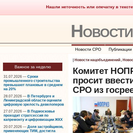
Нашли неточность или опечатку в тексте
Саморегулирование
Что тако
Новост
Новости СРО
Публикации
|
Новости нацобъединений
,
Ново
Важное за неделю
Комитет НОП
31.07.2026 —
Сроки
просит ввест
промышленного строительства
превышают плановые в среднем
СРО из госре
на 20%
28.07.2026 —
В Петербурге и
Ленинградской области оценили
цифровую зрелость девелоперов
27.07.2026 —
В Подмосковье
проходит стратсессия по
капремонту и цифровизации ЖКХ
20.07.2026 —
Доля застройщиков,
применяющих ТИМ, достигла