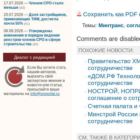
17.07.2026 —
Членов СРО стало
меньше
(43)
Сохранить как PDF
20.07.2026 —
Доля застройщиков,
применяющих ТИМ, достигла
почти 50%
(41)
Темы:
Минтранс
,
согл
06.08.2026 —
Утверждены
изменения в порядок ведения
Comments are disable
реестров членов СРО в сфере
строительства
(40)
ПОХОЖИЕ НОВОСТИ:
Диалог с редакцией
Правительство Х
сотрудничестве
Если Вы хотите стать
нашим автором,
«ДОМ.РФ Техноло
выразить своё
экспертное мнение в
сотрудничестве
новости или статье,
присылайте ваши
НОСТРОЙ, НОПРИ
материалы на
info@sroportal.ru
соглашение о сот
Счетная палата и
Минстрой России 
сотрудничестве
СМ. ТАКЖЕ В КАТЕГОР