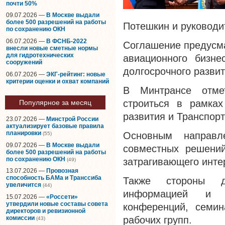
почти 50%
09.07.2026 —
В Москве выдали
более 500 разрешений на работы
Потешкин и руководи
по сохранению ОКН
06.07.2026 —
В ФСНБ-2022
Соглашение предусма
внесли новые сметные нормы
для гидротехнических
авиационного бизне
сооружений
долгосрочного разви
06.07.2026 —
ЭКГ-рейтинг: новые
критерии оценки и охват компаний
В Минтрансе отмет
строиться в рамках
Популярное за месяц
развития и Транспорт
23.07.2026 —
Минстрой России
актуализирует базовые правила
планировки
Основным направле
(55)
09.07.2026 —
В Москве выдали
совместных решений
более 500 разрешений на работы
по сохранению ОКН
затрагивающего инте
(49)
13.07.2026 —
Провозная
способность БАМа и Транссиба
Также стороны д
увеличится
(44)
информацией и д
15.07.2026 —
«Россети»
утвердили новые составы совета
конференций, семин
директоров и ревизионной
комиссии
рабочих групп.
(43)