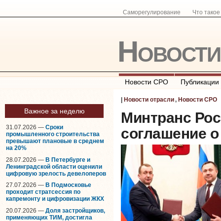
Саморегулирование
Что тако
Новост
Новости СРО
Публикации
|
Новости отрасли
,
Новости СРО
Важное за неделю
Минтранс Рос
31.07.2026 —
Сроки
соглашение о
промышленного строительства
превышают плановые в среднем
на 20%
28.07.2026 —
В Петербурге и
Ленинградской области оценили
цифровую зрелость девелоперов
27.07.2026 —
В Подмосковье
проходит стратсессия по
капремонту и цифровизации ЖКХ
20.07.2026 —
Доля застройщиков,
применяющих ТИМ, достигла