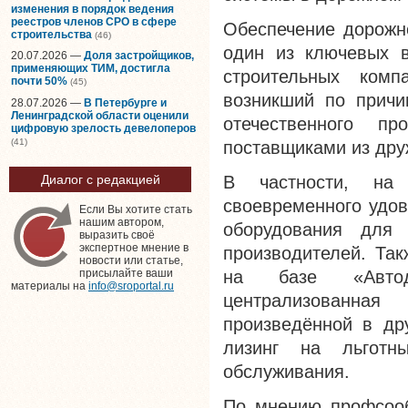
изменения в порядок ведения
реестров членов СРО в сфере
Обеспечение дорожно
строительства
(46)
один из ключевых в
20.07.2026 —
Доля застройщиков,
применяющих ТИМ, достигла
строительных комп
почти 50%
(45)
возникший по причи
28.07.2026 —
В Петербурге и
Ленинградской области оценили
отечественного пр
цифровую зрелость девелоперов
(41)
поставщиками из дру
В частности, на 
Диалог с редакцией
своевременного удов
Если Вы хотите стать
нашим автором,
оборудования для 
выразить своё
экспертное мнение в
производителей. Так
новости или статье,
на базе «Автодо
присылайте ваши
материалы на
info@sroportal.ru
централизованная 
произведённой в др
лизинг на льготн
обслуживания.
По мнению профсооб