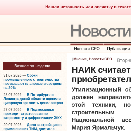
Нашли неточность или опечатку в тексте
Саморегулирование
Что тако
Новост
Новости СРО
Публикации
|
Мнения
,
Новости СРО
Вторн
Важное за неделю
НАИК считае
31.07.2026 —
Сроки
приобретател
промышленного строительства
превышают плановые в среднем
на 20%
Утилизационный сб
28.07.2026 —
В Петербурге и
должен направлят
Ленинградской области оценили
цифровую зрелость девелоперов
этой техники, н
27.07.2026 —
В Подмосковье
строительным 
проходит стратсессия по
капремонту и цифровизации ЖКХ
Национальной ас
20.07.2026 —
Доля застройщиков,
Мария Ярмальчук.
применяющих ТИМ, достигла