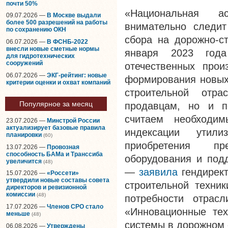
почти 50%
«Национальная ас
09.07.2026 —
В Москве выдали
более 500 разрешений на работы
внимательно следит
по сохранению ОКН
сбора на дорожно-ст
06.07.2026 —
В ФСНБ-2022
внесли новые сметные нормы
января 2023 года
для гидротехнических
сооружений
отечественных прои
06.07.2026 —
ЭКГ-рейтинг: новые
формирования новых 
критерии оценки и охват компаний
строительной отр
Популярное за месяц
продавцам, но и п
считаем необходи
23.07.2026 —
Минстрой России
актуализирует базовые правила
индексации утили
планировки
(60)
приобретения пр
13.07.2026 —
Провозная
способность БАМа и Транссиба
оборудования и подд
увеличится
(48)
—
заявила
гендирект
15.07.2026 —
«Россети»
утвердили новые составы совета
строительной техник
директоров и ревизионной
комиссии
(48)
потребности отрас
17.07.2026 —
Членов СРО стало
«Инновационные тех
меньше
(48)
системы в дорожном 
06.08.2026 —
Утверждены