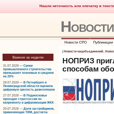
Нашли неточность или опечатку в тексте
Саморегулирование
Что тако
Новост
Новости СРО
Публикации
|
Новости нацобъединений
,
Ново
Важное за неделю
НОПРИЗ приг
31.07.2026 —
Сроки
способам об
промышленного строительства
превышают плановые в среднем
на 20%
28.07.2026 —
В Петербурге и
Ленинградской области оценили
цифровую зрелость девелоперов
27.07.2026 —
В Подмосковье
проходит стратсессия по
капремонту и цифровизации ЖКХ
20.07.2026 —
Доля застройщиков,
применяющих ТИМ, достигла