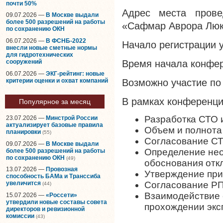
почти 50%
Адрес места прове
09.07.2026 —
В Москве выдали
более 500 разрешений на работы
«Сафмар Аврора Люкс
по сохранению ОКН
06.07.2026 —
В ФСНБ-2022
Начало регистрации у
внесли новые сметные нормы
для гидротехнических
сооружений
Время начала конфер
06.07.2026 —
ЭКГ-рейтинг: новые
критерии оценки и охват компаний
Возможно участие по
В рамках конференци
Популярное за месяц
Разработка СТО 
23.07.2026 —
Минстрой России
актуализирует базовые правила
Объем и полнота
планировки
(55)
Согласование СТ
09.07.2026 —
В Москве выдали
Определение нео
более 500 разрешений на работы
по сохранению ОКН
(49)
обоснования отк
13.07.2026 —
Провозная
Утверждение при
способность БАМа и Транссиба
Согласование РП
увеличится
(44)
Взаимодействие 
15.07.2026 —
«Россети»
утвердили новые составы совета
прохождении экс
директоров и ревизионной
комиссии
(43)