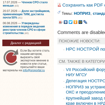
17.07.2026 —
Членов СРО стало
Сохранить как PDF
меньше
(43)
20.07.2026 —
Доля застройщиков,
Темы:
НОПРИЗ
,
станд
применяющих ТИМ, достигла
почти 50%
(41)
06.08.2026 —
Утверждены
изменения в порядок ведения
реестров членов СРО в сфере
Comments are disable
строительства
(40)
ПОХОЖИЕ НОВОСТИ:
Диалог с редакцией
НРС НОСТРОЙ пок
Если Вы хотите стать
нашим автором,
выразить своё
экспертное мнение в
СМ. ТАКЖЕ В КАТЕГО
новости или статье,
присылайте ваши
VII Российский фор
материалы на
info@sroportal.ru
НИУ МГСУ
Делегация НОСТРО
НОПРИЗ за устране
ОКС и преодоление
Крупнейший завод 
крае включен в НРД