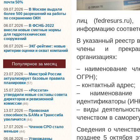
почти 50%
09.07.2026 —
В Москве выдали
более 500 разрешений на работы
по сохранению ОКН
лиц (fedresurs.ru
06.07.2026 —
В ФСНБ-2022
информацию соотве
внесли новые сметные нормы
для гидротехнических
сооружений
В указанный реестр 
06.07.2026 —
ЭКГ-рейтинг: новые
члены и прекращ
критерии оценки и охват компаний
организациях:
Популярное за месяц
– наименование чл
23.07.2026 —
Минстрой России
ОГРН);
актуализирует базовые правила
планировки
(57)
– контактный адрес;
15.07.2026 —
«Россети»
– наименование 
утвердили новые составы совета
директоров и ревизионной
идентификаторы (ИН
комиссии
(46)
– виды деятельности
13.07.2026 —
Провозная
способность БАМа и Транссиба
членством в саморег
увеличится
(44)
17.07.2026 —
Членов СРО стало
Сведения о членстве
меньше
(44)
позднее 5 октября э
06.08.2026 —
Утверждены