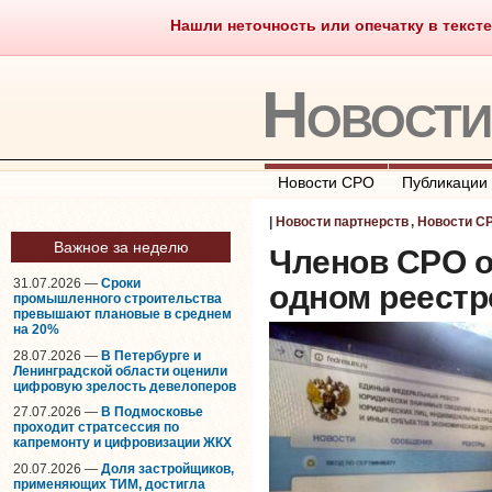
Нашли неточность или опечатку в тексте
Саморегулирование
Что тако
Новост
Новости СРО
Публикации
|
Новости партнерств
,
Новости С
Важное за неделю
Членов СРО о
31.07.2026 —
Сроки
одном реестр
промышленного строительства
превышают плановые в среднем
на 20%
28.07.2026 —
В Петербурге и
Ленинградской области оценили
цифровую зрелость девелоперов
27.07.2026 —
В Подмосковье
проходит стратсессия по
капремонту и цифровизации ЖКХ
20.07.2026 —
Доля застройщиков,
применяющих ТИМ, достигла