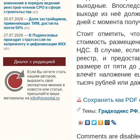
изменения в порядок ведения
выходные. Впослед
реестров членов СРО в сфере
строительства
(43)
выходе из неё должн
20.07.2026 —
Доля застройщиков,
дней с момента полу
применяющих ТИМ, достигла
почти 50%
(42)
Стоит отметить, чт
27.07.2026 —
В Подмосковье
проходит стратсессия по
стоимость размещен
капремонту и цифровизации ЖКХ
НДС. В случае, если
(40)
реестр, и предост
Диалог с редакцией
размере от пяти до 
Если Вы хотите стать
влечёт наложение е
нашим автором,
выразить своё
тысяч рублей или даж
экспертное мнение в
новости или статье,
присылайте ваши
материалы на
info@sroportal.ru
Сохранить как PDF
Темы:
Градкодекс РФ
Comments are disable