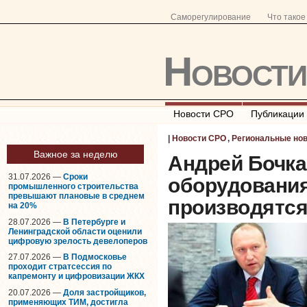
Саморегулирование
Что тако
Новост
Новости СРО
Публикации
|
Новости СРО
,
Региональные но
Важное за неделю
Андрей Бочка
31.07.2026 —
Сроки
оборудования
промышленного строительства
превышают плановые в среднем
производятся
на 20%
28.07.2026 —
В Петербурге и
Ленинградской области оценили
цифровую зрелость девелоперов
27.07.2026 —
В Подмосковье
проходит стратсессия по
капремонту и цифровизации ЖКХ
20.07.2026 —
Доля застройщиков,
применяющих ТИМ, достигла