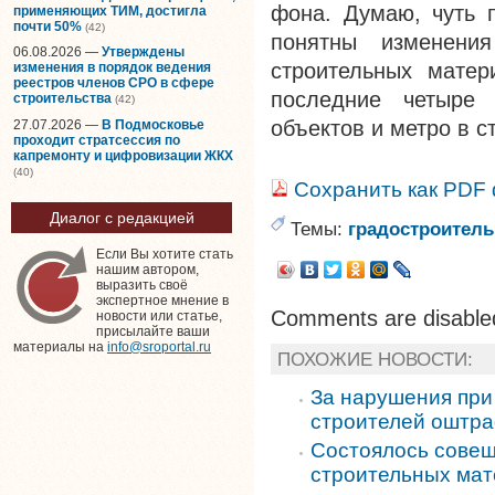
фона. Думаю, чуть п
применяющих ТИМ, достигла
почти 50%
(42)
понятны изменени
06.08.2026 —
Утверждены
строительных матер
изменения в порядок ведения
реестров членов СРО в сфере
последние четыре 
строительства
(42)
объектов и метро в с
27.07.2026 —
В Подмосковье
проходит стратсессия по
капремонту и цифровизации ЖКХ
(40)
Сохранить как PDF
Диалог с редакцией
Темы:
градостроитель
Если Вы хотите стать
нашим автором,
выразить своё
экспертное мнение в
Comments are disable
новости или статье,
присылайте ваши
материалы на
info@sroportal.ru
ПОХОЖИЕ НОВОСТИ:
За нарушения при 
строителей оштра
Состоялось совещ
строительных ма