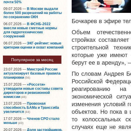
почти 50%
09.07.2026 —
В Москве выдали
более 500 разрешений на работы
по сохранению ОКН
Бочкарев в эфире те
06.07.2026 —
В ФСНБ-2022
внесли новые сметные нормы
Объем отечественн
для гидротехнических
сооружений
стройках составляет
06.07.2026 —
ЭКГ-рейтинг: новые
строительной техн
критерии оценки и охват компаний
которые уже имеют 
Популярное за месяц
берут ее в аренду»,
23.07.2026 —
Минстрой России
По словам Андрея Бо
актуализирует базовые правила
планировки
(56)
Российской Федераци
15.07.2026 —
«Россети»
реагированию на
утвердили новые составы совета
директоров и ревизионной
экономической ситу
комиссии
(46)
изменения условий г
13.07.2026 —
Провозная
способность БАМа и Транссиба
объектов. Но пока в
увеличится
(44)
то колоссальных ск
17.07.2026 —
Членов СРО стало
меньше
(43)
случаях еще не явля
20.07.2026 —
Доля застройщиков,