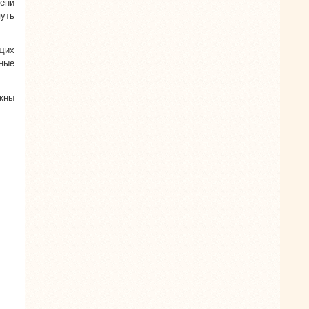
ени
уть
ющих
бные
жны