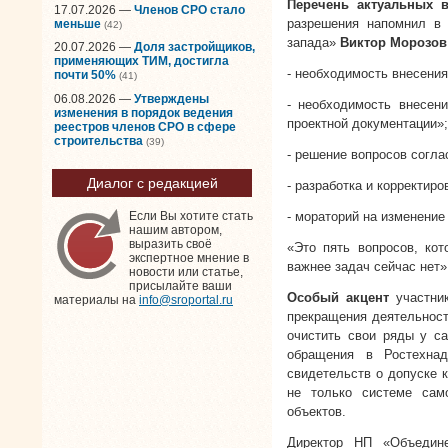
Перечень актуальных 
17.07.2026 —
Членов СРО стало
разрешения напомнил в
меньше
(42)
запада»
Виктор Морозов
20.07.2026 —
Доля застройщиков,
применяющих ТИМ, достигла
- необходимость внесения
почти 50%
(41)
06.08.2026 —
Утверждены
- необходимость внесен
изменения в порядок ведения
проектной документации»;
реестров членов СРО в сфере
строительства
(39)
- решение вопросов согла
Диалог с редакцией
- разработка и корректир
- мораторий на изменени
Если Вы хотите стать
нашим автором,
выразить своё
«Это пять вопросов, ко
экспертное мнение в
важнее задач сейчас нет»
новости или статье,
присылайте ваши
Особый акцент
участник
материалы на
info@sroportal.ru
прекращения деятельност
очистить свои ряды у са
обращения в Ростехнад
свидетельств о допуске 
не только системе само
объектов.
Директор НП «Объедине