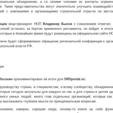
иональное объединение, а со своими членами их контакты огранич
. Такие представительства могут значительно улучшить взаимодейст
ий с компаниями и организациями строительной отрасли на местах
нции
вице-президент НОП
Владимир Быков
с сожалением отметил, 
лений осталась за бортом временного регламента, но войдет в итог
которые в ближайшее время будут размещены на официальном сайте Н
стречи будет сформировано обращение региональной конференции к орг
дательной власти РФ.
ции
 Посохин
прокомментировал её итоги для
SROportal.ru:
 руководству страны, и специалистам, и всему сообществу, объединен
оторые сегодня актуальны для каждого из нас и для страны в целом гд
много умных людей, много глав отдельных организаций, которые как
ны высказывать глубокие мысли по принципиальным вопросам.
ономики, наверно, хорошие люди, почему-то взяли на себя функ