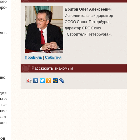
его
ро-
Бритов Олег Алексеевич
Исполнительный директор
ССОО Санкт-Петербурга,
директор СРО Союз
лов
«Строители Петербурга».
Профиль
|
События
Рассказать знакомым
но,
для
льно
ные
ние
жает
хся
ков
,