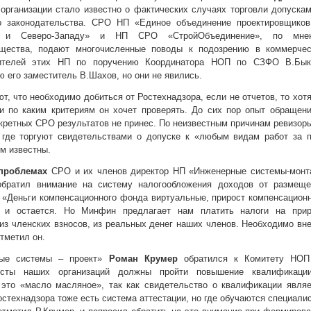
 организации стало известно о фактических случаях торговли допуска
о законодательства. СРО НП «Единое объединение проектировщиков
ти и Северо-Западу» и НП СРО «СтройОбъединение», по мне
бщества, подают многочисленные поводы к подозрению в коммерчес
вителей этих НП по поручению Координатора НОП по СЗФО В.Бык
 его заместитель В.Шахов, но они не явились.
, что необходимо добиться от Ростехнадзора, если не отчетов, то хот
и по каким критериям он хочет проверять. До сих пор опыт обращен
кретных СРО результатов не принес. По неизвестным причинам ревизор
 где торгуют свидетельствами о допуске к «любым видам работ за п
ем известны.
 проблемах
СРО и их членов директор НП «Инженерные системы-монт
обратил внимание на систему налогообложения доходов от размеще
 «Деньги компенсационного фонда виртуальные, прирост компенсацион
и остается. Но Минфин предлагает нам платить налоги на прир
из членских взносов, из реальных денег наших членов. Необходимо вн
отметил он.
ные системы – проект»
Роман Крумер
обратился к Комитету НОП
листы наших организаций должны пройти повышение квалификаци
 это «масло масляное», так как свидетельство о квалификации явля
остехнадзора тоже есть система аттестации, но где обучаются специали