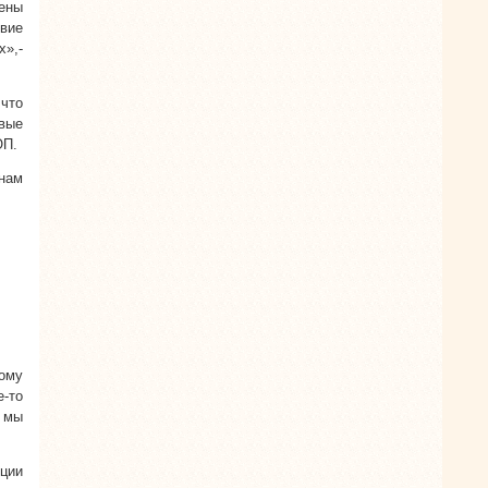
ены
вие
»,-
что
овые
ОП.
анам
ному
е-то
 мы
ции