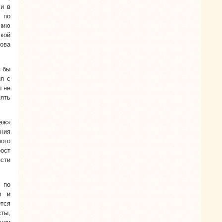
ми в
 по
нию
кой
ова
я бы
ия с
ы не
ять
аж»
ния
ного
ост
ести
 по
и и
ется
сты,