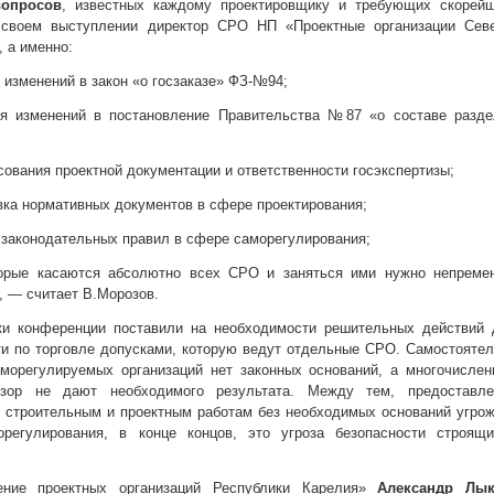
вопросов
, известных каждому проектировщику и требующих скорейш
 своем выступлении директор СРО НП «Проектные организации Севе
, а именно:
 изменений в закон «о госзаказе» ФЗ-№94;
ия изменений в постановление Правительства №87 «о составе разде
сования проектной документации и ответственности госэкспертизы;
овка нормативных документов в сфере проектирования;
е законодательных правил в сфере саморегулирования;
торые касаются абсолютно всех СРО и заняться ими нужно непремен
, — считает В.Морозов.
и конференции поставили на необходимости решительных действий 
и по торговле допусками, которую ведут отдельные СРО. Самостояте
морегулируемых организаций нет законных оснований, а многочислен
зор не дают необходимого результата. Между тем, предоставле
к строительным и проектным работам без необходимых оснований угро
регулирования, в конце концов, это угроза безопасности строящи
ние проектных организаций Республики Карелия»
Александр Лы