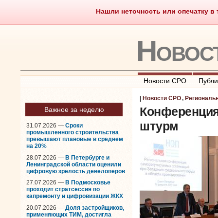
Нашли неточность или опечатку в т
Саморегулирование
Чт
Новос
Новости СРО
Публи
|
Новости СРО
,
Региональ
Конференция
Важное за неделю
штурм
31.07.2026 —
Сроки
промышленного строительства
превышают плановые в среднем
на 20%
28.07.2026 —
В Петербурге и
Ленинградской области оценили
цифровую зрелость девелоперов
27.07.2026 —
В Подмосковье
проходит стратсессия по
капремонту и цифровизации ЖКХ
20.07.2026 —
Доля застройщиков,
применяющих ТИМ, достигла