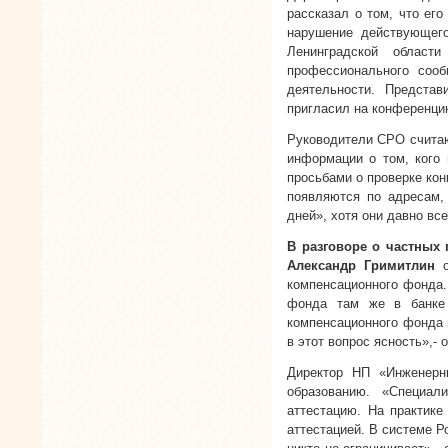
рассказал о том, что его
нарушение действующег
Ленинградской облас
профессионального соо
деятельности. Предста
пригласил на конференцию
Руководители СРО считают
информации о том, кого 
просьбами о проверке кон
появляются по адресам,
дней», хотя они давно вс
В разговоре о частных
Александр Гримитлин
компенсационного фонда.
фонда там же в банке 
компенсационного фонда 
в этот вопрос ясность»,- 
Директор НП «Инженер
образованию. «Специа
аттестацию. На практике
аттестацией. В системе Р