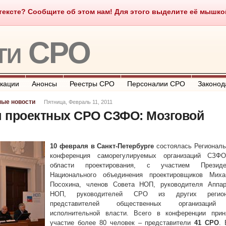
ексте? Сообщите об этом нам! Для этого выделите её мышкой и
о такое СРО
О портале
Контакты
Полезные ссылки
ти СРО
кации
Анонсы
Реестры СРО
Персоналии СРО
Законод
ные новости
Пятница, Февраль 11, 2011
 проектных СРО СЗФО: Мозговой
10 февраля в Санкт-Петербурге
состоялась Региональ
конференция саморегулируемых организаций СЗФ
области проектирования, с участием Президе
Национального объединения проектировщиков Миха
Посохина, членов Совета НОП, руководителя Аппар
НОП, руководителей СРО из других регион
представителей общественных организаци
исполнительной власти. Всего в конференции прин
участие более 80 человек – представители
41 СРО
.