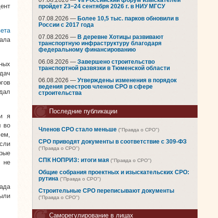
07.08.2026 —
VII Российский форум изыскателей
ент
пройдет 23−24 сентября 2026 г. в НИУ МГСУ
07.08.2026 —
Более 10,5 тыс. парков обновили в
России с 2017 года
ета
07.08.2026 —
В деревне Хотицы развивают
тала
транспортную инфраструктуру благодаря
федеральному финансированию
06.08.2026 —
Завершено строительство
ных
транспортной развязки в Тюменской области
адач
06.08.2026 —
Утверждены изменения в порядок
огов
ведения реестров членов СРО в сфере
дал
строительства
Последние публикации
и я
л во
Членов СРО стало меньше
("Правда о СРО")
ем,
СРО приводят документы в соответствие с 309-ФЗ
сли
("Правда о СРО")
орые
СПК НОПРИЗ: итоги мая
("Правда о СРО")
 не
Общие собрания проектных и изыскательских СРО:
рутина
("Правда о СРО")
ада
Строительные СРО переписывают документы
ыли
("Правда о СРО")
Саморегулирование в лицах