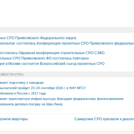
ых СРО Приволжского Федерального округа
ионалов: состоялась Конференция проектных СРО Приволжского федеральн
 состоялась Окружная конференция строительных СРО СЗФО
ельных СРО Приволжского ФО состоялась повторно
дня в Москве состоится Всероссийский съезд проектных СРО
НОВОСТИ СРО»
вают подготовку к паводкам
зыскателей пройдет 23−24 сентября 2026 г. в НИУ МГСУ
обновили в России с 2017 года
ивают транспортную инфраструктуру благодаря федеральному финансированию
вершила деловую поездку на Шри-Ланку
учили квартиры
Самарские СРО призвали к диало