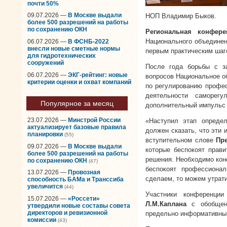
почти 50%
09.07.2026 —
В Москве выдали
НОП Владимир Быков.
более 500 разрешений на работы
по сохранению ОКН
Региональная конфере
Национального объединен
06.07.2026 —
В ФСНБ-2022
внесли новые сметные нормы
первым практическим шаг
для гидротехнических
сооружений
После года борьбы с з
06.07.2026 —
ЭКГ-рейтинг: новые
вопросов Национальное о
критерии оценки и охват компаний
по регулированию профес
деятельности саморег
Популярное за месяц
дополнительный импульс 
23.07.2026 —
Минстрой России
«Наступил этап определ
актуализирует базовые правила
должен сказать, что эти 
планировки
(55)
вступительном слове
Пр
09.07.2026 —
В Москве выдали
которые беспокоят прави
более 500 разрешений на работы
решения. Необходимо конс
по сохранению ОКН
(47)
беспокоят профессиона
13.07.2026 —
Провозная
сделаем, то можем утрати
способность БАМа и Транссиба
увеличится
(44)
Участники конференци
15.07.2026 —
«Россети»
Л.М.Каплана
с обобщенн
утвердили новые составы совета
директоров и ревизионной
предельно информативным
комиссии
(43)