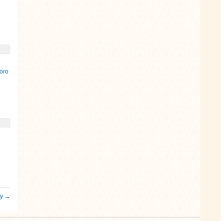
ого
гу →