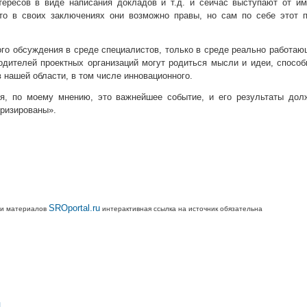
ересов в виде написания докладов и т.д. и сейчас выступают от им
то в своих заключениях они возможно правы, но сам по себе этот п
ого обсуждения в среде специалистов, только в среде реально работа
одителей проектных организаций могут родиться мысли и идеи, спосо
в нашей области, в том числе инновационного.
я, по моему мнению, это важнейшее событие, и его результаты дол
яризированы».
SROportal.ru
ии материалов
интерактивная ссылка на источник обязательна
л