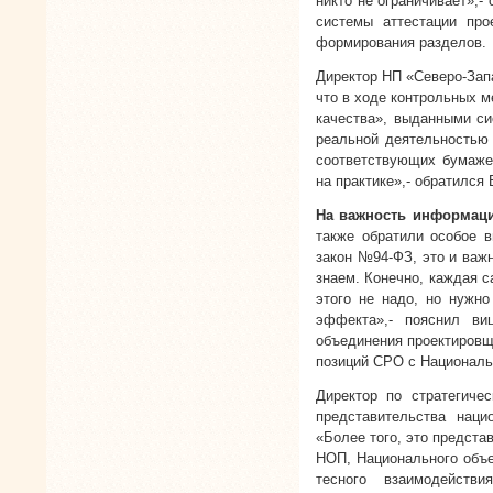
никто не ограничивает»,-
системы аттестации пр
формирования разделов.
Директор НП «Северо-За
что в ходе контрольных 
качества», выданными си
реальной деятельностью 
соответствующих бумажек
на практике»,- обратилс
На важность информац
также обратили особое в
закон №94-ФЗ, это и важн
знаем. Конечно, каждая с
этого не надо, но нужн
эффекта»,- пояснил в
объединения проектиров
позиций СРО с Националь
Директор по стратегич
представительства нац
«Более того, это предст
НОП, Национального объе
тесного взаимодейств