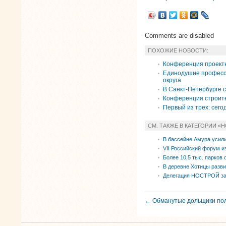
Comments are disabled
ПОХОЖИЕ НОВОСТИ:
Конференция проектн
Единодушие професс
округа
В Санкт-Петербурге
Конференция строит
Первый из трех: сего
СМ. ТАКЖЕ В КАТЕГОРИИ «
В бассейне Амура усили
VII Российский форум и
Более 10,5 тыс. парков 
В деревне Хотицы разв
Делегация НОСТРОЙ за
← Обманутые дольщики пол