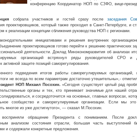
конференцию Координатор НОП по СЗФО, вице-презид
нция
собрала участников и гостей сразу после
заседания Сов
ия проектировщиков, который также проходил в Санкт-Петербурге, и с
ом к реализации концепции сближения руководства НОП с регионами.
аконодательными инициативами и решения внутренних организацион
бъединение проектировщиков готово перейти к решению практических з
сиональной деятельности. Доклад Минэкономразвития об анализах ит
улируемых организаций встряхнул ряды руководителей СРО и 
к активной защите позиций саморегулирования.
енного подведения итогов работы саморегулируемых организаций, 
итоги не всегда по всем параметрам достаточно утешительны»,- отмети
езидент НОП Михаил Посохин.
«Сегодня существует целый рад пробл
тельственные органы и тех, кто принимает значимые для нашей отра
олидироваться, и сосредоточится на основных, главных вопросах, кот
льное сообщество и саморегулируемые организации. Если мы это
ть многое из уже достигнутого», — сказал М.Посохин.
и восприняли обращение Президента с пониманием. После докл
ым анализом состояния отрасли, большая часть выступлений б
и и содержали конкретные предложения.