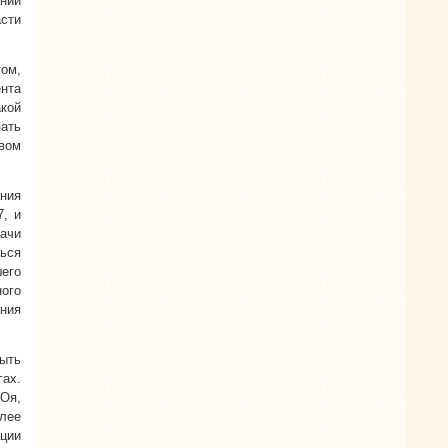
ании
сти
том,
ента
акой
ать
твом
ния
, и
дачи
ться
его
ого
ания
ыть
ах.
РОя,
олее
ции