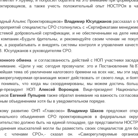
 отметил Р.Крумер, и попросил обратить на это внимание при формиров
оектировщиков, а также учесть положительный опыт НОСТРОя в ча
падный Альянс Проектировщиков»
Владимир Юсупджанов
рассказал о 
мероприятий специалисты СРО столкнулись с «Сертификатами менеджм
стемой добровольной сертификации, и не обеспеченными на деле ник
компании.«Будьте бдительны, и рекомендуйте своим членам не покуп
, а разрабатывать и внедрять системы контроля и управления качес
я В. Юсупджанов к руководителям СРО.
ионного обмена
и согласованность действий с НОП участники заседа
нимание. «Цели у нас сегодня прозвучали: это и Постановление №87
ейшая тема об увеличении налогового бремени на всех нас, мы эти за
аморегулируемая организация может действовать от своего лица, и боя
о понимать, что когда мы скоординированы, мы можем достичь больш
ице-президент НОП
Алексей Воронцов
. Вице-президент Национальн
щиков
Евгений Пупырев
также обратил внимание на важность согласов
ным объединением хотя бы в уведомительном порядке.
ескому развитию ОНП «Главсоюз»
Владимир Шахов
предложил откр
ионального объединения СРО проектировщиков в федеральных округ
авительство должно быть на единой площадке, где представители НОСТ
динения изыскателей могли бы разместить своих специалистов для б
ия с членами СРО»,- сказал он. «Саморегулируемые организа