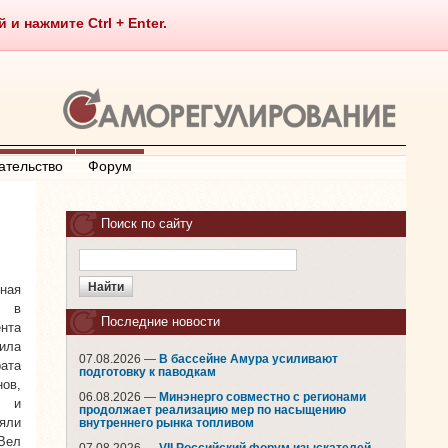
 нажмите Ctrl + Enter.
ательство
Форум
Поиск по сайту
ная
О в
Последние новости
нта
ила
07.08.2026 —
В бассейне Амура усиливают
ата
подготовку к паводкам
ов,
06.08.2026 —
Минэнерго совместно с регионами
й и
продолжает реализацию мер по насыщению
яли
внутреннего рынка топливом
 Вел