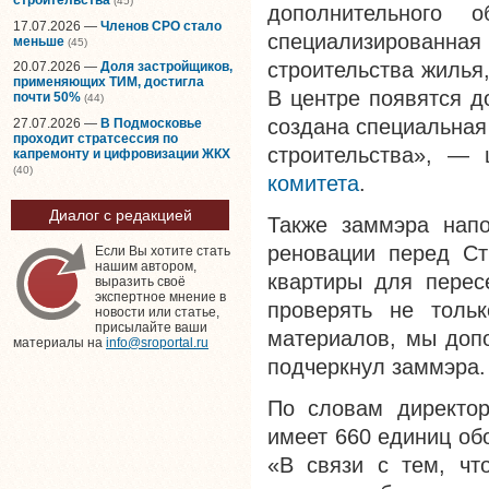
(45)
дополнительного о
17.07.2026 —
Членов СРО стало
специализированн
меньше
(45)
строительства жилья
20.07.2026 —
Доля застройщиков,
применяющих ТИМ, достигла
В центре появятся д
почти 50%
(44)
создана специальная
27.07.2026 —
В Подмосковье
проходит стратсессия по
строительства», — 
капремонту и цифровизации ЖКХ
(40)
комитета
.
Диалог с редакцией
Также заммэра напо
реновации перед Ст
Если Вы хотите стать
нашим автором,
квартиры для перес
выразить своё
экспертное мнение в
проверять не тольк
новости или статье,
присылайте ваши
материалов, мы доп
материалы на
info@sroportal.ru
подчеркнул заммэра.
По словам директор
имеет 660 единиц об
«В связи с тем, чт