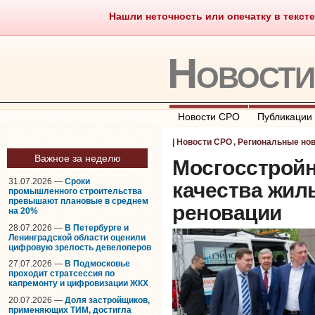
Нашли неточность или опечатку в тексте
Саморегулирование
Что тако
Новост
Новости СРО
Публикации
|
Новости СРО
,
Региональные но
Важное за неделю
Мосгосстройн
31.07.2026 —
Сроки
качества жил
промышленного строительства
превышают плановые в среднем
реновации
на 20%
28.07.2026 —
В Петербурге и
Ленинградской области оценили
цифровую зрелость девелоперов
27.07.2026 —
В Подмосковье
проходит стратсессия по
капремонту и цифровизации ЖКХ
20.07.2026 —
Доля застройщиков,
применяющих ТИМ, достигла