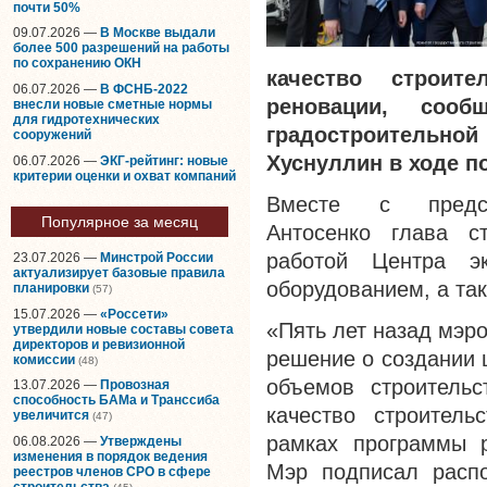
почти 50%
09.07.2026 —
В Москве выдали
более 500 разрешений на работы
по сохранению ОКН
качество строит
06.07.2026 —
В ФСНБ-2022
реновации, соо
внесли новые сметные нормы
для гидротехнических
градостроительн
сооружений
Хуснуллин в ходе п
06.07.2026 —
ЭКГ-рейтинг: новые
критерии оценки и охват компаний
Вместе с предсе
Популярное за месяц
Антосенко глава с
работой Центра э
23.07.2026 —
Минстрой России
актуализирует базовые правила
оборудованием, а так
планировки
(57)
15.07.2026 —
«Россети»
«Пять лет назад мэр
утвердили новые составы совета
директоров и ревизионной
решение о создании 
комиссии
(48)
объемов строительс
13.07.2026 —
Провозная
способность БАМа и Транссиба
качество строител
увеличится
(47)
рамках программы р
06.08.2026 —
Утверждены
изменения в порядок ведения
Мэр подписал распо
реестров членов СРО в сфере
строительства