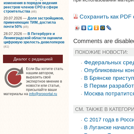
изменения в порядок ведения
реестров членов СРО в сфере
строительства
(46)
Сохранить как PDF
20.07.2026 —
Доля застройщиков,
применяющих ТИМ, достигла
почти 50%
(45)
28.07.2026 —
В Петербурге и
Ленинградской области оценили
Comments are disable
цифровую зрелость девелоперов
(41)
ПОХОЖИЕ НОВОСТИ:
Диалог с редакцией
Федеральных сред
Если Вы хотите стать
Опубликованы кон
нашим автором,
В Брянске присту
выразить своё
экспертное мнение в
В Перми разрабо
новости или статье,
присылайте ваши
Москва потратитс
материалы на
info@sroportal.ru
СМ. ТАКЖЕ В КАТЕГОР
С 2017 года в Росс
В Луганске началс