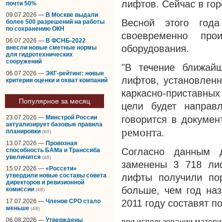
лифтов. Сейчас в гор
почти 50%
09.07.2026 —
В Москве выдали
Весной этого год
более 500 разрешений на работы
по сохранению ОКН
своевременно про
06.07.2026 —
В ФСНБ-2022
оборудования.
внесли новые сметные нормы
для гидротехнических
сооружений
"В течение ближай
06.07.2026 —
ЭКГ-рейтинг: новые
лифтов, установленн
критерии оценки и охват компаний
каркасно-приставны
Популярное за месяц
цели будет направ
говорится в докуме
23.07.2026 —
Минстрой России
актуализирует базовые правила
ремонта
.
планировки
(60)
13.07.2026 —
Провозная
Согласно данным д
способность БАМа и Транссиба
увеличится
(48)
заменены 3 718 ли
15.07.2026 —
«Россети»
лифты получили пор
утвердили новые составы совета
директоров и ревизионной
больше, чем год наз
комиссии
(48)
17.07.2026 —
Членов СРО стало
2011 году составят п
меньше
(48)
06.08.2026 —
Утверждены
при использовании матер