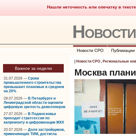
Нашли неточность или опечатку в тексте
Саморегулирование
Что тако
Новост
Новости СРО
Публикации
|
Новости СРО
,
Региональные но
Важное за неделю
Москва плани
31.07.2026 —
Сроки
промышленного строительства
превышают плановые в среднем
на 20%
28.07.2026 —
В Петербурге и
Ленинградской области оценили
цифровую зрелость девелоперов
27.07.2026 —
В Подмосковье
проходит стратсессия по
капремонту и цифровизации ЖКХ
20.07.2026 —
Доля застройщиков,
применяющих ТИМ, достигла