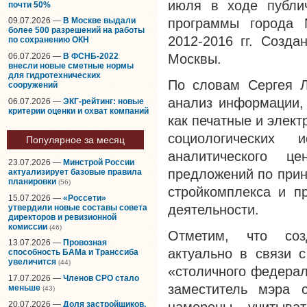
июля в ходе публич
почти 50%
программы города 
09.07.2026 —
В Москве выдали
более 500 разрешений на работы
2012-2016 гг. Созда
по сохранению ОКН
06.07.2026 —
В ФСНБ-2022
Москвы.
внесли новые сметные нормы
для гидротехнических
По словам Сергея Л
сооружений
анализ информации, 
06.07.2026 —
ЭКГ-рейтинг: новые
критерии оценки и охват компаний
как печатные и элек
социологических
Популярное за месяц
аналитического ц
23.07.2026 —
Минстрой России
предложений по прин
актуализирует базовые правила
планировки
(56)
стройкомплекса и п
15.07.2026 —
«Россети»
деятельности.
утвердили новые составы совета
директоров и ревизионной
комиссии
(46)
Отметим, что соз
13.07.2026 —
Провозная
актуально в связи 
способность БАМа и Транссиба
увеличится
(44)
«столичного федерал
17.07.2026 —
Членов СРО стало
заместитель мэра 
меньше
(43)
20.07.2026 —
Доля застройщиков,