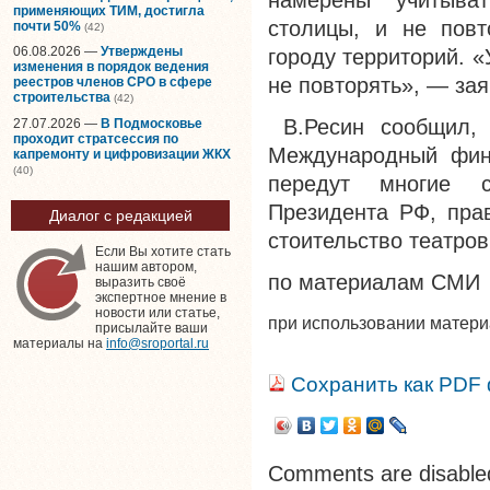
намерены учитыва
применяющих ТИМ, достигла
столицы, и не повт
почти 50%
(42)
06.08.2026 —
Утверждены
городу территорий. 
изменения в порядок ведения
не повторять», — зая
реестров членов СРО в сфере
строительства
(42)
В.Ресин сообщил, 
27.07.2026 —
В Подмосковье
проходит стратсессия по
Международный фина
капремонту и цифровизации ЖКХ
(40)
передут многие с
Президента РФ, прав
Диалог с редакцией
стоительство театров
Если Вы хотите стать
нашим автором,
по материалам СМИ
выразить своё
экспертное мнение в
новости или статье,
при использовании матер
присылайте ваши
материалы на
info@sroportal.ru
Сохранить как PDF
Comments are disable