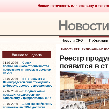
Нашли неточность или опечатку в тексте
Саморегулирование
Что тако
Новост
Новости СРО
Публикации
|
Новости СРО
,
Региональные но
Важное за неделю
Реестр проду
31.07.2026 —
Сроки
появится в с
промышленного строительства
превышают плановые в среднем
на 20%
28.07.2026 —
В Петербурге и
Ленинградской области оценили
цифровую зрелость девелоперов
27.07.2026 —
В Подмосковье
проходит стратсессия по
капремонту и цифровизации ЖКХ
20.07.2026 —
Доля застройщиков,
применяющих ТИМ, достигла