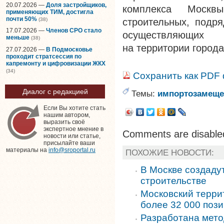
20.07.2026 —
Доля застройщиков,
комплекса Москв
применяющих ТИМ, достигла
почти 50%
(38)
строительных, подря
17.07.2026 —
Членов СРО стало
осуществляющих 
меньше
(38)
на территории города
27.07.2026 —
В Подмосковье
проходит стратсессия по
капремонту и цифровизации ЖКХ
(34)
Сохранить как PDF
Диалог с редакцией
Темы:
импортозамеще
Если Вы хотите стать
нашим автором,
выразить своё
экспертное мнение в
Comments are disable
новости или статье,
присылайте ваши
материалы на
info@sroportal.ru
ПОХОЖИЕ НОВОСТИ:
В Москве создаду
строительстве
Московский терри
более 32 000 поз
Разработана мето