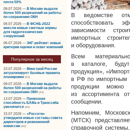
почти 50%
09.07.2026 —
В Москве выдали
более 500 разрешений на работы
В ведомстве отм
по сохранению ОКН
способствовать э
06.07.2026 —
В ФСНБ-2022
внесли новые сметные нормы
зависимости стро
для гидротехнических
сооружений
импортных строите
06.07.2026 —
ЭКГ-рейтинг: новые
и оборудования.
критерии оценки и охват компаний
Всем материально
Популярное за месяц
в каталоге, будут
23.07.2026 —
Минстрой России
продукция», «Импорт
актуализирует базовые правила
планировки
(53)
в РФ по импортным 
09.07.2026 —
В Москве выдали
продукции можно 
более 500 разрешений на работы
по сохранению ОКН
(44)
из ассортимента от
13.07.2026 —
Провозная
сообщении.
способность БАМа и Транссиба
увеличится
(44)
Напомним, Московск
15.07.2026 —
«Россети»
утвердили новые составы совета
(МТСК) представляе
директоров и ревизионной
комиссии
(40)
справочной системы,