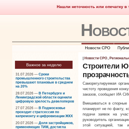
Нашли неточность или опечатку в т
Саморегулирование
Чт
Новос
Новости СРО
Публи
|
Новости СРО
,
Региональ
Строители Ю
Важное за неделю
прозрачност
31.07.2026 —
Сроки
промышленного строительства
превышают плановые в среднем
Саморегулируемая орган
на 20%
чистоту проведения конк
28.07.2026 —
В Петербурге и
заказов, сообщает ИА СИ
Ленинградской области оценили
цифровую зрелость девелоперов
Вмешиваться в спорные
27.07.2026 —
В Подмосковье
планирует не по факту, к
проходит стратсессия по
подачи заявок на учас
капремонту и цифровизации ЖКХ
руководитель организаци
20.07.2026 —
Доля застройщиков,
этой ситуацией, так
применяющих ТИМ, достигла