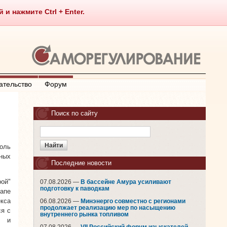
 нажмите Ctrl + Enter.
ательство
Форум
Поиск по сайту
оль
ьных
Последние новости
ой"
07.08.2026 —
В бассейне Амура усиливают
подготовку к паводкам
тапе
кса
06.08.2026 —
Минэнерго совместно с регионами
продолжает реализацию мер по насыщению
ся с
внутреннего рынка топливом
х и