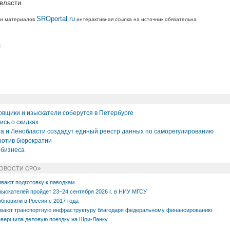
власти.
SROportal.ru
ии материалов
интерактивная ссылка на источник обязательна
л
овщики и изыскатели соберутся в Петербурге
сь о скидках
а и Ленобласти создадут единый реестр данных по саморегулированию
ротив бюрократии
 бизнеса
НОВОСТИ СРО»
вают подготовку к паводкам
зыскателей пройдет 23−24 сентября 2026 г. в НИУ МГСУ
обновили в России с 2017 года
ивают транспортную инфраструктуру благодаря федеральному финансированию
вершила деловую поездку на Шри-Ланку