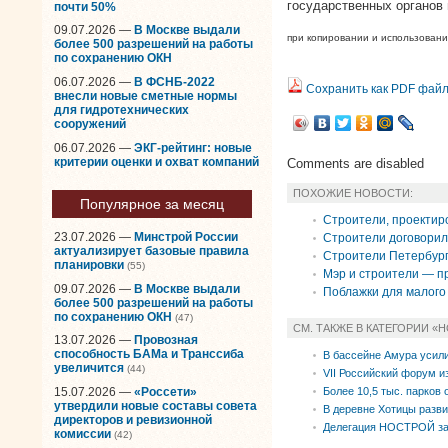
государственных органов 
почти 50%
09.07.2026 —
В Москве выдали
при копировании и использован
более 500 разрешений на работы
по сохранению ОКН
06.07.2026 —
В ФСНБ-2022
Сохранить как PDF фай
внесли новые сметные нормы
для гидротехнических
сооружений
06.07.2026 —
ЭКГ-рейтинг: новые
критерии оценки и охват компаний
Comments are disabled
ПОХОЖИЕ НОВОСТИ:
Популярное за месяц
Строители, проектир
23.07.2026 —
Минстрой России
Строители договорили
актуализирует базовые правила
Строители Петербург
планировки
(55)
Мэр и строители — п
09.07.2026 —
В Москве выдали
Поблажки для малого
более 500 разрешений на работы
по сохранению ОКН
(47)
СМ. ТАКЖЕ В КАТЕГОРИИ «
13.07.2026 —
Провозная
способность БАМа и Транссиба
В бассейне Амура усили
увеличится
(44)
VII Российский форум и
Более 10,5 тыс. парков 
15.07.2026 —
«Россети»
утвердили новые составы совета
В деревне Хотицы разв
директоров и ревизионной
Делегация НОСТРОЙ за
комиссии
(42)