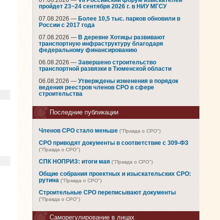
07.08.2026 —
VII Российский форум изыскателей
пройдет 23−24 сентября 2026 г. в НИУ МГСУ
07.08.2026 —
Более 10,5 тыс. парков обновили в
России с 2017 года
07.08.2026 —
В деревне Хотицы развивают
транспортную инфраструктуру благодаря
федеральному финансированию
06.08.2026 —
Завершено строительство
транспортной развязки в Тюменской области
06.08.2026 —
Утверждены изменения в порядок
ведения реестров членов СРО в сфере
строительства
Последние публикации
Членов СРО стало меньше
("Правда о СРО")
СРО приводят документы в соответствие с 309-ФЗ
("Правда о СРО")
СПК НОПРИЗ: итоги мая
("Правда о СРО")
Общие собрания проектных и изыскательских СРО:
рутина
("Правда о СРО")
Строительные СРО переписывают документы
("Правда о СРО")
Саморегулирование в лицах