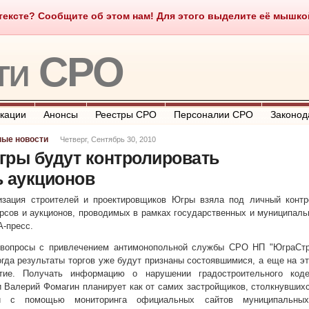
ексте? Сообщите об этом нам! Для этого выделите её мышкой и
о такое СРО
О портале
Контакты
Полезные ссылки
ти СРО
кации
Анонсы
Реестры СРО
Персоналии СРО
Законод
ные новости
Четверг, Сентябрь 30, 2010
гры будут контролировать
ь аукционов
изация строителей и проектировщиков Югры взяла под личный контр
урсов и аукционов, проводимых в рамках государственных и муниципал
А-пресс.
 вопросы с привлечением антимонопольной службы
СРО
НП "ЮграСтр
огда результаты торгов уже будут признаны состоявшимися, а еще на э
тие. Получать информацию о нарушении градостроительного коде
и
Валерий Фомагин
планирует как от самих застройщиков, столкнувших
 и с помощью мониторинга официальных сайтов муниципальны