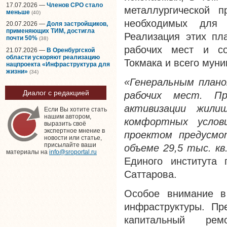
17.07.2026 —
Членов СРО стало
металлургической 
меньше
(40)
необходимых для п
20.07.2026 —
Доля застройщиков,
применяющих ТИМ, достигла
Реализация этих пл
почти 50%
(38)
рабочих мест и со
21.07.2026 —
В Оренбургской
области ускоряют реализацию
Токмака и всего муни
нацпроекта «Инфраструктура для
жизни»
(34)
«Генеральным плано
Диалог с редакцией
рабочих мест. П
активизации жили
Если Вы хотите стать
нашим автором,
комфортных услов
выразить своё
экспертное мнение в
проектом предусмо
новости или статье,
присылайте ваши
объеме 29,5 тыс. кв
материалы на
info@sroportal.ru
Единого института 
Саттарова.
Особое внимание в
инфраструктуры. Пр
капитальный рем