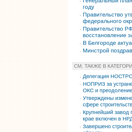
Генеральный план
году
Правительство ут
федерального окр
Правительство РФ
восстановление э
В Белгороде акту
Минстрой поздра
СМ. ТАКЖЕ В КАТЕГОР
Делегация НОСТРО
НОПРИЗ за устране
ОКС и преодоление
Утверждены измене
сфере строительст
Крупнейший завод 
крае включен в НРД
Завершено строите