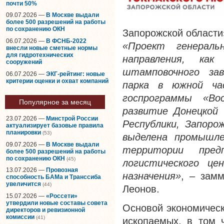
почти 50%
09.07.2026 —
В Москве выдали
более 500 разрешений на работы
по сохранению ОКН
Запорожской области
06.07.2026 —
В ФСНБ-2022
«Проект генераль
внесли новые сметные нормы
для гидротехнических
направления, как 
сооружений
штамповочного за
06.07.2026 —
ЭКГ-рейтинг: новые
критерии оценки и охват компаний
парка в южной ча
госпрограммы «Вос
Популярное за месяц
развитие Донецкой 
23.07.2026 —
Минстрой России
Республики, Запоро
актуализирует базовые правила
планировки
(53)
выделена промышле
09.07.2026 —
В Москве выдали
территории пред
более 500 разрешений на работы
по сохранению ОКН
(45)
логистического це
13.07.2026 —
Провозная
назначения»
, – зам
способность БАМа и Транссиба
увеличится
(44)
Леонов.
15.07.2026 —
«Россети»
утвердили новые составы совета
Основой экономическ
директоров и ревизионной
комиссии
(41)
ископаемых, в том 