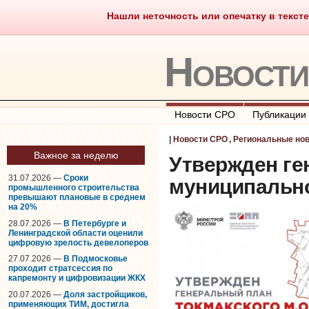
Нашли неточность или опечатку в тексте
Саморегулирование
Что тако
Новост
Новости СРО
Публикации
|
Новости СРО
,
Региональные но
Важное за неделю
Утвержден ге
31.07.2026 —
Сроки
муниципально
промышленного строительства
превышают плановые в среднем
на 20%
28.07.2026 —
В Петербурге и
Ленинградской области оценили
цифровую зрелость девелоперов
27.07.2026 —
В Подмосковье
проходит стратсессия по
капремонту и цифровизации ЖКХ
20.07.2026 —
Доля застройщиков,
применяющих ТИМ, достигла