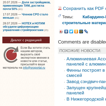
20.07.2026 —
Доля застройщиков,
применяющих ТИМ, достигла
Сохранить как PDF
почти 50%
(41)
17.07.2026 —
Членов СРО стало
Темы:
Кабардино-
меньше
(41)
строительные матери
28.07.2026 —
НОТЕХ и НОТИМ
обсудили цифровизацию
управления стройпроектами
(35)
Диалог с редакцией
Comments are disable
Если Вы хотите стать
ПОХОЖИЕ НОВОСТИ:
нашим автором,
выразить своё
экспертное мнение в
Алюминиевая Ассо
новости или статье,
панелей с алюмин
присылайте ваши
материалы на
info@sroportal.ru
Финны построят в
смесей
Завод сэндвич-па
Запущен крупнейш
панелей
В Нижегородской 