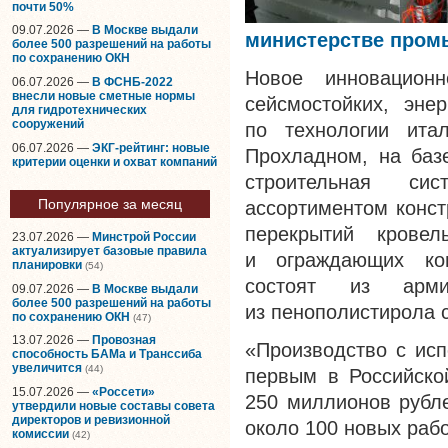
почти 50%
09.07.2026 —
В Москве выдали
министерстве пром
более 500 разрешений на работы
по сохранению ОКН
Новое инновационн
06.07.2026 —
В ФСНБ-2022
внесли новые сметные нормы
сейсмостойких, эне
для гидротехнических
сооружений
по технологии ита
06.07.2026 —
ЭКГ-рейтинг: новые
Прохладном, на баз
критерии оценки и охват компаний
строительная си
Популярное за месяц
ассортиментом конст
перекрытий кровел
23.07.2026 —
Минстрой России
актуализирует базовые правила
и ограждающих кон
планировки
(54)
состоят из арми
09.07.2026 —
В Москве выдали
более 500 разрешений на работы
из пенополистирола 
по сохранению ОКН
(47)
13.07.2026 —
Провозная
«Производство с ис
способность БАМа и Транссиба
увеличится
(44)
первым в Российско
15.07.2026 —
«Россети»
250 миллионов рубле
утвердили новые составы совета
директоров и ревизионной
около 100 новых рабо
комиссии
(42)